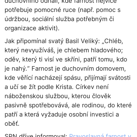
duchovního odhalí, kde farnost nejvíce
potřebuje pomocné ruce (např. pomoc s
údržbou, sociální služba potřebným či
organizace aktivit).
Jak připomínal svatý Basil Veliký: „Chléb,
který nevyužíváš, je chlebem hladového;
oděv, který ti visí ve skříni, patří tomu, kdo
je nahý.“ Farnost je duchovním domovem,
kde věřící nacházejí spásu, přijímají svátosti
a učí se žít podle Krista. Církev není
náboženskou službou, kterou člověk
pasivně spotřebovává, ale rodinou, do které
patří a která vyžaduje osobní investici a
oběť.
SPN dříve informoval:
Pravoslavná farnost v