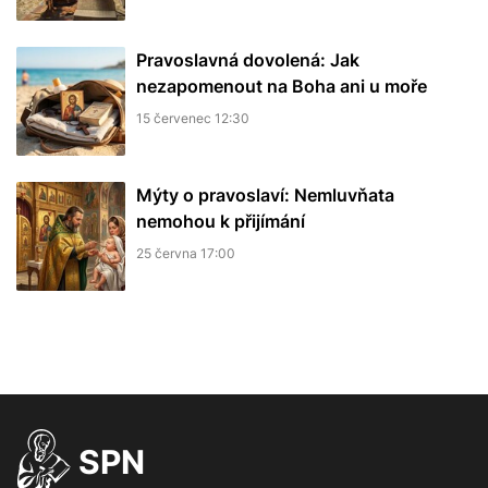
Pravoslavná dovolená: Jak
nezapomenout na Boha ani u moře
15 červenec 12:30
Mýty o pravoslaví: Nemluvňata
nemohou k přijímání
25 června 17:00
SPN