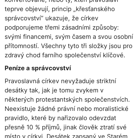
teprve objevují, princip „křesťanského
správcovství“ ukazuje, že církev
podporujeme třemi zásadními způsoby:
svými financemi, svým časem a svou osobní
přítomností. Všechny tyto tři složky jsou pro
zdravý chod farního společenství klíčové.
Peníze a správcovství
Pravoslavná církev nevyžaduje striktní
desátky tak, jak je tomu zvykem v
některých protestantských společenstvích.
Neexistuje žádné právní nebo moralistické
pravidlo, které by nařizovalo odevzdat
přesně 10 % příjmů, jinak člověk ztratí své
místo v církvi. Desátek zapsaný ve Starém