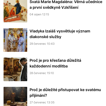
Svatá Marie Magdaléna: Věrná učednice
a první svědkyně Vzkříšení
04 srpen 12:15
Vladyka Izaiáš vysvětluje význam
diakonské služby
29 červenec 10:43
Proč je pro křesťana důležitá
každodenní modlitba
28 červenec 15:10
Proč je důležité přistupovat ke svatému
přijímání?
27 červenec 13:35