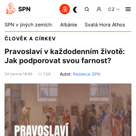
SPN
CZ
SPN v jiných zemích:
Albánie
Svatá Hora Athos
B
ČLOVĚK A CÍRKEV
Pravoslaví v každodenním životě:
Jak podporovat svou farnost?
Autor:
Redakce SPN
139
24 června 16:40