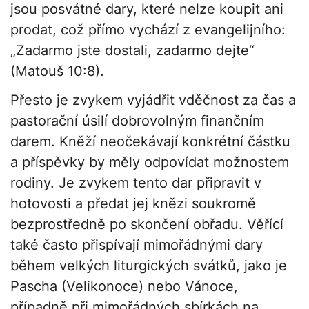
jsou posvátné dary, které nelze koupit ani
prodat, což přímo vychází z evangelijního:
„Zadarmo jste dostali, zadarmo dejte“
(Matouš 10:8).
Přesto je zvykem vyjádřit vděčnost za čas a
pastorační úsilí dobrovolným finančním
darem. Kněží neočekávají konkrétní částku
a příspěvky by měly odpovídat možnostem
rodiny. Je zvykem tento dar připravit v
hotovosti a předat jej knězi soukromě
bezprostředně po skončení obřadu. Věřící
také často přispívají mimořádnými dary
během velkých liturgických svátků, jako je
Pascha (Velikonoce) nebo Vánoce,
případně při mimořádných sbírkách na