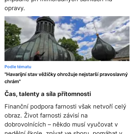
opravy.
Podle tématu
"Havarijní stav věžičky ohrožuje nejstarší pravoslavný
chrám"
Čas, talenty a síla přítomnosti
Finanční podpora farnosti však netvoří celý
obraz. Život farnosti závisí na
dobrovolnících – někdo musí vyučovat v
nedělní škole, zpívat ve sboru, pomáhat v