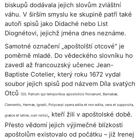
biskupů dodávala jejich slovům zvláštní
váhu. V širším smyslu ke skupině patří také
autoři spisů jako Didaché nebo List
Diognétovi, jejichž jména dnes neznáme.
Samotné označení „apoštolští otcové" je
poměrně mladé. Do vědeckého slovníku ho
zavedl až francouzský učenec Jean-
Baptiste Cotelier, který roku 1672 vydal
soubor jejich spisů pod názvem Díla svatých
Otců
(SS. Patrum qui temporibus apostolicis floruerunt, Barnabæ,
Clementis, Hermæ, Ignatii, Polycarpi opera edita et non edita, vera et supposita,
, kteří žili v apoštolské době.
græce et latine, cum notis)
Přesto vědomí jejich výjimečné blízkosti
apoštolům existovalo od počátku – již Irenej