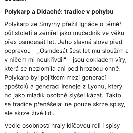
Polykarp a Didaché: tradice v pohybu
Polykarp ze Smyrny přežil Ignáce o téměř
půl století a zemřel jako mučedník ve věku
přes osmdesát let. Jeho slavná slova před
popravou – „Osmdesát šest let mu sloužím a
v ničem mi neukřivdil" – jsou dokladem víry,
která se nezlomila ani pod hrozbou ohně.
Polykarp byl pojítkem mezi generací
apoštolů a generací Ireneje z Lyonu, který
ho jako mladík osobně slyšel kázat. Takto
se tradice přenášela: ne pouze skrze spisy,
ale skrze živé lidi.
Vedle osobností hrály klíčovou roli i spisy