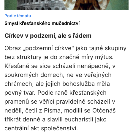
Podle tématu
Smysl křesťanského mučednictví
Církev v podzemí, ale s řádem
Obraz „podzemní církve" jako tajné skupiny
bez struktury je do značné míry mýtus.
Křesťané se sice scházeli nenápadně, v
soukromých domech, ne ve veřejných
chrámech, ale jejich bohoslužba měla
pevný tvar. Podle raně křesťanských
pramenů se věřící pravidelně scházeli v
neděli, četli z Písma, modlili se Otčenáš
třikrát denně a slavili eucharistii jako
centrální akt společenství.