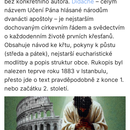
bez konkrétního autora.
Didaché
– celým
názvem Učení Pána hlásané národům
dvanácti apoštoly – je nejstarším
dochovaným církevním řádem a svědectvím
o každodenním životě prvních křesťanů.
Obsahuje návod ke křtu, pokyny k půstu
(středa a pátek), nejstarší eucharistické
modlitby a popis struktur obce. Rukopis byl
nalezen teprve roku 1883 v Istanbulu,
přesto jde o text pravděpodobně z konce 1.
nebo začátku 2. století.