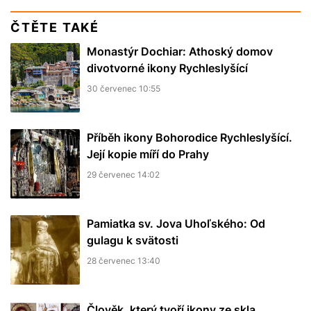
ČTĚTE TAKÉ
Monastýr Dochiar: Athoský domov
divotvorné ikony Rychleslyšící
30 červenec 10:55
Příběh ikony Bohorodice Rychleslyšící.
Její kopie míří do Prahy
29 červenec 14:02
Pamiatka sv. Jova Uhoľského: Od
gulagu k svätosti
28 červenec 13:40
Člověk, který tvoří ikony ze skla