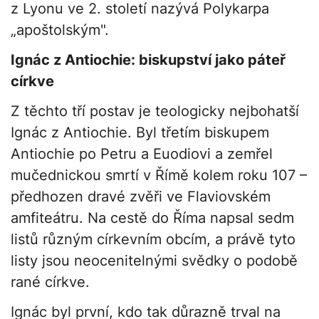
z Lyonu ve 2. století nazývá Polykarpa
„apoštolským".
Ignác z Antiochie: biskupství jako páteř
církve
Z těchto tří postav je teologicky nejbohatší
Ignác z Antiochie. Byl třetím biskupem
Antiochie po Petru a Euodiovi a zemřel
mučednickou smrtí v Římě kolem roku 107 –
předhozen dravé zvěři ve Flaviovském
amfiteátru. Na cestě do Říma napsal sedm
listů různým církevním obcím, a právě tyto
listy jsou neocenitelnými svědky o podobě
rané církve.
Ignác byl první, kdo tak důrazně trval na