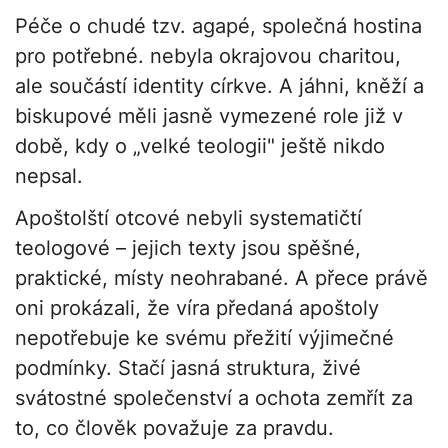
Péče o chudé tzv. agapé, společná hostina
pro potřebné. nebyla okrajovou charitou,
ale součástí identity církve. A jáhni, kněží a
biskupové měli jasně vymezené role již v
době, kdy o „velké teologii" ještě nikdo
nepsal.
Apoštolští otcové nebyli systematičtí
teologové – jejich texty jsou spěšné,
praktické, místy neohrabané. A přece právě
oni prokázali, že víra předaná apoštoly
nepotřebuje ke svému přežití výjimečné
podmínky. Stačí jasná struktura, živé
svátostné společenství a ochota zemřít za
to, co člověk považuje za pravdu.