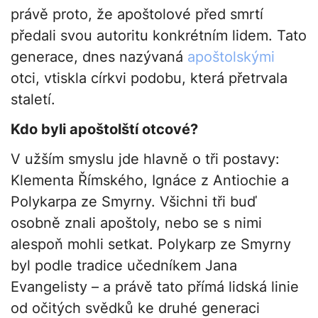
právě proto, že apoštolové před smrtí
předali svou autoritu konkrétním lidem. Tato
generace, dnes nazývaná
apoštolskými
otci, vtiskla církvi podobu, která přetrvala
staletí.
Kdo byli apoštolští otcové?
V užším smyslu jde hlavně o tři postavy:
Klementa Římského, Ignáce z Antiochie a
Polykarpa ze Smyrny. Všichni tři buď
osobně znali apoštoly, nebo se s nimi
alespoň mohli setkat. Polykarp ze Smyrny
byl podle tradice učedníkem Jana
Evangelisty – a právě tato přímá lidská linie
od očitých svědků ke druhé generaci