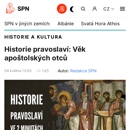
SPN
CZ
SPN v jiných zemích:
Albánie
Svatá Hora Athos
B
HISTORIE A KULTURA
Historie pravoslaví: Věk
apoštolských otců
Autor:
Redakce SPN
145
04 května 13:00