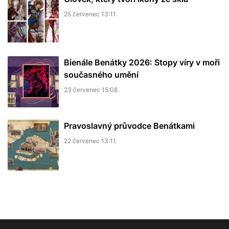
25 červenec 13:11
Bienále Benátky 2026: Stopy víry v moři
současného umění
23 červenec 15:08
Pravoslavný průvodce Benátkami
22 červenec 13:11