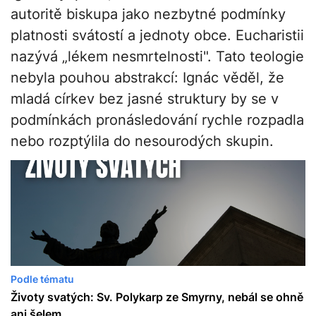
autoritě biskupa jako nezbytné podmínky
platnosti svátostí a jednoty obce. Eucharistii
nazývá „lékem nesmrtelnosti". Tato teologie
nebyla pouhou abstrakcí: Ignác věděl, že
mladá církev bez jasné struktury by se v
podmínkách pronásledování rychle rozpadla
nebo rozptýlila do nesourodých skupin.
Podle tématu
Životy svatých: Sv. Polykarp ze Smyrny, nebál se ohně
ani šelem