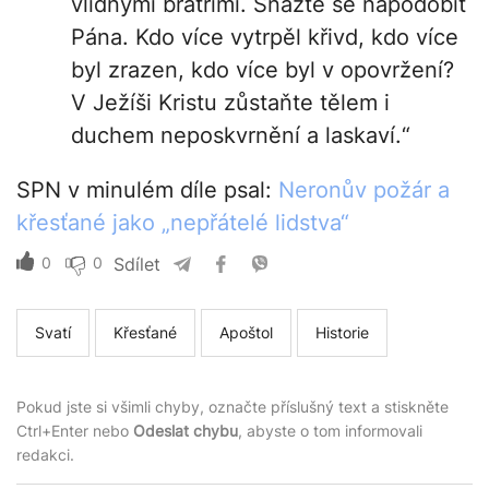
vlídnými bratřími. Snažte se napodobit
Pána. Kdo více vytrpěl křivd, kdo více
byl zrazen, kdo více byl v opovržení?
V Ježíši Kristu zůstaňte tělem i
duchem neposkvrnění a laskaví.“
SPN v minulém díle psal:
Neronův požár a
křesťané jako „nepřátelé lidstva“
0
0
Sdílet
Svatí
Křesťané
Apoštol
Historie
Pokud jste si všimli chyby, označte příslušný text a stiskněte
Ctrl+Enter nebo
Odeslat chybu
, abyste o tom informovali
redakci.