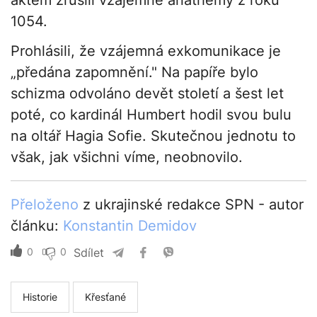
aktem zrušili vzájemné anathémy z roku
1054.
Prohlásili, že vzájemná exkomunikace je
„předána zapomnění." Na papíře bylo
schizma odvoláno devět století a šest let
poté, co kardinál Humbert hodil svou bulu
na oltář Hagia Sofie. Skutečnou jednotu to
však, jak všichni víme, neobnovilo.
Přeloženo
z ukrajinské redakce SPN - autor
článku:
Konstantin Demidov
0
0
Sdílet
Historie
Křesťané