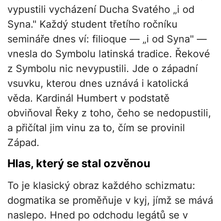
vypustili vycházení Ducha Svatého „i od
Syna." Každý student třetího ročníku
semináře dnes ví: filioque — „i od Syna" —
vnesla do Symbolu latinská tradice. Řekové
z Symbolu nic nevypustili. Jde o západní
vsuvku, kterou dnes uznává i katolická
věda. Kardinál Humbert v podstatě
obviňoval Řeky z toho, čeho se nedopustili,
a přičítal jim vinu za to, čím se provinil
Západ.
Hlas, který se stal ozvěnou
To je klasický obraz každého schizmatu:
dogmatika se proměňuje v kyj, jímž se mává
naslepo. Hned po odchodu legátů se v