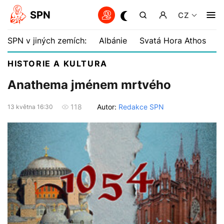
SPN
CZ
SPN v jiných zemích:
Albánie
Svatá Hora Athos
B
HISTORIE A KULTURA
Anathema jménem mrtvého
Autor:
Redakce SPN
118
13 května 16:30