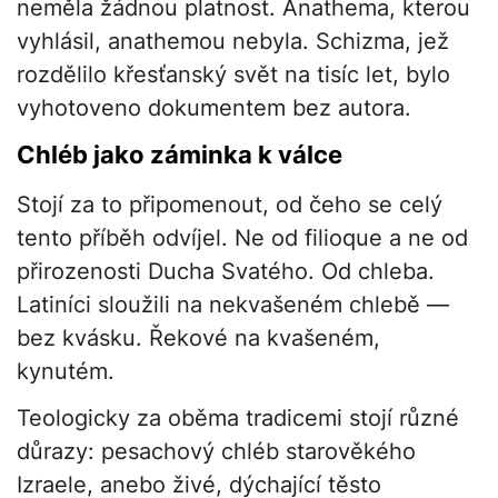
neměla žádnou platnost. Anathema, kterou
vyhlásil, anathemou nebyla. Schizma, jež
rozdělilo křesťanský svět na tisíc let, bylo
vyhotoveno dokumentem bez autora.
Chléb jako záminka k válce
Stojí za to připomenout, od čeho se celý
tento příběh odvíjel. Ne od filioque a ne od
přirozenosti Ducha Svatého. Od chleba.
Latiníci sloužili na nekvašeném chlebě —
bez kvásku. Řekové na kvašeném,
kynutém.
Teologicky za oběma tradicemi stojí různé
důrazy: pesachový chléb starověkého
Izraele, anebo živé, dýchající těsto