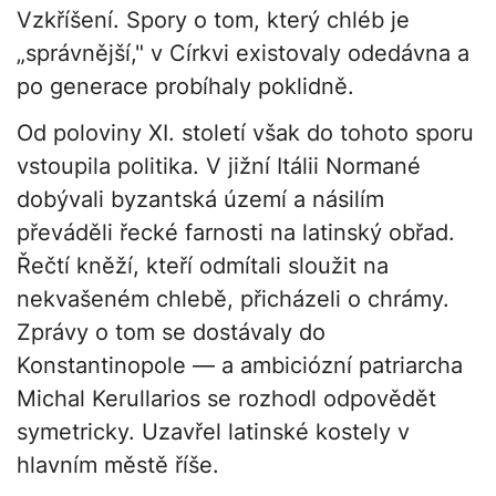
Vzkříšení. Spory o tom, který chléb je
„správnější," v Církvi existovaly odedávna a
po generace probíhaly poklidně.
Od poloviny XI. století však do tohoto sporu
vstoupila politika. V jižní Itálii Normané
dobývali byzantská území a násilím
převáděli řecké farnosti na latinský obřad.
Řečtí kněží, kteří odmítali sloužit na
nekvašeném chlebě, přicházeli o chrámy.
Zprávy o tom se dostávaly do
Konstantinopole — a ambiciózní patriarcha
Michal Kerullarios se rozhodl odpovědět
symetricky. Uzavřel latinské kostely v
hlavním městě říše.