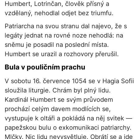
Humbert, Lotrinčan, člověk přísný a
vzdělaný, nehodlal odjet bez triumfu.
Patriarcha na svou stranu dal najevo, že s
legáty jednat na rovné noze nehodlá: na
sněmu je posadil na poslední místa.
Humbert se urazil a rozhovory přerušil.
Bula v pouličním prachu
V sobotu 16. července 1054 se v Hagia Sofii
sloužila liturgie. Chrám byl plný lidu.
Kardinál Humbert se svým průvodem
prochází celým davem modlících se,
vystupuje k oltáři a pokládá na něj svitek —
papežskou bulu o exkomunikaci patriarchy.
Mlčky. Nic lidu nevysvětluje. Obrátí se a jde