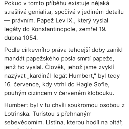
Pokud v tomto příběhu existuje nějaká
strašlivá genialita, spočívá v jediném detailu
— právním. Papež Lev IX., který vyslal
legáty do Konstantinopole, zemřel 19.
dubna 1054.
Podle církevního práva tehdejší doby zanikl
mandát papežského posla smrtí papeže,
jenž ho vyslal. Člověk, jehož jsme zvyklí
nazývat „kardinál-legát Humbert," byl tedy
16. července, kdy vtrhl do Hagie Sofie,
pouhým cizincem v červeném klobouku.
Humbert byl v tu chvíli soukromou osobou z
Lotrinska. Turistou s přehnaným
sebevědomím. Listina, kterou hodil na oltář,