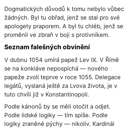
Dogmatických důvodů k tomu nebylo vůbec
žádných. Byl tu obřad, jenž se stal pro své
apologety praporem. A byl tu chléb, jenž se
proměnil ve zbraň v boji s protivníkem.
Seznam falešných obvinění
V dubnu 1054 umírá papež Lev IX. V Římě
se na konkláve nepospíchá — nového
papeže zvolí teprve v roce 1055. Delegace
legátů, vyslaná ještě za Lvova života, je v
tuto chvíli již v Konstantinopoli.
Podle kánonů by se měli otočit a odjet.
Podle lidské logiky — tím spíše. Podle
logiky zraněné pýchy — nikoliv. Kardinál