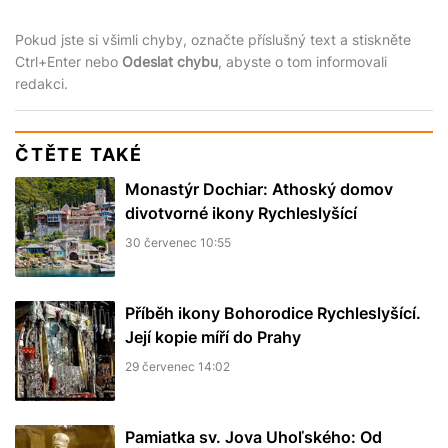
Pokud jste si všimli chyby, označte příslušný text a stiskněte
Ctrl+Enter nebo
Odeslat chybu
, abyste o tom informovali
redakci.
ČTĚTE TAKÉ
Monastýr Dochiar: Athoský domov
divotvorné ikony Rychleslyšící
30 červenec 10:55
Příběh ikony Bohorodice Rychleslyšící.
Její kopie míří do Prahy
29 červenec 14:02
Pamiatka sv. Jova Uhoľského: Od