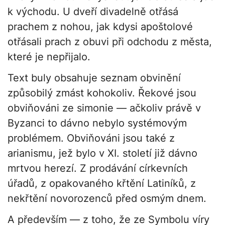
k východu. U dveří divadelně otřásá
prachem z nohou, jak kdysi apoštolové
otřásali prach z obuvi při odchodu z města,
které je nepřijalo.
Text buly obsahuje seznam obvinění
způsobilý zmást kohokoliv. Řekové jsou
obviňováni ze simonie — ačkoliv právě v
Byzanci to dávno nebylo systémovým
problémem. Obviňováni jsou také z
arianismu, jež bylo v XI. století již dávno
mrtvou herezí. Z prodávání církevních
úřadů, z opakovaného křtění Latiníků, z
nekřtění novorozenců před osmým dnem.
A především — z toho, že ze Symbolu víry