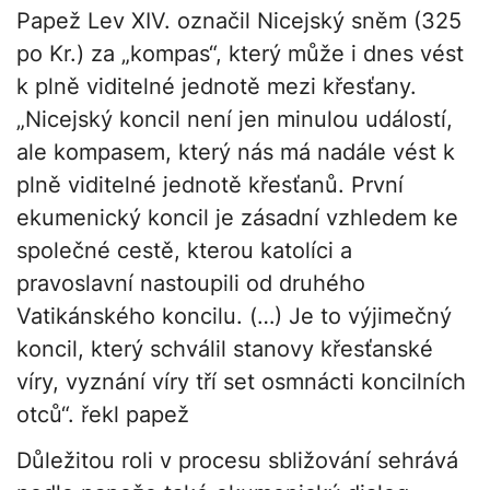
Papež Lev XIV. označil Nicejský sněm (325
po Kr.) za „kompas“, který může i dnes vést
k plně viditelné jednotě mezi křesťany.
„Nicejský koncil není jen minulou událostí,
ale kompasem, který nás má nadále vést k
plně viditelné jednotě křesťanů. První
ekumenický koncil je zásadní vzhledem ke
společné cestě, kterou katolíci a
pravoslavní nastoupili od druhého
Vatikánského koncilu. (…) Je to výjimečný
koncil, který schválil stanovy křesťanské
víry, vyznání víry tří set osmnácti koncilních
otců“. řekl papež
Důležitou roli v procesu sbližování sehrává