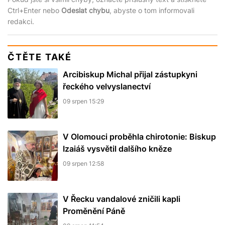
Ctrl+Enter nebo
Odeslat chybu
, abyste o tom informovali
redakci.
ČTĚTE TAKÉ
Arcibiskup Michal přijal zástupkyni
řeckého velvyslanectví
09 srpen 15:29
V Olomouci proběhla chirotonie: Biskup
Izaiáš vysvětil dalšího kněze
09 srpen 12:58
V Řecku vandalové zničili kapli
Proměnění Páně