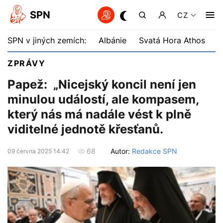
SPN
CZ
SPN v jiných zemích:
Albánie
Svatá Hora Athos
B
ZPRÁVY
Papež: „Nicejský koncil není jen
minulou událostí, ale kompasem,
který nás má nadále vést k plně
viditelné jednotě křesťanů.
Autor:
Redakce SPN
68
09 června 2025 14:42