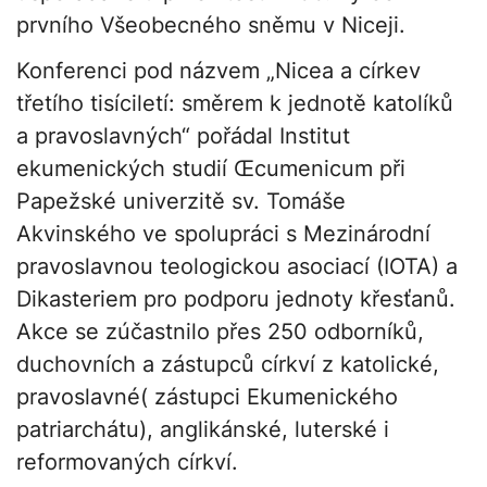
prvního Všeobecného sněmu v Niceji.
Konferenci pod názvem „Nicea a církev
třetího tisíciletí: směrem k jednotě katolíků
a pravoslavných“ pořádal Institut
ekumenických studií Œcumenicum při
Papežské univerzitě sv. Tomáše
Akvinského ve spolupráci s Mezinárodní
pravoslavnou teologickou asociací (IOTA) a
Dikasteriem pro podporu jednoty křesťanů.
Akce se zúčastnilo přes 250 odborníků,
duchovních a zástupců církví z katolické,
pravoslavné( zástupci Ekumenického
patriarchátu), anglikánské, luterské i
reformovaných církví.