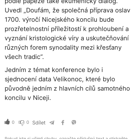
podle papeže také ekumenický dialog.
Uvedl „Doufám, že společná příprava oslav
1700. výročí Nicejského koncilu bude
prozřetelnostní příležitostí k prohloubení a
vyznání kristologické víry a uskutečňování
různých forem synodality mezi křesťany
všech tradic“.
Jedním z témat konference bylo i
sjednocení data Velikonoc, které bylo
původně jedním z hlavních cílů samotného
koncilu v Niceji.
0
0
Sdílet
Pokud jste si všimli chyby, označte příslušný text a stiskněte