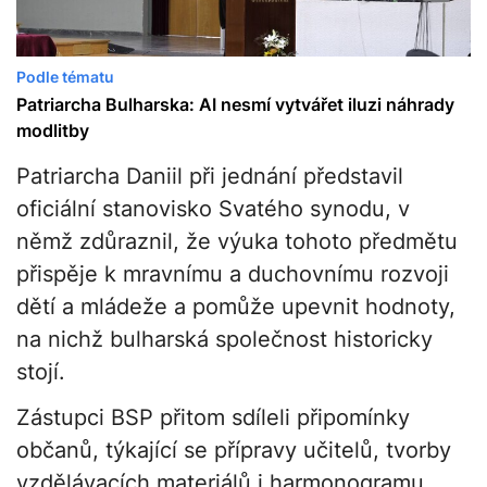
Podle tématu
Patriarcha Bulharska: AI nesmí vytvářet iluzi náhrady
modlitby
Patriarcha Daniil při jednání představil
oficiální stanovisko Svatého synodu, v
němž zdůraznil, že výuka tohoto předmětu
přispěje k mravnímu a duchovnímu rozvoji
dětí a mládeže a pomůže upevnit hodnoty,
na nichž bulharská společnost historicky
stojí.
Zástupci BSP přitom sdíleli připomínky
občanů, týkající se přípravy učitelů, tvorby
vzdělávacích materiálů i harmonogramu