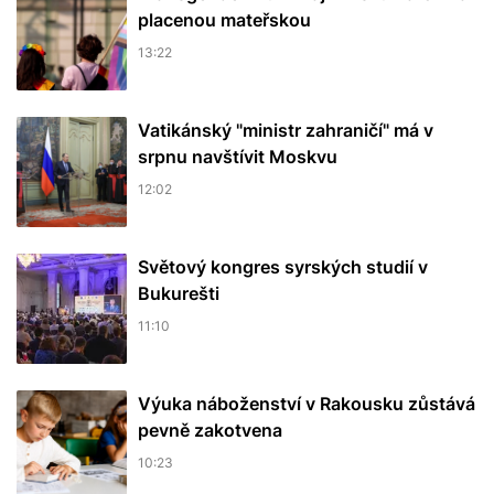
placenou mateřskou
13:22
Vatikánský "ministr zahraničí" má v
srpnu navštívit Moskvu
12:02
Světový kongres syrských studií v
Bukurešti
11:10
Výuka náboženství v Rakousku zůstává
pevně zakotvena
10:23