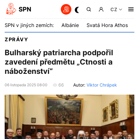
SPN
CZ
SPN v jiných zemích:
Albánie
Svatá Hora Athos
B
ZPRÁVY
Bulharský patriarcha podpořil
zavedení předmětu „Ctnosti a
náboženství“
Autor:
Viktor Chrápek
66
06 listopada 2025 08:00