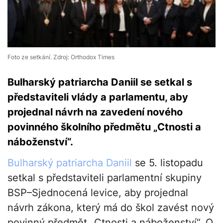
Foto ze setkání. Zdroj: Orthodox Times
Bulharský patriarcha Daniil se setkal s
představiteli vlády a parlamentu, aby
projednal návrh na zavedení nového
povinného školního předmětu „Ctnosti a
náboženství“.
Bulharský patriarcha Daniil
se 5. listopadu
setkal s představiteli parlamentní skupiny
BSP–Sjednocená levice, aby projednal
návrh zákona, který má do škol zavést nový
povinný předmět „Ctnosti a náboženství“. O