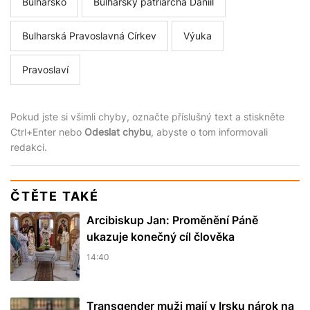
Bulharsko
Bulharský patriarcha Daniil
Bulharská Pravoslavná Církev
Výuka
Pravoslaví
Pokud jste si všimli chyby, označte příslušný text a stiskněte
Ctrl+Enter nebo
Odeslat chybu
, abyste o tom informovali
redakci.
ČTĚTE TAKÉ
Arcibiskup Jan: Proměnění Páně
ukazuje konečný cíl člověka
14:40
Transgender muži mají v Irsku nárok na