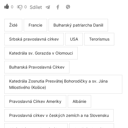
0
0
Sdílet
Židé
Francie
Bulharský patriarcha Daniil
Srbská pravoslavná církev
USA
Terorismus
Katedrála sv. Gorazda v Olomouci
Bulharská Pravoslavná Církev
Katedrála Zosnutia Presvätej Bohorodičky a sv. Jána
Milostivého (Košice)
Pravoslavná Církev Ameriky
Albánie
Pravoslavná církev v českých zemích a na Slovensku