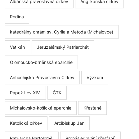
Albánská pravoslavná církev
Anglikánska církev
Rodina
katedrálny chrám sv. Cyrila a Metoda (Michalovce)
Vatikán
Jeruzalémský Patriarchát
Olomoucko-brněnská eparchie
Antiochijská Pravoslavná Církev
Výzkum
Papež Lev XIV.
ČTK
Michalovsko-košická eparchie
Křesťané
Katolická církev
Arcibiskup Jan
Patriarcha Bartoloměj
Pronásledování křesťanů