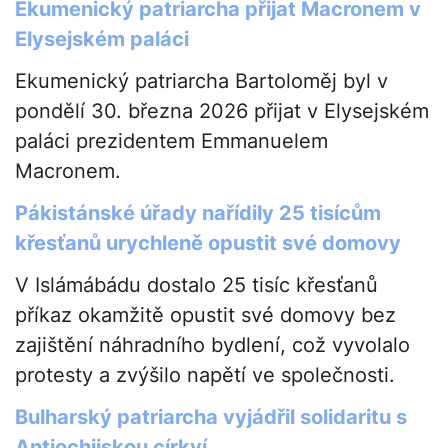
Ekumenický patriarcha přijat Macronem v
Elysejském paláci
Ekumenický patriarcha Bartoloměj byl v
pondělí 30. března 2026 přijat v Elysejském
paláci prezidentem Emmanuelem
Macronem.
Pákistánské úřady nařídily 25 tisícům
křesťanů urychleně opustit své domovy
V Islámábádu dostalo 25 tisíc křesťanů
příkaz okamžitě opustit své domovy bez
zajištění náhradního bydlení, což vyvolalo
protesty a zvýšilo napětí ve společnosti.
Bulharský patriarcha vyjádřil solidaritu s
Antiochijskou církví