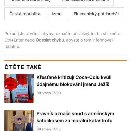
Česká republika
Izrael
Ekumenický patriarchát
Pokud jste si všimli chyby, označte příslušný text a stiskněte
Ctrl+Enter nebo
Odeslat chybu
, abyste o tom informovali
redakci.
ČTĚTE TAKÉ
Křesťané kritizují Coca-Colu kvůli
údajnému blokování jména Ježíš
08 srpen 15:00
Právník označil soud s arménským
katolikosem za morální katastrofu
08 srpen 14:15