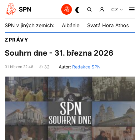
SPN
CZ
SPN v jiných zemích:
Albánie
Svatá Hora Athos
B
ZPRÁVY
Souhrn dne - 31. března 2026
Autor:
Redakce SPN
32
31 březen 22:48