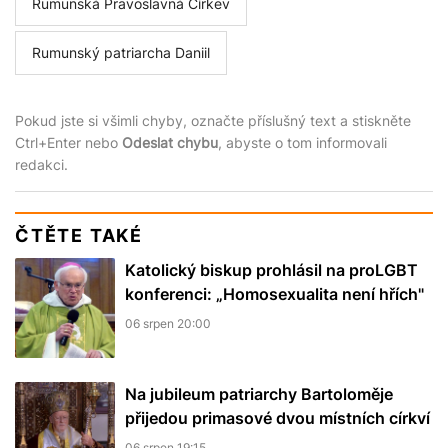
Rumunská Pravoslavná Církev
Rumunský patriarcha Daniil
Pokud jste si všimli chyby, označte příslušný text a stiskněte
Ctrl+Enter nebo
Odeslat chybu
, abyste o tom informovali
redakci.
ČTĚTE TAKÉ
Katolický biskup prohlásil na proLGBT
konferenci: „Homosexualita není hřích"
06 srpen 20:00
Na jubileum patriarchy Bartoloměje
přijedou primasové dvou místních církví
06 srpen 19:15