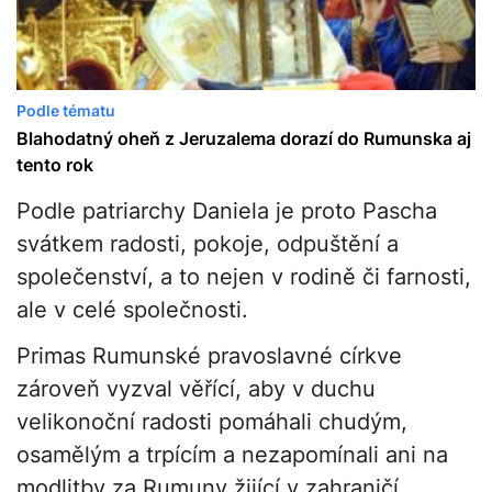
Podle tématu
Blahodatný oheň z Jeruzalema dorazí do Rumunska aj
tento rok
Podle patriarchy Daniela je proto Pascha
svátkem radosti, pokoje, odpuštění a
společenství, a to nejen v rodině či farnosti,
ale v celé společnosti.
Primas Rumunské pravoslavné církve
zároveň vyzval věřící, aby v duchu
velikonoční radosti pomáhali chudým,
osamělým a trpícím a nezapomínali ani na
modlitby za Rumuny žijící v zahraničí.