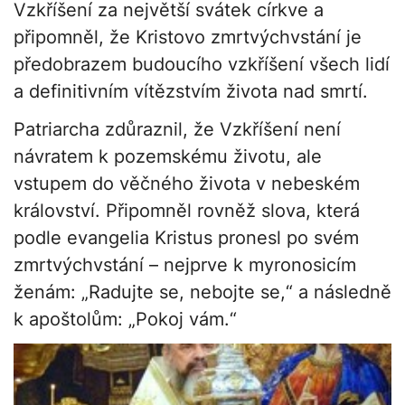
Vzkříšení za největší svátek církve a
připomněl, že Kristovo zmrtvýchvstání je
předobrazem budoucího vzkříšení všech lidí
a definitivním vítězstvím života nad smrtí.
Patriarcha zdůraznil, že Vzkříšení není
návratem k pozemskému životu, ale
vstupem do věčného života v nebeském
království. Připomněl rovněž slova, která
podle evangelia Kristus pronesl po svém
zmrtvýchvstání – nejprve k myronosicím
ženám: „Radujte se, nebojte se,“ a následně
k apoštolům: „Pokoj vám.“