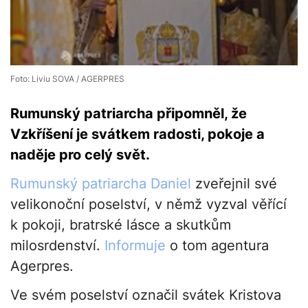
Foto: Liviu SOVA / AGERPRES
Rumunský patriarcha připomněl, že
Vzkříšení je svátkem radosti, pokoje a
naděje pro celý svět.
Rumunský patriarcha Daniel
zveřejnil své
velikonoční poselství, v němž vyzval věřící
k pokoji, bratrské lásce a skutkům
milosrdenství.
Informuje
o tom agentura
Agerpres.
Ve svém poselství označil svátek Kristova