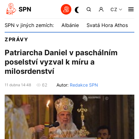
SPN
CZ
SPN v jiných zemích:
Albánie
Svatá Hora Athos
B
ZPRÁVY
Patriarcha Daniel v paschálním
poselství vyzval k míru a
milosrdenství
Autor:
Redakce SPN
62
11 dubna 14:48