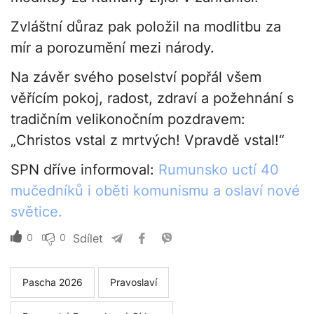
Zvláštní důraz pak položil na modlitbu za
mír a porozumění mezi národy.
Na závěr svého poselství popřál všem
věřícím pokoj, radost, zdraví a požehnání s
tradičním velikonočním pozdravem:
„Christos vstal z mrtvých! Vpravdě vstal!“
SPN dříve informoval:
Rumunsko uctí 40
mučedníků i oběti komunismu a oslaví nové
světice.
0
0
Sdílet
Pascha 2026
Pravoslaví