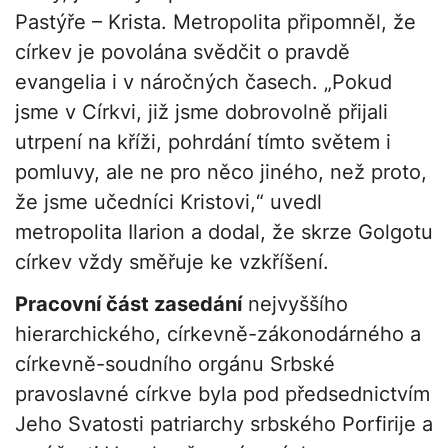
Pastýře – Krista. Metropolita připomněl, že
církev je povolána svědčit o pravdě
evangelia i v náročných časech. „Pokud
jsme v Církvi, již jsme dobrovolně přijali
utrpení na kříži, pohrdání tímto světem i
pomluvy, ale ne pro něco jiného, než proto,
že jsme učedníci Kristovi,“ uvedl
metropolita Ilarion a dodal, že skrze Golgotu
církev vždy směřuje ke vzkříšení.
Pracovní část zasedání
nejvyššího
hierarchického, církevně-zákonodárného a
církevně-soudního orgánu Srbské
pravoslavné církve byla pod předsednictvím
Jeho Svatosti patriarchy srbského Porfirije a