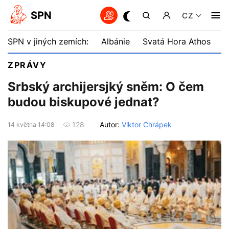
SPN
CZ
SPN v jiných zemích:
Albánie
Svatá Hora Athos
B
ZPRÁVY
Srbský archijersjký sněm: O čem
budou biskupové jednat?
Autor:
Viktor Chrápek
128
14 května 14:08