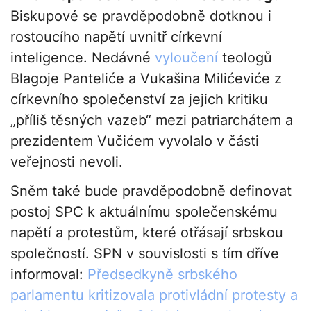
Biskupové se pravděpodobně dotknou i
rostoucího napětí uvnitř církevní
inteligence. Nedávné
vyloučení
teologů
Blagoje Panteliće a Vukašina Milićeviće z
církevního společenství za jejich kritiku
„příliš těsných vazeb“ mezi patriarchátem a
prezidentem Vučićem vyvolalo v části
veřejnosti nevoli.
Sněm také bude pravděpodobně definovat
postoj SPC k aktuálnímu společenskému
napětí a protestům, které otřásají srbskou
společností. SPN v souvislosti s tím dříve
informoval:
Předsedkyně srbského
parlamentu kritizovala protivládní protesty a