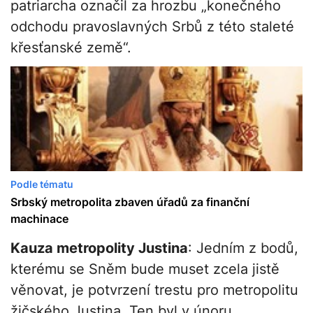
patriarcha označil za hrozbu „konečného
odchodu pravoslavných Srbů z této staleté
křesťanské země“.
Podle tématu
Srbský metropolita zbaven úřadů za finanční
machinace
Kauza metropolity Justina
: Jedním z bodů,
kterému se Sněm bude muset zcela jistě
věnovat, je potvrzení trestu pro metropolitu
žičského Justina. Ten byl v únoru