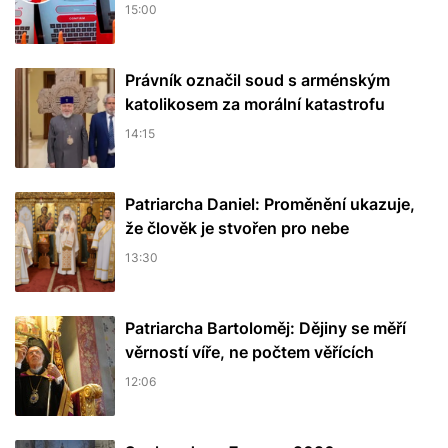
15:00
Právník označil soud s arménským
katolikosem za morální katastrofu
14:15
Patriarcha Daniel: Proměnění ukazuje,
že člověk je stvořen pro nebe
13:30
Patriarcha Bartoloměj: Dějiny se měří
věrností víře, ne počtem věřících
12:06