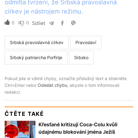
odmítla tvrzení, že Srbská pravoslavná
církev je nástrojem režimu.
0
0
Sdílet
Srbská pravoslavná církev
Pravoslaví
Srbský patriarcha Porfirije
Srbsko
Pokud jste si všimli chyby, označte příslušný text a stiskněte
Ctrl+Enter nebo
Odeslat chybu
, abyste o tom informovali
redakci.
ČTĚTE TAKÉ
Křesťané kritizují Coca-Colu kvůli
údajnému blokování jména Ježíš