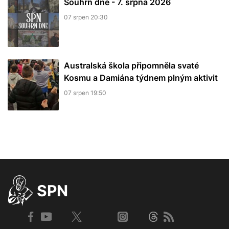
Souhrn dne - 7. srpna 2026
07 srpen 20:30
Australská škola připomněla svaté
Kosmu a Damiána týdnem plným aktivit
07 srpen 19:50
SPN