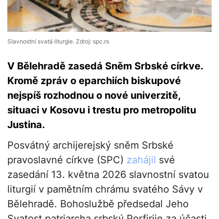
Slavnostní svatá liturgie. Zdroj: spc.rs
V Bělehradě zasedá Sněm Srbské církve.
Kromě zpráv o eparchiích biskupové
nejspíš rozhodnou o nové univerzitě,
situaci v Kosovu i trestu pro metropolitu
Justina.
Posvátný archijerejský sněm Srbské
pravoslavné církve (SPC)
zahájil
své
zasedání 13. května 2026 slavnostní svatou
liturgií v pamětním chrámu svatého Sávy v
Bělehradě. Bohoslužbě předsedal Jeho
Svatost patriarcha srbský Porfirije za účasti