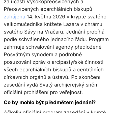
za účasti Vysokopřeosvícených a
Přeosvícených eparchiálních biskupů
zahájena
14. května 2026 v kryptě svatého
velkomučedníka knížete Lazara v chrámu
svatého Sávy na Vračaru. Jednání probíhá
podle schváleného jednacího řádu. Program
zahrnuje schvalování agendy předložené
Posvátným synodem a podrobné
posuzování zpráv o arcipastýřské činnosti
všech eparchiálních biskupů a centrálních
církevních orgánů a ústavů. Po skončení
zasedání vydá Svatý archijerejský sněm
oficiální prohlášení pro veřejnost.
Co by mohlo být předmětem jednání?
Ačkoliv oficiální program zasedání v kryptě