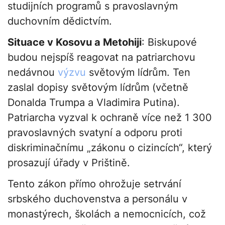
studijních programů s pravoslavným
duchovním dědictvím.
Situace v Kosovu a Metohiji
: Biskupové
budou nejspíš reagovat na patriarchovu
nedávnou
výzvu
světovým lídrům. Ten
zaslal dopisy světovým lídrům (včetně
Donalda Trumpa a Vladimira Putina).
Patriarcha vyzval k ochraně více než 1 300
pravoslavných svatyní a odporu proti
diskriminačnímu „zákonu o cizincích“, který
prosazují úřady v Prištině.
Tento zákon přímo ohrožuje setrvání
srbského duchovenstva a personálu v
monastýrech, školách a nemocnicích, což