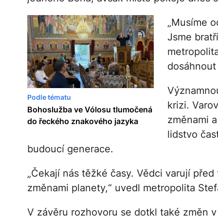
„Musíme od
Jsme bratři
metropolit
dosáhnout 
Významnou 
Podle tématu
krizi. Varo
Bohoslužba ve Vólosu tlumočená
změnami a 
do řeckého znakového jazyka
lidstvo čas
budoucí generace.
„Čekají nás těžké časy. Vědci varují před
změnami planety,“ uvedl metropolita Stef
V závěru rozhovoru se dotkl také změn v