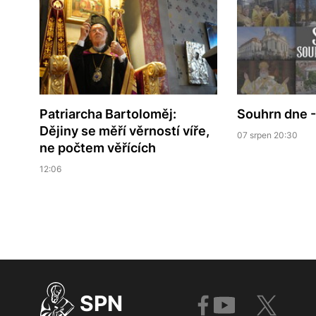
Patriarcha Bartoloměj:
Souhrn dne -
Dějiny se měří věrností víře,
07 srpen 20:30
ne počtem věřících
12:06
SPN