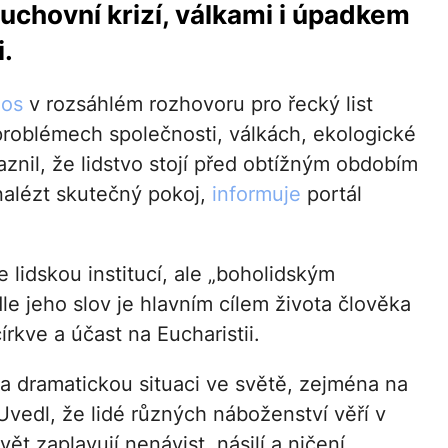
uchovní krizí, válkami i úpadkem
.
nos
v rozsáhlém rozhovoru pro řecký list
problémech společnosti, válkách, ekologické
aznil, že lidstvo stojí před obtížným obdobím
alézt skutečný pokoj,
informuje
portál
 lidskou institucí, ale „boholidským
le jeho slov je hlavním cílem života člověka
rkve a účast na Eucharistii.
a dramatickou situaci ve světě, zejména na
Uvedl, že lidé různých náboženství věří v
t zaplavují nenávist, násilí a ničení.