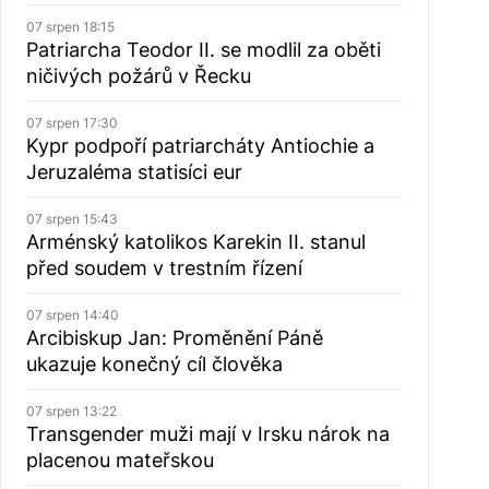
07 srpen 18:15
Patriarcha Teodor II. se modlil za oběti
ničivých požárů v Řecku
07 srpen 17:30
Kypr podpoří patriarcháty Antiochie a
Jeruzaléma statisíci eur
07 srpen 15:43
Arménský katolikos Karekin II. stanul
před soudem v trestním řízení
07 srpen 14:40
Arcibiskup Jan: Proměnění Páně
ukazuje konečný cíl člověka
07 srpen 13:22
Transgender muži mají v Irsku nárok na
placenou mateřskou