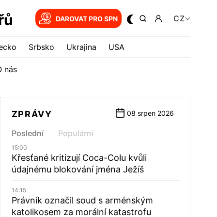
řů
CZ
DAROVAT PRO SPN
ecko
Srbsko
Ukrajina
USA
O nás
ZPRÁVY
08 srpen 2026
Poslední
Populární
15:00
Křesťané kritizují Coca-Colu kvůli
údajnému blokování jména Ježíš
14:15
Právník označil soud s arménským
katolikosem za morální katastrofu