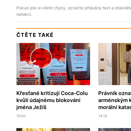
Pokud jste si všimli chyby, označte příslušný text a stiskně
redakci.
ČTĚTE TAKÉ
Křesťané kritizují Coca-Colu
Právník ozna
kvůli údajnému blokování
arménským k
jména Ježíš
morální kata
15:00
14:15