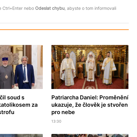
te Ctrl+Enter nebo
Odeslat chybu
, abyste o tom informovali
čil soud s
Patriarcha Daniel: Proměnění
atolikosem za
ukazuje, že člověk je stvořen
strofu
pro nebe
13:30