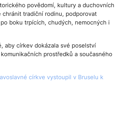
storického povědomí, kultury a duchovních
 chránit tradiční rodinu, podporovat
 po boku trpících, chudých, nemocných i
é, aby církev dokázala své poselství
h komunikačních prostředků a současného
voslavné církve vystoupil v Bruselu k