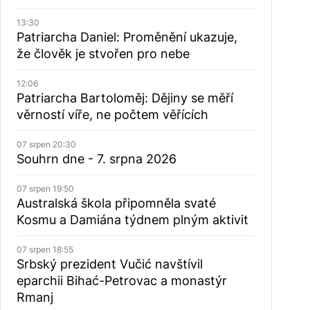
13:30
Patriarcha Daniel: Proměnění ukazuje,
že člověk je stvořen pro nebe
12:06
Patriarcha Bartoloměj: Dějiny se měří
věrností víře, ne počtem věřících
07 srpen 20:30
Souhrn dne - 7. srpna 2026
07 srpen 19:50
Australská škola připomněla svaté
Kosmu a Damiána týdnem plným aktivit
07 srpen 18:55
Srbský prezident Vučić navštívil
eparchii Bihać-Petrovac a monastýr
Rmanj