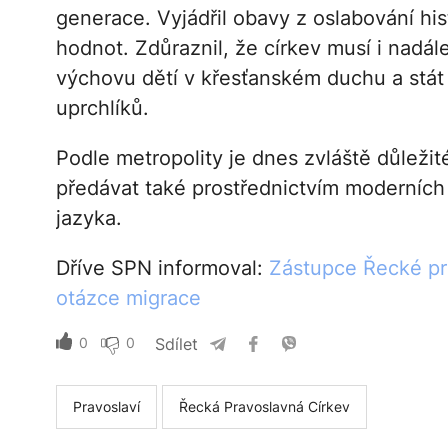
generace. Vyjádřil obavy z oslabování hi
hodnot. Zdůraznil, že církev musí i nadále
výchovu dětí v křesťanském duchu a stát
uprchlíků.
Podle metropolity je dnes zvláště důležit
předávat také prostřednictvím moderníc
jazyka.
Dříve SPN informoval:
Zástupce Řecké pra
otázce migrace
0
0
Sdílet
Pravoslaví
Řecká Pravoslavná Církev