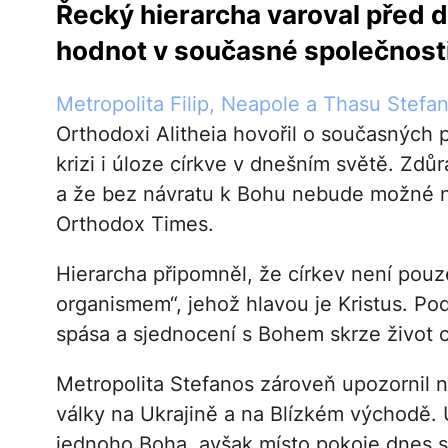
Řecký hierarcha varoval před d
hodnot v současné společnosti
Metropolita Filip, Neapole a Thasu Stefa
Orthodoxi Alitheia hovořil o současných 
krizi i úloze církve v dnešním světě. Zdůr
a že bez návratu k Bohu nebude možné n
Orthodox Times.
Hierarcha připomněl, že církev není pouze
organismem“, jehož hlavou je Kristus. Pod
spása a sjednocení s Bohem skrze život cí
Metropolita Stefanos zároveň upozornil n
války na Ukrajině a na Blízkém východě. 
jednoho Boha, avšak místo pokoje dnes svě