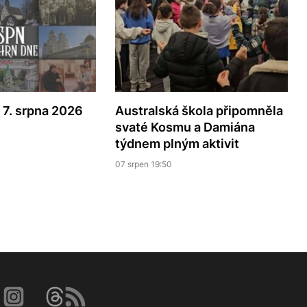
 7. srpna 2026
Australská škola připomněla
svaté Kosmu a Damiána
týdnem plným aktivit
07 srpen 19:50