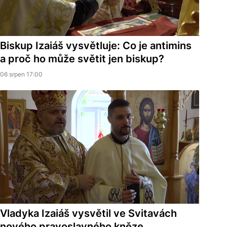
Biskup Izaiáš vysvětluje: Co je antimins
a proč ho může světit jen biskup?
06 srpen 17:00
Vladyka Izaiáš vysvětil ve Svitavách
nového pravoslavného kněze