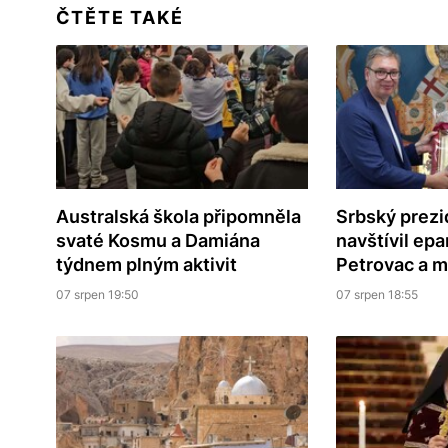
ČTĚTE TAKÉ
Australská škola připomněla
Srbský prezi
svaté Kosmu a Damiána
navštívil epa
týdnem plným aktivit
Petrovac a 
07 srpen 19:50
07 srpen 18:55