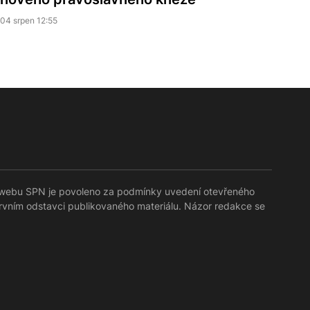
04 srpen 12:55
lů webu SPN je povoleno za podmínky uvedení otevřeného
prvním odstavci publikovaného materiálu. Názor redakce se