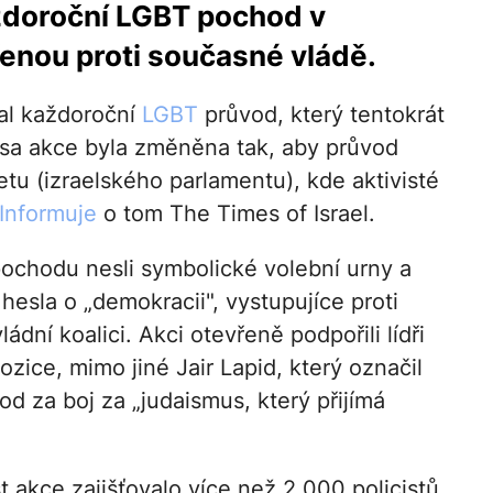
aždoroční LGBT pochod v
řenou proti současné vládě.
al každoroční
LGBT
průvod, který tentokrát
asa akce byla změněna tak, aby průvod
u (izraelského parlamentu), kde aktivisté
Informuje
o tom The Times of Israel.
pochodu nesli symbolické volební urny a
hesla o „demokracii", vystupujíce proti
ádní koalici. Akci otevřeně podpořili lídři
pozice, mimo jiné Jair Lapid, který označil
d za boj za „judaismus, který přijímá
 akce zajišťovalo více než 2 000 policistů,