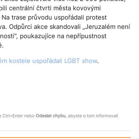
pili centrální čtvrti města kovovými
 Na trase průvodu uspořádali protest
va. Odpůrci akce skandovali „Jeruzalém není
osti", poukazujíce na nepřípustnost
ě.
ém kostele uspořádali LGBT show
.
te Ctrl+Enter nebo
Odeslat chybu
, abyste o tom informovali