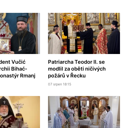
dent Vučić
Patriarcha Teodor II. se
rchii Bihać-
modlil za oběti ničivých
monastýr Rmanj
požárů v Řecku
07 srpen 18:15