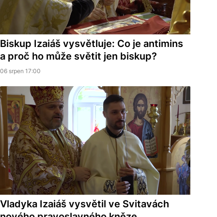
Biskup Izaiáš vysvětluje: Co je antimins
a proč ho může světit jen biskup?
06 srpen 17:00
Vladyka Izaiáš vysvětil ve Svitavách
nového pravoslavného kněze