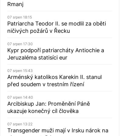
Rmanj
07 srpen 18:15
Patriarcha Teodor II. se modlil za oběti
ničivých požárů v Řecku
07 srpen 17:30
Kypr podpoří patriarcháty Antiochie a
Jeruzaléma statisíci eur
07 srpen 15:43
Arménský katolikos Karekin II. stanul
před soudem v trestním řízení
07 srpen 14:40
Arcibiskup Jan: Proměnění Páně
ukazuje konečný cíl člověka
07 srpen 13:22
Transgender muži mají v Irsku nárok na