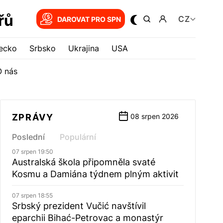
řů
CZ
DAROVAT PRO SPN
ecko
Srbsko
Ukrajina
USA
O nás
ZPRÁVY
08 srpen 2026
Poslední
Populární
07 srpen 19:50
Australská škola připomněla svaté
Kosmu a Damiána týdnem plným aktivit
07 srpen 18:55
Srbský prezident Vučić navštívil
eparchii Bihać-Petrovac a monastýr