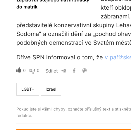
do matrik
kteří obklo
zábranami.
představitelé konzervativní skupiny Leha
Sodoma" a označili dění za „pochod ohavn
podobných demonstrací ve Svatém měst
Dříve SPN informoval o tom, že
v pařížsk
0
0
Sdílet
LGBT+
Izrael
Pokud jste si všimli chyby, označte příslušný text a stiskně
redakci.