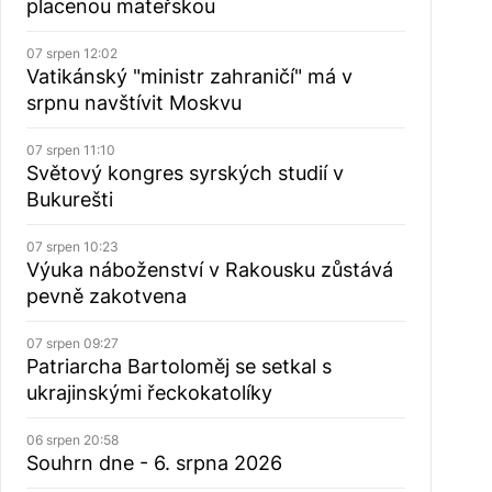
placenou mateřskou
07 srpen 12:02
Vatikánský "ministr zahraničí" má v
srpnu navštívit Moskvu
07 srpen 11:10
Světový kongres syrských studií v
Bukurešti
07 srpen 10:23
Výuka náboženství v Rakousku zůstává
pevně zakotvena
07 srpen 09:27
Patriarcha Bartoloměj se setkal s
ukrajinskými řeckokatolíky
06 srpen 20:58
Souhrn dne - 6. srpna 2026