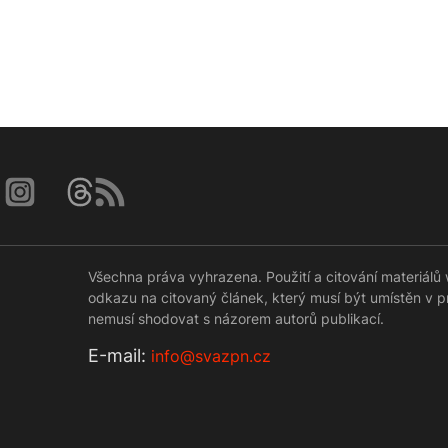
Všechna práva vyhrazena. Použití a citování materiá
odkazu na citovaný článek, který musí být umístěn v 
nemusí shodovat s názorem autorů publikací.
Е-mail:
info@svazpn.cz