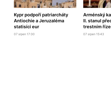
Kypr podpoří patriarcháty
Arménský kat
Antiochie a Jeruzaléma
II. stanul př
statisíci eur
trestním říze
07 srpen 17:30
07 srpen 15:43