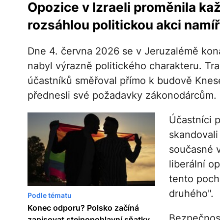
Opozice v Izraeli proměnila k
rozsáhlou politickou akci namí
Dne 4. června 2026 se v Jeruzalémě kon
nabyl výrazně politického charakteru. Tr
účastníků směřoval přímo k budově Kneset
přednesli své požadavky zákonodárcům.
Účastníci 
skandovali 
současné vl
liberální o
tento pocho
druhého".
Podle tématu
Konec odporu? Polsko začíná
Bezpečnost
zapisovat stejnopohlavní sňatky