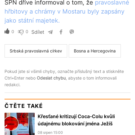
SPN dříve informoval o tom, že
pravoslavné
hřbitovy a chrámy v Mostaru byly zapsány
jako státní majetek.
0
0
Sdílet
Srbská pravoslavná církev
Bosna a Hercegovina
Pokud jste si všimli chyby, označte příslušný text a stiskněte
Ctrl+Enter nebo
Odeslat chybu
, abyste o tom informovali
redakci.
ČTĚTE TAKÉ
Křesťané kritizují Coca-Colu kvůli
údajnému blokování jména Ježíš
08 srpen 15:00