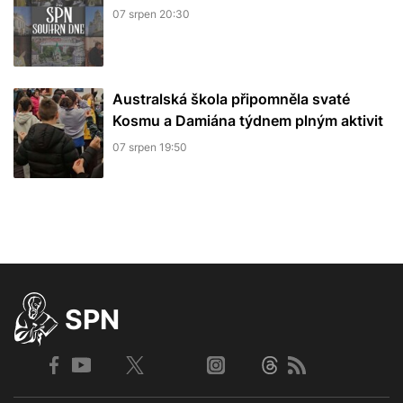
07 srpen 20:30
Australská škola připomněla svaté
Kosmu a Damiána týdnem plným aktivit
07 srpen 19:50
SPN