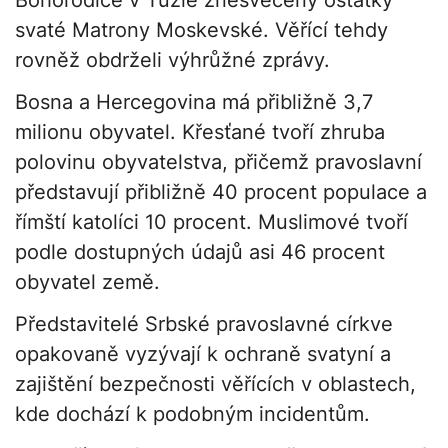
Bohorodice v Tuzle znesvěceny ostatky
svaté Matrony Moskevské. Věřící tehdy
rovněž obdrželi výhrůžné zprávy.
Bosna a Hercegovina má přibližně 3,7
milionu obyvatel. Křesťané tvoří zhruba
polovinu obyvatelstva, přičemž pravoslavní
představují přibližně 40 procent populace a
římští katolíci 10 procent. Muslimové tvoří
podle dostupných údajů asi 46 procent
obyvatel země.
Představitelé Srbské pravoslavné církve
opakovaně vyzývají k ochraně svatyní a
zajištění bezpečnosti věřících v oblastech,
kde dochází k podobným incidentům.