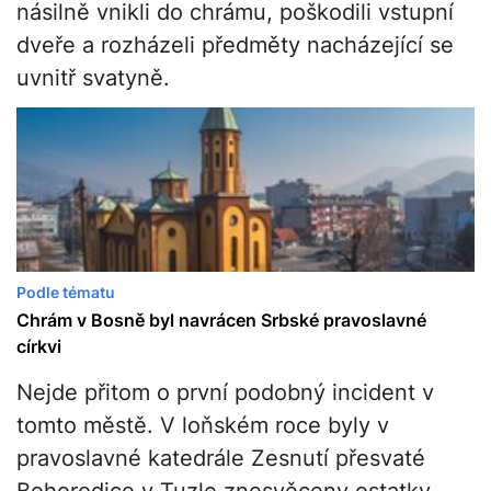
násilně vnikli do chrámu, poškodili vstupní
dveře a rozházeli předměty nacházející se
uvnitř svatyně.
Podle tématu
Chrám v Bosně byl navrácen Srbské pravoslavné
církvi
Nejde přitom o první podobný incident v
tomto městě. V loňském roce byly v
pravoslavné katedrále Zesnutí přesvaté