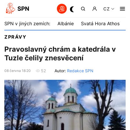
SPN
CZ
SPN v jiných zemích:
Albánie
Svatá Hora Athos
B
ZPRÁVY
Pravoslavný chrám a katedrála v
Tuzle čelily znesvěcení
Autor:
Redakce SPN
52
08 června 18:20