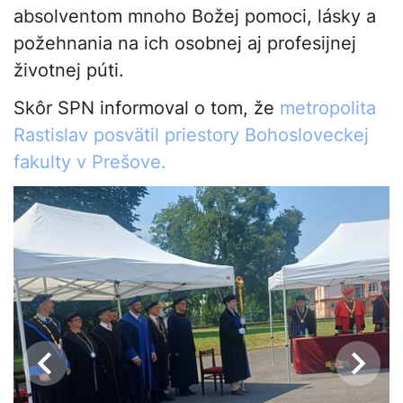
absolventom mnoho Božej pomoci, lásky a
požehnania na ich osobnej aj profesijnej
životnej púti.
Skôr SPN informoval o tom, že
metropolita
Rastislav posvätil priestory Bohosloveckej
fakulty v Prešove.