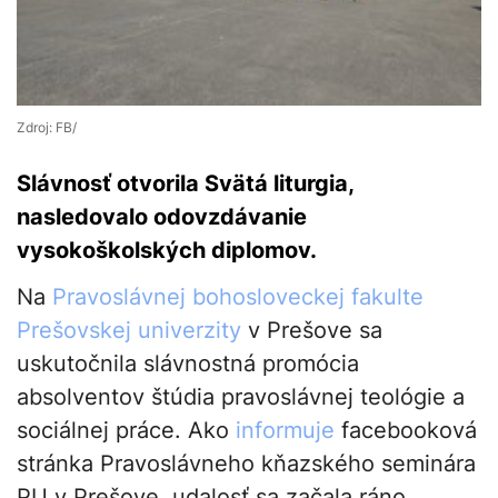
Zdroj: FB/
Slávnosť otvorila Svätá liturgia,
nasledovalo odovzdávanie
vysokoškolských diplomov.
Na
Pravoslávnej bohosloveckej fakulte
Prešovskej univerzity
v Prešove sa
uskutočnila slávnostná promócia
absolventov štúdia pravoslávnej teológie a
sociálnej práce. Ako
informuje
facebooková
stránka Pravoslávneho kňazského seminára
PU v Prešove, udalosť sa začala ráno