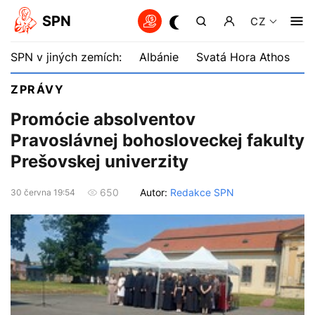
SPN
CZ
SPN v jiných zemích:
Albánie
Svatá Hora Athos
B
ZPRÁVY
Promócie absolventov
Pravoslávnej bohosloveckej fakulty
Prešovskej univerzity
Autor:
Redakce SPN
650
30 června 19:54