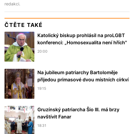
redakci.
ČTĚTE TAKÉ
Katolický biskup prohlásil na proLGBT
konferenci: „Homosexualita není hřích"
20:00
Na jubileum patriarchy Bartoloměje
přijedou primasové dvou místních církví
19:15
Gruzínský patriarcha Šio III. má brzy
navštívit Fanar
18:31