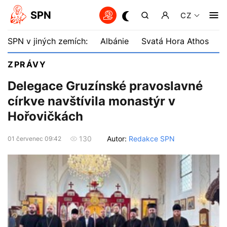
SPN
CZ
SPN v jiných zemích:
Albánie
Svatá Hora Athos
B
ZPRÁVY
Delegace Gruzínské pravoslavné
církve navštívila monastýr v
Hořovičkách
Autor:
Redakce SPN
130
01 červenec 09:42