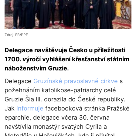
Zdroj: FB/PPE
Delegace navštěvuje Česko u příležitosti
1700. výročí vyhlášení křesťanství státním
náboženstvím Gruzie.
Delegace
Gruzínské pravoslavné církve
s
požehnáním katolikose-patriarchy celé
Gruzie Šia III. dorazila do České republiky.
Jak
informuje
facebooková stránka Pražské
eparchie, delegace včera 30. června
navštívila monastýr svatých Cyrila a
Metoděje v Hořovičkách, kde ji přivítal