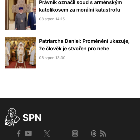
Právník označil soud s arménským
katolikosem za morální katastrofu
08 srpen 14:15
Patriarcha Daniel: Proměnění ukazuje,
že člověk je stvořen pro nebe
08 srpen 13:30
SPN