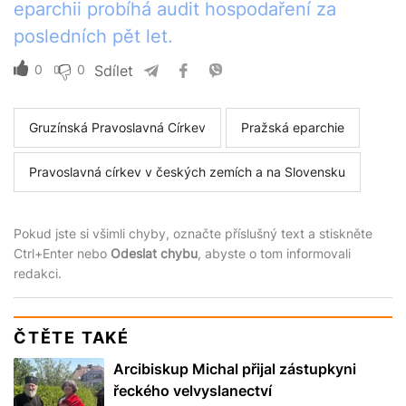
eparchii probíhá audit hospodaření za
posledních pět let.
0
0
Sdílet
Gruzínská Pravoslavná Církev
Pražská eparchie
Pravoslavná církev v českých zemích a na Slovensku
Pokud jste si všimli chyby, označte příslušný text a stiskněte
Ctrl+Enter nebo
Odeslat chybu
, abyste o tom informovali
redakci.
ČTĚTE TAKÉ
Arcibiskup Michal přijal zástupkyni
řeckého velvyslanectví