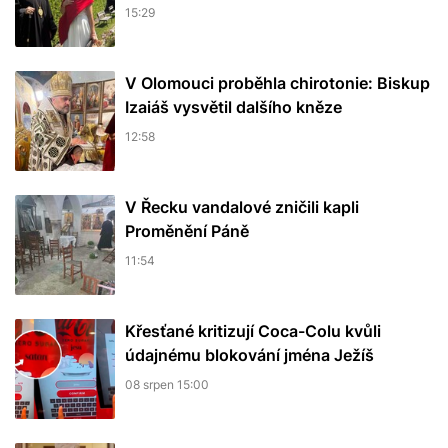
15:29
V Olomouci proběhla chirotonie: Biskup
Izaiáš vysvětil dalšího kněze
12:58
V Řecku vandalové zničili kapli
Proměnění Páně
11:54
Křesťané kritizují Coca-Colu kvůli
údajnému blokování jména Ježíš
08 srpen 15:00