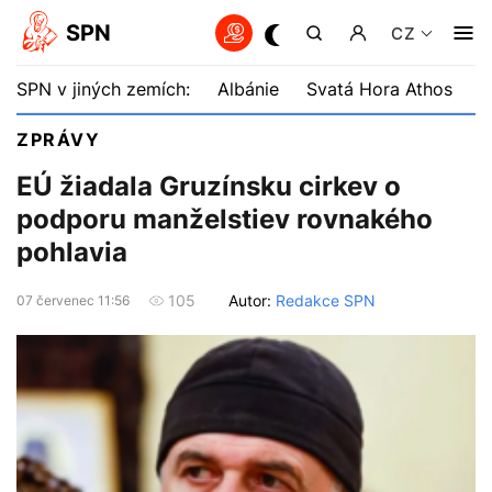
SPN
CZ
SPN v jiných zemích:
Albánie
Svatá Hora Athos
B
ZPRÁVY
EÚ žiadala Gruzínsku cirkev o
podporu manželstiev rovnakého
pohlavia
Autor:
Redakce SPN
105
07 červenec 11:56