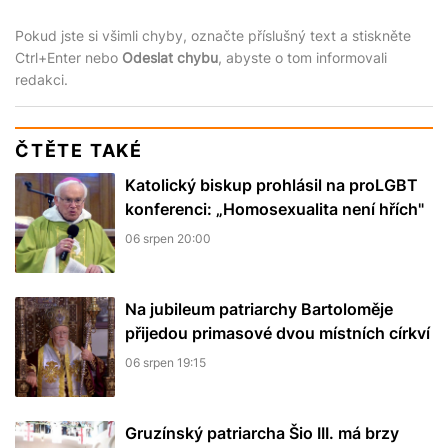
Pokud jste si všimli chyby, označte příslušný text a stiskněte
Ctrl+Enter nebo
Odeslat chybu
, abyste o tom informovali
redakci.
ČTĚTE TAKÉ
Katolický biskup prohlásil na proLGBT
konferenci: „Homosexualita není hřích"
06 srpen 20:00
Na jubileum patriarchy Bartoloměje
přijedou primasové dvou místních církví
06 srpen 19:15
Gruzínský patriarcha Šio III. má brzy