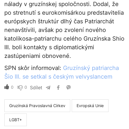
nálady v gruzínskej spoločnosti. Dodal, že
po stretnutí s eurokomisárkou predstavitelia
európskych štruktúr dlhý čas Patriarchát
nenavštívili, avšak po zvolení nového
katolikosa-patriarchu celého Gruzínska Shio
III. boli kontakty s diplomatickými
zastúpeniami obnovené.
SPN skôr informoval:
Gruzínský patriarcha
Šio III. se setkal s českým velvyslancem
0
0
Sdílet
Gruzínská Pravoslavná Církev
Evropská Unie
LGBT+