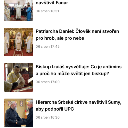
navštívit Fanar
06 srpen 18:31
Patriarcha Daniel: Člověk není stvořen
pro hrob, ale pro nebe
06 srpen 17:45
Biskup Izaiáš vysvětluje: Co je antimins
a proč ho může světit jen biskup?
06 srpen 17:00
Hierarcha Srbské církve navštívil Sumy,
aby podpořil UPC
06 srpen 16:30