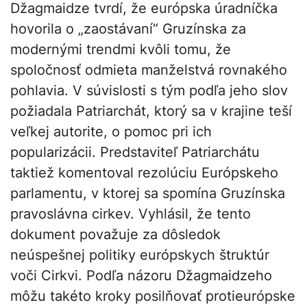
Džagmaidze tvrdí, že európska úradníčka
hovorila o „zaostávaní“ Gruzínska za
modernými trendmi kvôli tomu, že
spoločnosť odmieta manželstvá rovnakého
pohlavia. V súvislosti s tým podľa jeho slov
požiadala Patriarchát, ktorý sa v krajine teší
veľkej autorite, o pomoc pri ich
popularizácii. Predstaviteľ Patriarchátu
taktiež komentoval rezolúciu Európskeho
parlamentu, v ktorej sa spomína Gruzínska
pravoslávna cirkev. Vyhlásil, že tento
dokument považuje za dôsledok
neúspešnej politiky európskych štruktúr
voči Cirkvi. Podľa názoru Džagmaidzeho
môžu takéto kroky posilňovať protieurópske