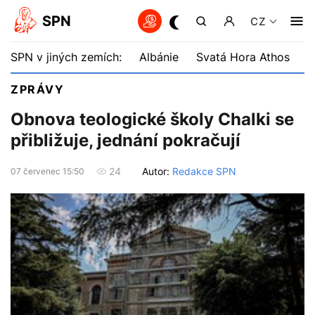
SPN
CZ
SPN v jiných zemích:
Albánie
Svatá Hora Athos
B
ZPRÁVY
Obnova teologické školy Chalki se
přibližuje, jednání pokračují
Autor:
Redakce SPN
24
07 červenec 15:50