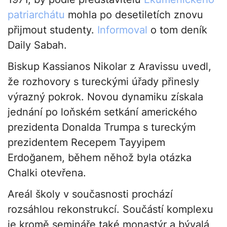
patriarchátu
mohla po desetiletích znovu
přijmout studenty.
Informoval
o tom deník
Daily Sabah.
Biskup Kassianos Nikolar z Aravissu uvedl,
že rozhovory s tureckými úřady přinesly
výrazný pokrok. Novou dynamiku získala
jednání po loňském setkání amerického
prezidenta Donalda Trumpa s tureckým
prezidentem Recepem Tayyipem
Erdoğanem, během něhož byla otázka
Chalki otevřena.
Areál školy v současnosti prochází
rozsáhlou rekonstrukcí. Součástí komplexu
je kromě semináře také monastýr a bývalá