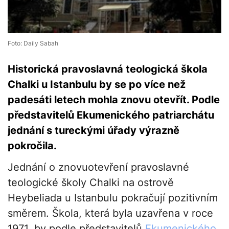
Foto: Daily Sabah
Historická pravoslavná teologická škola
Chalki u Istanbulu by se po více než
padesáti letech mohla znovu otevřít. Podle
představitelů Ekumenického patriarchátu
jednání s tureckými úřady výrazně
pokročila.
Jednání o znovuotevření pravoslavné
teologické školy Chalki na ostrově
Heybeliada u Istanbulu pokračují pozitivním
směrem. Škola, která byla uzavřena v roce
1971, by podle představitelů
Ekumenického