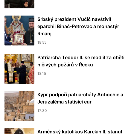
Srbský prezident Vučić navštívil
eparchii Bihać-Petrovac a monastýr
Rmanj
18:55
Patriarcha Teodor II. se modlil za oběti
ničivých požárů v Řecku
18:15
Kypr podpoří patriarcháty Antiochie a
Jeruzaléma statisíci eur
17:30
Arménský katolikos Karekin II. stanul