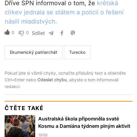
Dříve SPN informoval o tom, že
krétská
církev jednala se státem a policií o řešení
násilí mladistvých.
0
0
Sdílet
Ekumenický patriarchát
Turecko
Pokud jste si všimli chyby, označte příslušný text a stiskněte
Ctrl+Enter nebo
Odeslat chybu
, abyste o tom informovali
redakci.
ČTĚTE TAKÉ
Australská škola připomněla svaté
Kosmu a Damiána týdnem plným aktivit
19:50