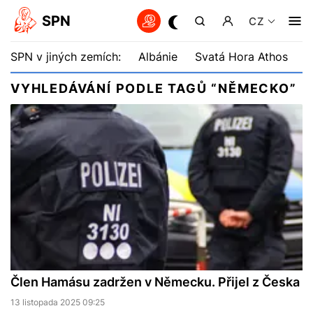
SPN
CZ
SPN v jiných zemích:
Albánie
Svatá Hora Athos
B
VYHLEDÁVÁNÍ PODLE TAGŮ “NĚMECKO”
Člen Hamásu zadržen v Německu. Přijel z Česka
13 listopada 2025 09:25