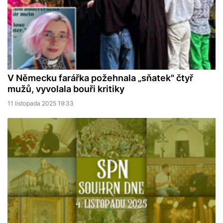
V Německu farářka požehnala „sňatek" čtyř
mužů, vyvolala bouři kritiky
11 listopada 2025 19:33