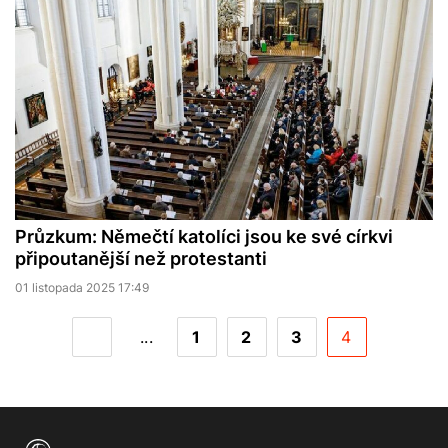
Průzkum: Němečtí katolíci jsou ke své církvi
připoutanější než protestanti
01 listopada 2025 17:49
...
1
2
3
4