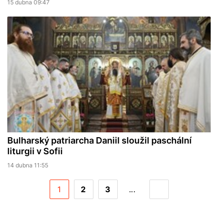
15 dubna 09:47
Bulharský patriarcha Daniil sloužil paschální
liturgii v Sofii
14 dubna 11:55
1
2
3
...