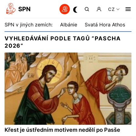
SPN
CZ
SPN v jiných zemích:
Albánie
Svatá Hora Athos
B
VYHLEDÁVÁNÍ PODLE TAGŮ “PASCHA
2026”
Křest je ústředním motivem nedělí po Pasše