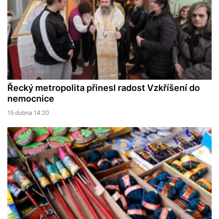
Řecký metropolita přinesl radost Vzkříšení do
nemocnice
15 dubna 14:20