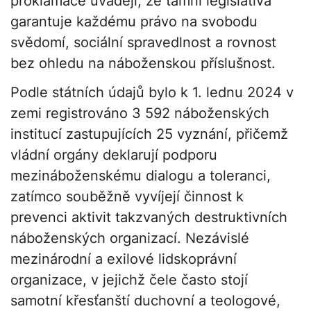
proklamace uvádějí, že tamní legislativa
garantuje každému právo na svobodu
svědomí, sociální spravedlnost a rovnost
bez ohledu na náboženskou příslušnost.
Podle státních údajů bylo k 1. lednu 2024 v
zemi registrováno 3 592 náboženských
institucí zastupujících 25 vyznání, přičemž
vládní orgány deklarují podporu
mezináboženskému dialogu a toleranci,
zatímco souběžně vyvíjejí činnost k
prevenci aktivit takzvaných destruktivních
náboženských organizací. Nezávislé
mezinárodní a exilové lidskoprávní
organizace, v jejichž čele často stojí
samotní křesťanští duchovní a teologové,