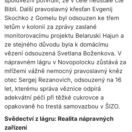
spoluvězni potvrdili, že v cele neustále čte
Bibli. Další pravoslavný křesťan Evgenij
Skochko z Gomelu byl odsouzen ke třem
letům v kolonii za zprávy zaslané
monitorovacímu projektu Belaruski Hajun a
ze stejného důvodu byla k domácímu
vězení odsouzená Svetlana Boženkova. V
nápravném lágru v Novopolocku zůstává za
mřížemi vážně nemocný pravoslavný kněz
otec Sergej Rezanovich, odsouzený na 16
let, kterému správa věznice odpírá
adekvátní péči při těžké cukrovce a
opakovaně ho trestá samovazbou v ŠIZO.
Svědectví z lágru: Realita nápravných
zařízení