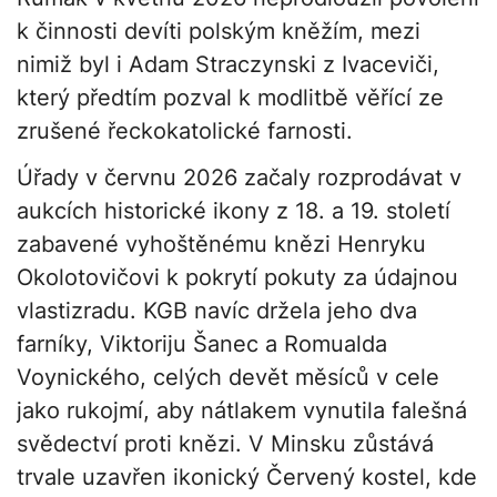
k činnosti devíti polským kněžím, mezi
nimiž byl i Adam Straczynski z Ivaceviči,
který předtím pozval k modlitbě věřící ze
zrušené řeckokatolické farnosti.
Úřady v červnu 2026 začaly rozprodávat v
aukcích historické ikony z 18. a 19. století
zabavené vyhoštěnému knězi Henryku
Okolotovičovi k pokrytí pokuty za údajnou
vlastizradu. KGB navíc držela jeho dva
farníky, Viktoriju Šanec a Romualda
Voynického, celých devět měsíců v cele
jako rukojmí, aby nátlakem vynutila falešná
svědectví proti knězi. V Minsku zůstává
trvale uzavřen ikonický Červený kostel, kde