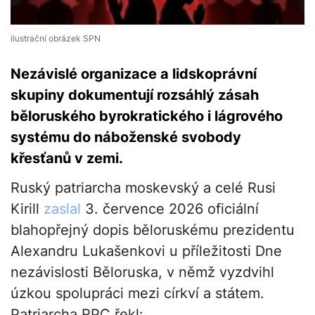
ilustrační obrázek SPN
Nezávislé organizace a lidskoprávní
skupiny dokumentují rozsáhlý zásah
běloruského byrokratického i lágrového
systému do náboženské svobody
křesťanů v zemi.
Ruský patriarcha moskevský a celé Rusi
Kirill
zaslal
3. července 2026 oficiální
blahopřejný dopis běloruskému prezidentu
Alexandru Lukašenkovi u příležitosti Dne
nezávislosti Běloruska, v němž vyzdvihl
úzkou spolupráci mezi církví a státem.
Patriarcha RPC řekl: