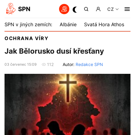
SPN
CZ
SPN v jiných zemích:
Albánie
Svatá Hora Athos
B
OCHRANA VÍRY
Jak Bělorusko dusí křesťany
Autor:
Redakce SPN
112
03 červenec 15:09