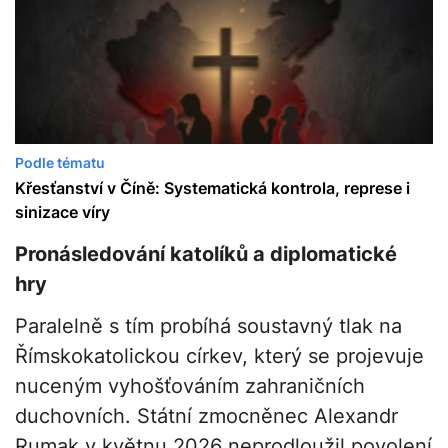
Podle tématu
Křesťanství v Číně: Systematická kontrola, represe i
sinizace víry
Pronásledování katolíků a diplomatické
hry
Paralelně s tím probíhá soustavný tlak na
Římskokatolickou církev, který se projevuje
nuceným vyhošťováním zahraničních
duchovních. Státní zmocněnec Alexandr
Rumak v květnu 2026 neprodloužil povolení