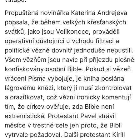
Propuštěná novinářka Katerina Andrejeva
popsala, že během velkých křesťanských
svátků, jako jsou Velikonoce, prováděli
operativní důstojníci u vchodu filtraci a
politické vězně dovnitř jednoduše nepustili.
Všem vězňům jsou navíc při příjezdu plošně
konfiskovány osobní Bible. Pokud si vězeň
vrácení Písma vybojuje, je kniha poslána
lágrovému knězi, který ji musí zkontrolovat
a orazítkovat, což vězni ironicky komentují
tím, že církev ověřuje, zda Bible není
extremistická. Protestant Pavel strávil
měsíce v trestné cele jen proto, že Bibli
vytrvale požadoval. Další protestant Kirill