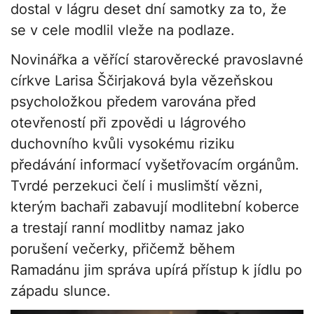
dostal v lágru deset dní samotky za to, že
se v cele modlil vleže na podlaze.
Novinářka a věřící starověrecké pravoslavné
církve Larisa Ščirjaková byla vězeňskou
psycholožkou předem varována před
otevřeností při zpovědi u lágrového
duchovního kvůli vysokému riziku
předávání informací vyšetřovacím orgánům.
Tvrdé perzekuci čelí i muslimští vězni,
kterým bachaři zabavují modlitební koberce
a trestají ranní modlitby namaz jako
porušení večerky, přičemž během
Ramadánu jim správa upírá přístup k jídlu po
západu slunce.