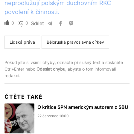
neprodlužují polským duchovním RKC
povolení k činnosti.
0
0
Sdílet
Lidská práva
Běloruská pravoslavná církev
Pokud jste si všimli chyby, označte příslušný text a stiskněte
Ctrl+Enter nebo
Odeslat chybu
, abyste o tom informovali
redakci.
ČTĚTE TAKÉ
O kritice SPN americkým autorem z SBU
22 červenec 16:00