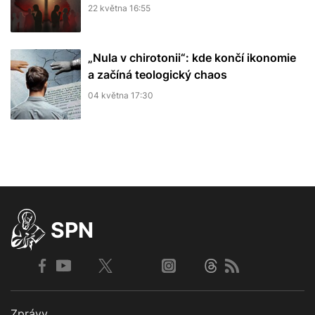
22 května 16:55
„Nula v chirotonii“: kde končí ikonomie
a začíná teologický chaos
04 května 17:30
SPN
Zprávy