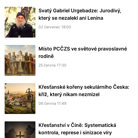
Svatý Gabriel Urgebadze: Jurodivý,
který se nezalekl ani Lenina
02 červenec 18:00
Místo PCČZS ve světové pravoslavné
rodině
25 června 17:30
Křesťanské kořeny sekulárního Česka:
kříž, který nikam nezmizel
06 června 11:49
Křesťanství v Číně: Systematická
kontrola, represe i sinizace víry