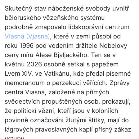
Skutečný stav náboženské svobody uvnitř
běloruského vězeňského systému
podrobně zmapovalo lidskoprávní centrum
Viasna (Vjasna)
, které v zemi působí od
roku 1996 pod vedením držitele Nobelovy
ceny míru Alese Bjaljackého. Ten se v
květnu 2026 osobně setkal s papežem
Lvem XIV. ve Vatikánu, kde předal písemné
memorandum o perzekuci věřících. Zprávy
centra Viasna, založené na přímých
svědectvích propuštěných osob, prokazují,
že politickí vězni, kteří jsou v koloniích
povinně označováni žlutými štítky, mají do
lágrových pravoslavných kaplí přísný zákaz
vstupu.