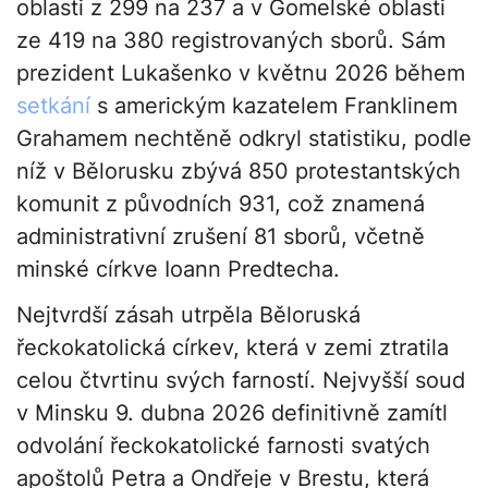
oblasti z 299 na 237 a v Gomelské oblasti
ze 419 na 380 registrovaných sborů. Sám
prezident Lukašenko v květnu 2026 během
setkání
s americkým kazatelem Franklinem
Grahamem nechtěně odkryl statistiku, podle
níž v Bělorusku zbývá 850 protestantských
komunit z původních 931, což znamená
administrativní zrušení 81 sborů, včetně
minské církve Ioann Predtecha.
Nejtvrdší zásah utrpěla Běloruská
řeckokatolická církev, která v zemi ztratila
celou čtvrtinu svých farností. Nejvyšší soud
v Minsku 9. dubna 2026 definitivně zamítl
odvolání řeckokatolické farnosti svatých
apoštolů Petra a Ondřeje v Brestu, která