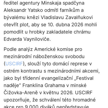
ředitel agentury Minskaja spadčyna
Aleksandr Yatsko odmítl farníkům a
bývalému knězi Vladislavu Zavalňukovi
otevřít plot, aby se 10. dubna 2026 mohli
pomodlit u hrobky zakladatele chrámu
Edvarda Vayniloviče.
Podle analýz Americké komise pro
mezinárodní náboženskou svobodu
(
USCIRF
), slouží tyto domácí represe v
ostrém kontrastu s mezinárodními akcemi,
jako byl třídenní evangelizační „Festival
naděje“ Franklina Grahama v minské
Čižovka-Areně v květnu 2026. USCIRF
upozorňuje, že schválení této hromadné
akce pro 9 000 diváků nepředstavuje