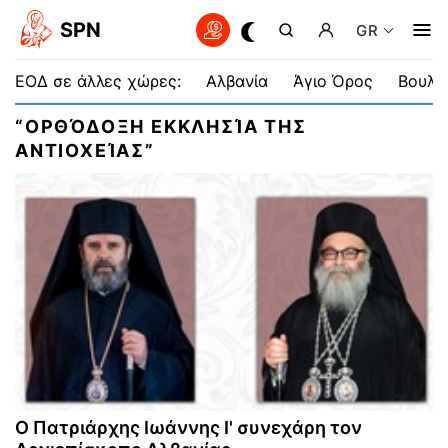
SPN
GR
ΕΟΔ σε άλλες χώρες:
Αλβανία
Άγιο Όρος
Βουλγ
“ΟΡΘΌΔΟΞΗ ΕΚΚΛΗΣΊΑ ΤΗΣ
ΑΝΤΙΟΧΕΊΑΣ”
Ο Πατριάρχης Ιωάννης Ι' συνεχάρη τον