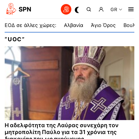
SPN
GR
ΕΟΔ σε άλλες χώρες:
Αλβανία
Άγιο Όρος
Βουλγ
“UOC”
Η αδελφότητα της Λαύρας συνεχάρη τον
μητροπολίτη Παύλο για τα 31 χρόνια της
διακονίας του ως ηγούμενος.