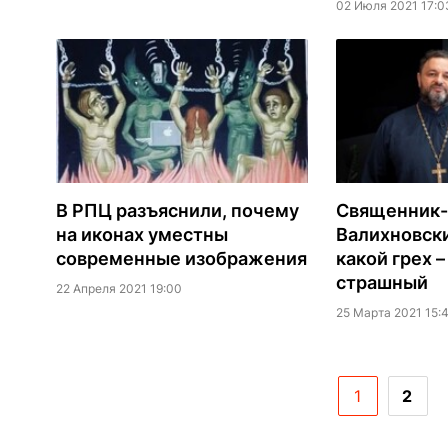
02 Июля 2021 17:0
В РПЦ разъяснили, почему
Священник-
на иконах уместны
Валихновски
современные изображения
какой грех 
страшный
22 Апреля 2021 19:00
25 Марта 2021 15:
1
2