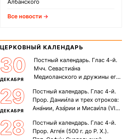
Албанского
Все новости
ЦЕРКОВНЫЙ КАЛЕНДАРЬ
30
Постный календарь. Глас 4-й.
Мчч. Севастиа́на
Медиоланского и дружины его:
ДЕКАБРЯ
Никостра́та казнохранителя,
29
Постный календарь. Глас 4-й.
жены его Зо́и, Касто́рия,
Прор. Дании́ла и трех отроков:
Транквилли́на,...
Ана́нии, Аза́рии и Мисаи́ла (VI–V
ДЕКАБРЯ
вв. до Р. Х.). Прп. Дании́ла исп.
28
Постный календарь. Глас 4-й.
(в схиме Стефа́на)...
Прор. Агге́я (500 г. до Р. Х.).