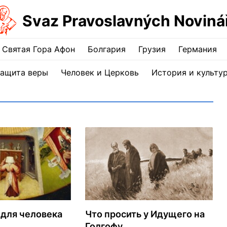
Svaz Pravoslavných Noviná
Святая Гора Афон
Болгария
Грузия
Германия
ащита веры
Человек и Церковь
История и культу
для человека
Что просить у Идущего на
Голгофу