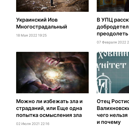
Украинский Иов
В УПЦ расск
Многострадальный
добродете
преодолеть
18 Мая 2022 19:25
07 Февраля 2022 2
Можно ли избежать зла и
Отец Рости
страданий, или Еще одна
Валихновски
попытка осмысления зла
чего нельзя 
и почему
02 Июля 2021 22:16