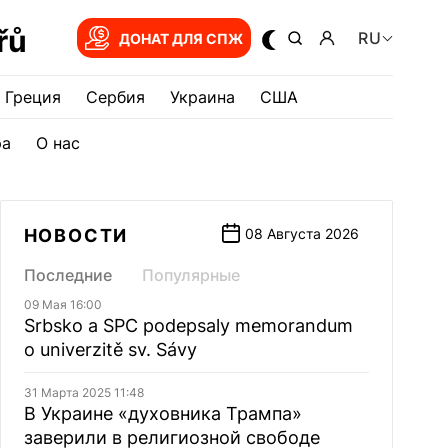
řů
RU
ДОНАТ ДЛЯ СПЖ
Греция
Сербия
Украина
США
ра
О нас
НОВОСТИ
08 Августа 2026
Последние
Популярные
09 Мая 16:00
Srbsko a SPC podepsaly memorandum
o univerzitě sv. Sávy
31 Марта 2025 11:48
В Украине «духовника Трампа»
заверили в религиозной свободе