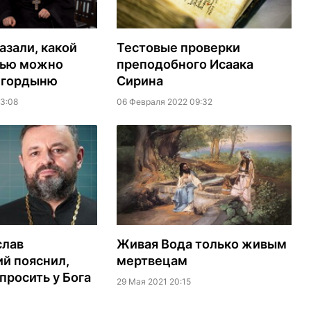
азали, какой
Тестовые проверки
лью можно
преподобного Исаака
 гордыню
Сирина
3:08
06 Февраля 2022 09:32
слав
Живая Вода только живым
й пояснил,
мертвецам
просить у Бога
29 Мая 2021 20:15