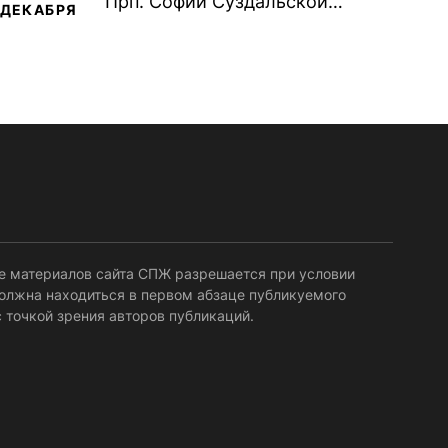
Прп. Софи́и Суздальской
ДЕКАБРЯ
(1542). мч. Мари́на Римского
(III). блж. царицы Феофа́нии...
е материалов сайта СПЖ разрешается при условии
должна находиться в первом абзаце публикуемого
 точкой зрения авторов публикаций.