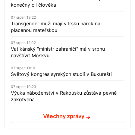
konečný cíl člověka
07 srpen 13:22
Transgender muži mají v Irsku nárok na
placenou mateřskou
07 srpen 12:02
Vatikánský "ministr zahraničí" má v srpnu
navštívit Moskvu
07 srpen 11:10
Světový kongres syrských studií v Bukurešti
07 srpen 10:23
Výuka náboženství v Rakousku zůstává pevně
zakotvena
Všechny zprávy