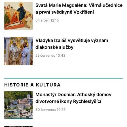
Svatá Marie Magdaléna: Věrná učednice
a první svědkyně Vzkříšení
04 srpen 12:15
Vladyka Izaiáš vysvětluje význam
diakonské služby
29 červenec 10:43
HISTORIE A KULTURA
Monastýr Dochiar: Athoský domov
divotvorné ikony Rychleslyšící
30 červenec 10:55