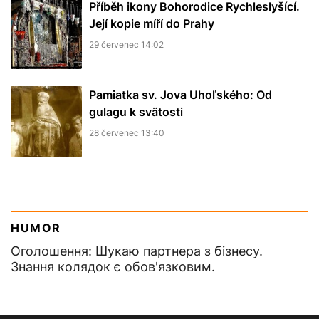
Příběh ikony Bohorodice Rychleslyšící.
Její kopie míří do Prahy
29 červenec 14:02
Pamiatka sv. Jova Uhoľského: Od
gulagu k svätosti
28 červenec 13:40
HUMOR
Оголошення: Шукаю партнера з бізнесу.
Знання колядок є обов'язковим.