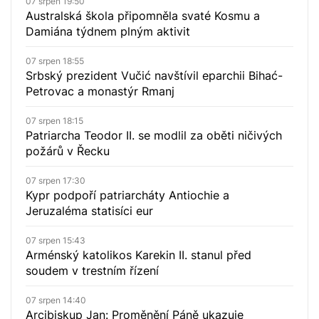
07 srpen 19:50
Australská škola připomněla svaté Kosmu a
Damiána týdnem plným aktivit
07 srpen 18:55
Srbský prezident Vučić navštívil eparchii Bihać-
Petrovac a monastýr Rmanj
07 srpen 18:15
Patriarcha Teodor II. se modlil za oběti ničivých
požárů v Řecku
07 srpen 17:30
Kypr podpoří patriarcháty Antiochie a
Jeruzaléma statisíci eur
07 srpen 15:43
Arménský katolikos Karekin II. stanul před
soudem v trestním řízení
07 srpen 14:40
Arcibiskup Jan: Proměnění Páně ukazuje