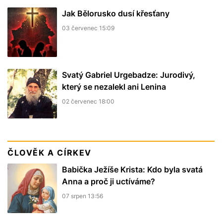
Jak Bělorusko dusí křesťany
03 červenec 15:09
Svatý Gabriel Urgebadze: Jurodivý,
který se nezalekl ani Lenina
02 červenec 18:00
ČLOVĚK A CÍRKEV
Babička Ježíše Krista: Kdo byla svatá
Anna a proč ji uctíváme?
07 srpen 13:56