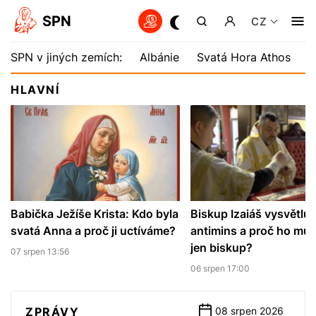
SPN
CZ
SPN v jiných zemích:
Albánie
Svatá Hora Athos
B
HLAVNÍ
Babička Ježíše Krista: Kdo byla
Biskup Izaiáš vysvětluj
svatá Anna a proč ji uctíváme?
antimins a proč ho můž
jen biskup?
07 srpen 13:56
06 srpen 17:00
ZPRÁVY
08 srpen 2026