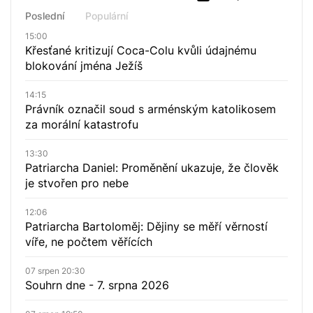
Poslední
Populární
15:00
Křesťané kritizují Coca-Colu kvůli údajnému
blokování jména Ježíš
14:15
Právník označil soud s arménským katolikosem
za morální katastrofu
13:30
Patriarcha Daniel: Proměnění ukazuje, že člověk
je stvořen pro nebe
12:06
Patriarcha Bartoloměj: Dějiny se měří věrností
víře, ne počtem věřících
07 srpen 20:30
Souhrn dne - 7. srpna 2026