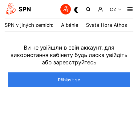
SPN
CZ
SPN v jiných zemích:
Albánie
Svatá Hora Athos
B
Ви не увійшли в свій аккаунт, для
використання кабінету будь ласка увійдіть
або зареєструйтесь
Přihlásit se