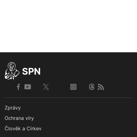
SPN
Zprávy
Ochrana víry
Člověk a Církev