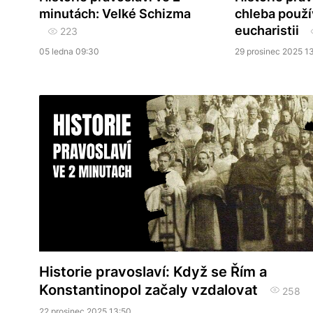
minutách: Velké Schizma
chleba použí
eucharistii
223
05 ledna 09:30
29 prosinec 2025 1
Historie pravoslaví: Když se Řím a
Konstantinopol začaly vzdalovat
258
22 prosinec 2025 13:50