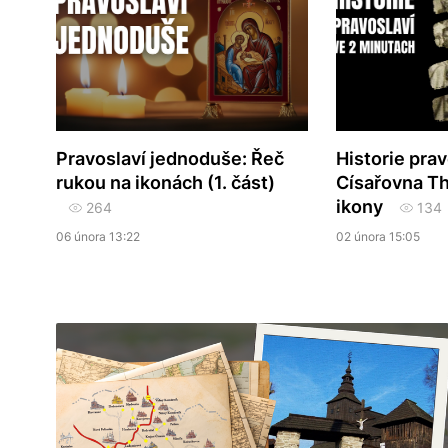
Pravoslaví jednoduše: Řeč
Historie prav
rukou na ikonách (1. část)
Císařovna Th
ikony
264
134
06 února 13:22
02 února 15:05