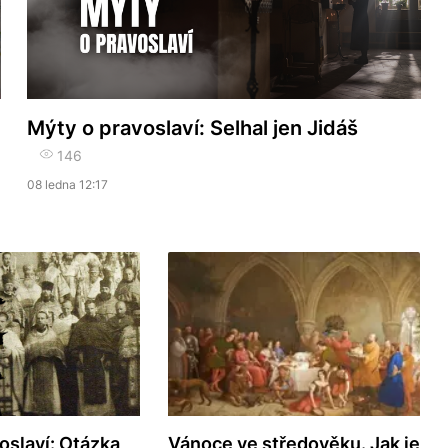
Mýty o pravoslaví: Selhal jen Jidáš
146
08 ledna 12:17
oslaví: Otázka
Vánoce ve středověku. Jak je