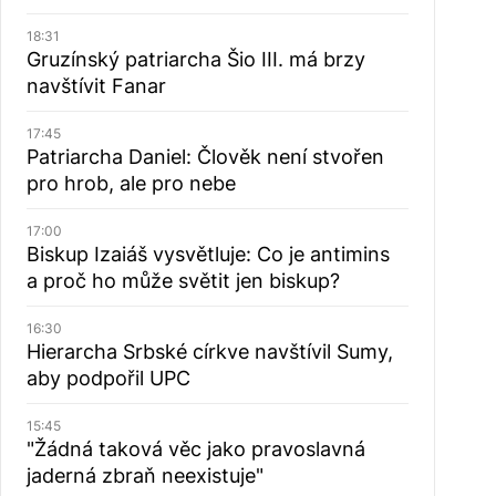
18:31
Gruzínský patriarcha Šio III. má brzy
navštívit Fanar
17:45
Patriarcha Daniel: Člověk není stvořen
pro hrob, ale pro nebe
17:00
Biskup Izaiáš vysvětluje: Co je antimins
a proč ho může světit jen biskup?
16:30
Hierarcha Srbské církve navštívil Sumy,
aby podpořil UPC
15:45
"Žádná taková věc jako pravoslavná
jaderná zbraň neexistuje"