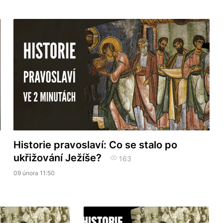
Historie pravoslaví: Co se stalo po
ukřižování Ježíše?
163
09 února 11:50