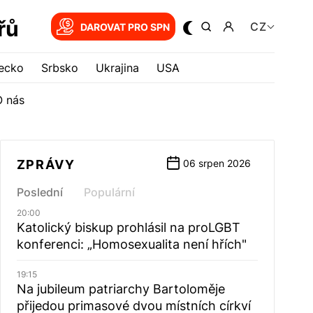
řů
CZ
DAROVAT PRO SPN
ecko
Srbsko
Ukrajina
USA
O nás
ZPRÁVY
06 srpen 2026
Poslední
Populární
20:00
Katolický biskup prohlásil na proLGBT
konferenci: „Homosexualita není hřích"
19:15
Na jubileum patriarchy Bartoloměje
přijedou primasové dvou místních církví