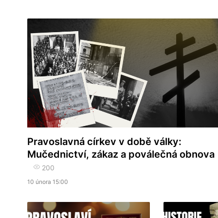
Pravoslavná církev v době války:
Mučednictví, zákaz a poválečná obnova
200
10 února 15:00