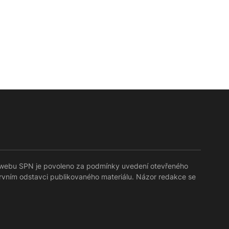
lů webu SPN je povoleno za podmínky uvedení otevřeného
prvním odstavci publikovaného materiálu. Názor redakce se