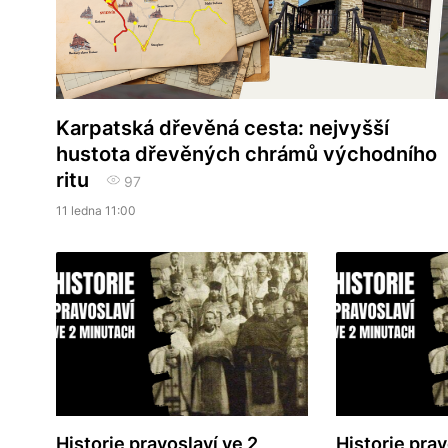
Karpatská dřevěná cesta: nejvyšší
hustota dřevěných chrámů východního
ritu
97
11 ledna 11:00
Historie pravoslaví ve 2
Historie prav