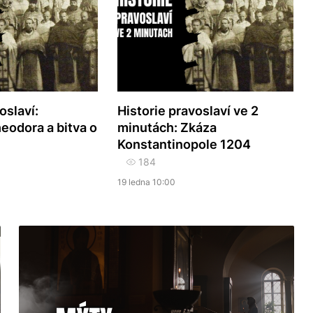
oslaví:
Historie pravoslaví ve 2
eodora a bitva o
minutách: Zkáza
Konstantinopole 1204
184
19 ledna 10:00