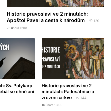
Historie pravoslaví ve 2 minutách:
Apoštol Pavel a cesta k národům
129
23 února 12:18
h: Sv. Polykarp
Historie pravoslaví ve 2
ebál se ohně ani
minutách: Padesátnice a
zrození církve
144
16 února 13:00