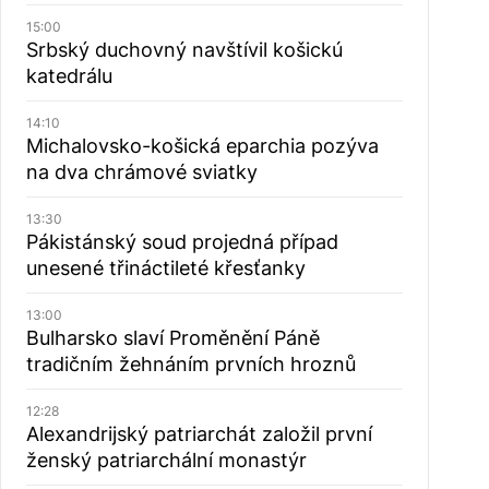
15:00
Srbský duchovný navštívil košickú
katedrálu
14:10
Michalovsko-košická eparchia pozýva
na dva chrámové sviatky
13:30
Pákistánský soud projedná případ
unesené třináctileté křesťanky
13:00
Bulharsko slaví Proměnění Páně
tradičním žehnáním prvních hroznů
12:28
Alexandrijský patriarchát založil první
ženský patriarchální monastýr