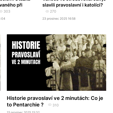
vaného při
slavili pravoslavní i katolíci?
303
270
3:04
23 prosinec 2025 16:58
Historie pravoslaví ve 2 minutách: Co je
to Pentarchie ?
310
15 prosinec 2025 15:32