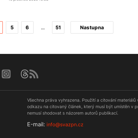
5
6
...
51
Nastupna
Všechna práva vyhrazena. Použití a citování materiá
odkazu na citovaný článek, který musí být umístěn v 
nemusí shodovat s názorem autorů publikací.
Е-mail:
info@svazpn.cz