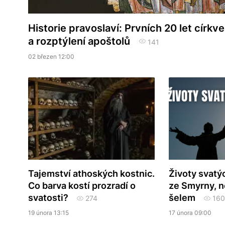
Historie pravoslaví: Prvních 20 let církve
a rozptýlení apoštolů
141
02 březen 12:00
Tajemství athoských kostnic.
Životy svatýc
Co barva kostí prozradí o
ze Smyrny, n
svatosti?
šelem
274
160
19 února 13:15
17 února 09:00