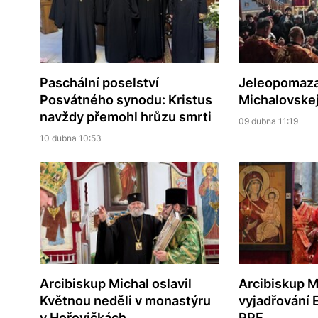
Paschální poselství
Jeleopomaza
Posvátného synodu: Kristus
Michalovskej
navždy přemohl hrůzu smrti
09 dubna 11:19
10 dubna 10:53
Arcibiskup Michal oslavil
Arcibiskup Mi
Květnou neděli v monastýru
vyjadřování E
v Hořovičkách
PPE