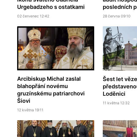
Urgebadzeho s ostatkami
posledních p
02 červenec 12:42
28 června 09:10
Arcibiskup Michal zaslal
Šest let věz
blahopřání novému
představeno
gruzínskému patriarchovi
Loděnici
Šiovi
11 května 12:32
12 května 19:11