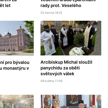
rady prot. Veselého
ět let
02 června 18:25
Arcibiskup Michal sloužil
ení pro bývalou
panychidu za oběti
u monastýru v
světových válek
08 května 17:06