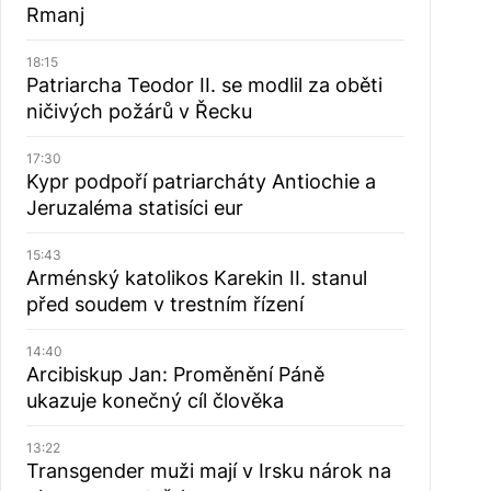
Rmanj
18:15
Patriarcha Teodor II. se modlil za oběti
ničivých požárů v Řecku
17:30
Kypr podpoří patriarcháty Antiochie a
Jeruzaléma statisíci eur
15:43
Arménský katolikos Karekin II. stanul
před soudem v trestním řízení
14:40
Arcibiskup Jan: Proměnění Páně
ukazuje konečný cíl člověka
13:22
Transgender muži mají v Irsku nárok na