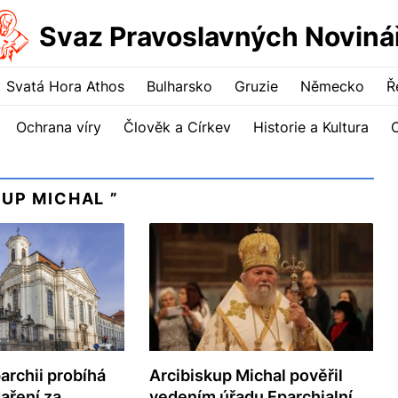
Svaz Pravoslavných Noviná
Svatá Hora Athos
Bulharsko
Gruzie
Německo
Ř
Ochrana víry
Člověk a Církev
Historie a Kultura
UP MICHAL ”
Arcibiskup Michal pověřil
archii probíhá
vedením úřadu Eparchialní
aření za