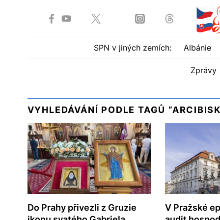
SPN v jiných zemích:
Albánie
Zprávy
VYHLEDÁVÁNÍ PODLE TAGŮ “ARCIBISK
Do Prahy přivezli z Gruzie
V Pražské ep
ikonu svatého Gabriela
audit hospod