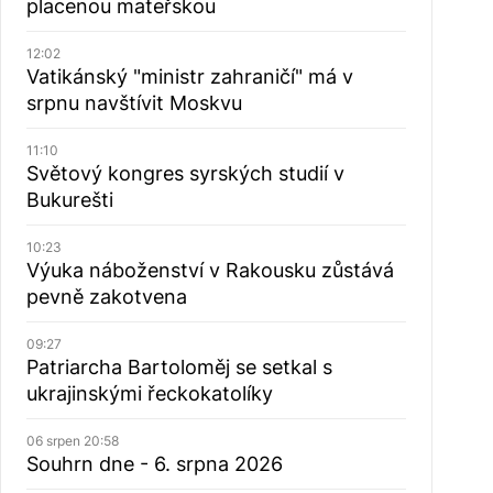
placenou mateřskou
12:02
Vatikánský "ministr zahraničí" má v
srpnu navštívit Moskvu
11:10
Světový kongres syrských studií v
Bukurešti
10:23
Výuka náboženství v Rakousku zůstává
pevně zakotvena
09:27
Patriarcha Bartoloměj se setkal s
ukrajinskými řeckokatolíky
06 srpen 20:58
Souhrn dne - 6. srpna 2026