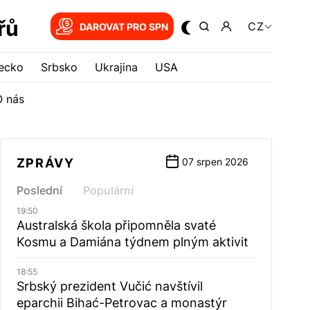
řů
CZ
DAROVAT PRO SPN
ecko
Srbsko
Ukrajina
USA
O nás
ZPRÁVY
07 srpen 2026
Poslední
Populární
19:50
Australská škola připomněla svaté
Kosmu a Damiána týdnem plným aktivit
18:55
Srbský prezident Vučić navštívil
eparchii Bihać-Petrovac a monastýr