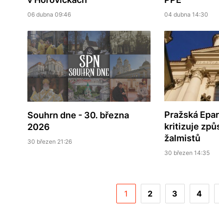
06 dubna 09:46
04 dubna 14:30
Pražská Epar
Souhrn dne - 30. března
kritizuje zp
2026
žalmistů
30 březen 21:26
30 březen 14:35
1
2
3
4