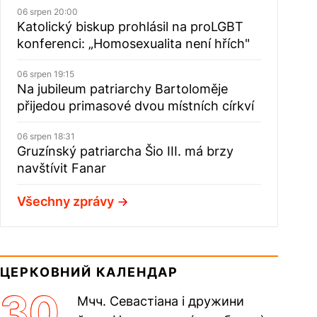
06 srpen 20:00
Katolický biskup prohlásil na proLGBT
konferenci: „Homosexualita není hřích"
06 srpen 19:15
Na jubileum patriarchy Bartoloměje
přijedou primasové dvou místních církví
06 srpen 18:31
Gruzínský patriarcha Šio III. má brzy
navštívit Fanar
Všechny zprávy
ЦЕРКОВНИЙ КАЛЕНДАР
30
Мчч. Севастіана і дружини