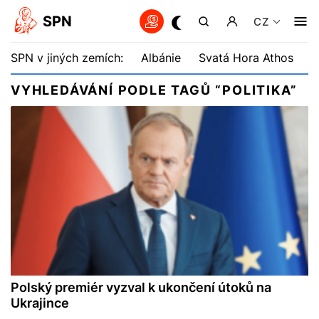
SPN
CZ
SPN v jiných zemích:
Albánie
Svatá Hora Athos
B
VYHLEDÁVÁNÍ PODLE TAGŮ “POLITIKA”
Polský premiér vyzval k ukončení útoků na
Ukrajince