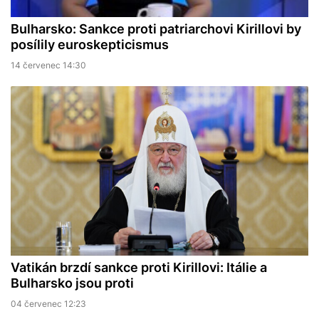
Bulharsko: Sankce proti patriarchovi Kirillovi by
posílily euroskepticismus
14 červenec 14:30
Vatikán brzdí sankce proti Kirillovi: Itálie a
Bulharsko jsou proti
04 červenec 12:23