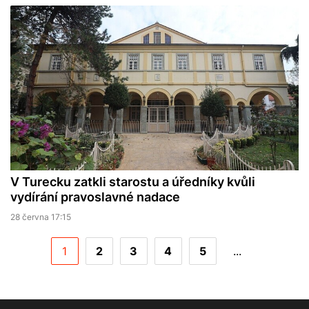
V Turecku zatkli starostu a úředníky kvůli
vydírání pravoslavné nadace
28 června 17:15
1
2
3
4
5
...