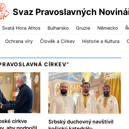
Svaz Pravoslavných Noviná
Svatá Hora Athos
Bulharsko
Gruzie
Německo
Ř
Ochrana víry
Člověk a Církev
Historie a Kultura
PRAVOSLAVNÁ CÍRKEV”
bské církve
Srbský duchovný navštívil
y, aby podpořil
košickú katedrálu