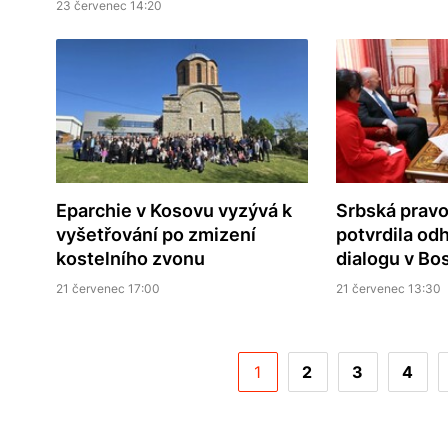
23 červenec 14:20
Eparchie v Kosovu vyzývá k
Srbská pravo
vyšetřování po zmizení
potvrdila odh
kostelního zvonu
dialogu v Bo
21 červenec 17:00
21 červenec 13:30
1
2
3
4