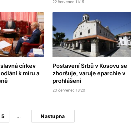
22 červenec 11:15
slavná církev
Postavení Srbů v Kosovu se
odlání k míru a
zhoršuje, varuje eparchie v
sně
prohlášení
20 červenec 18:20
5
...
Nastupna