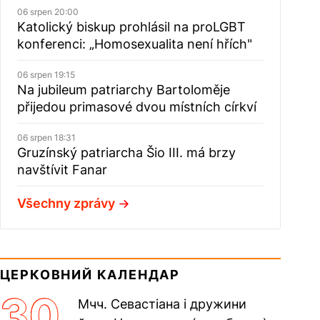
06 srpen 20:00
Katolický biskup prohlásil na proLGBT
konferenci: „Homosexualita není hřích"
06 srpen 19:15
Na jubileum patriarchy Bartoloměje
přijedou primasové dvou místních církví
06 srpen 18:31
Gruzínský patriarcha Šio III. má brzy
navštívit Fanar
Všechny zprávy
ЦЕРКОВНИЙ КАЛЕНДАР
30
Мчч. Севастіана і дружини