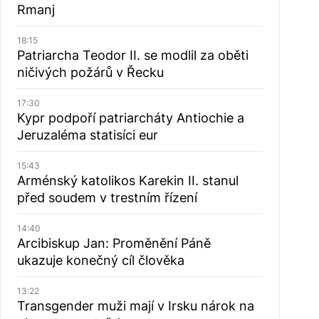
Rmanj
18:15
Patriarcha Teodor II. se modlil za oběti
ničivých požárů v Řecku
17:30
Kypr podpoří patriarcháty Antiochie a
Jeruzaléma statisíci eur
15:43
Arménský katolikos Karekin II. stanul
před soudem v trestním řízení
14:40
Arcibiskup Jan: Proměnění Páně
ukazuje konečný cíl člověka
13:22
Transgender muži mají v Irsku nárok na