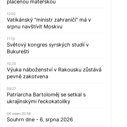
placenou mateřskou
12:02
Vatikánský "ministr zahraničí" má v
srpnu navštívit Moskvu
11:10
Světový kongres syrských studií v
Bukurešti
10:23
Výuka náboženství v Rakousku zůstává
pevně zakotvena
09:27
Patriarcha Bartoloměj se setkal s
ukrajinskými řeckokatolíky
06 srpen 20:58
Souhrn dne - 6. srpna 2026