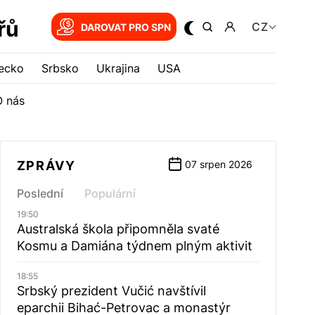
řů
CZ
DAROVAT PRO SPN
ecko
Srbsko
Ukrajina
USA
O nás
ZPRÁVY
07 srpen 2026
Poslední
Populární
19:50
Australská škola připomněla svaté
Kosmu a Damiána týdnem plným aktivit
18:55
Srbský prezident Vučić navštívil
eparchii Bihać-Petrovac a monastýr