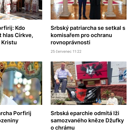
rfirij: Kdo
Srbský patriarcha se setkal s
 hlas Církve,
komisařem pro ochranu
 Kristu
rovnoprávnosti
25 červenec 11:22
rcha Porfirij
Srbská eparchie odmítá lži
rozeniny
samozvaného kněze Džufky
o chrámu