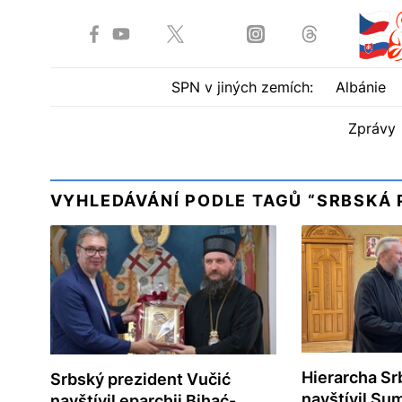
SPN v jiných zemích:
Albánie
Zprávy
VYHLEDÁVÁNÍ PODLE TAGŮ “SRBSKÁ 
Hierarcha Sr
Srbský prezident Vučić
navštívil Sum
navštívil eparchii Bihać-