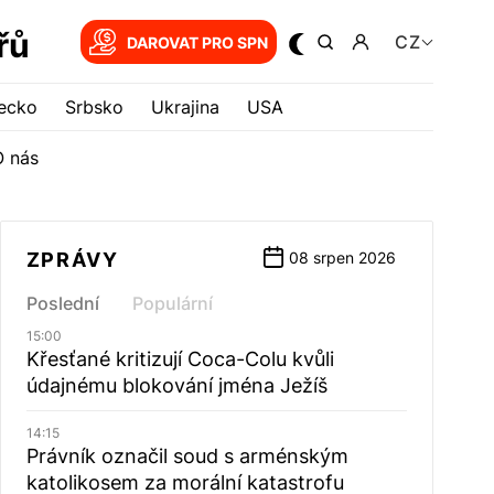
řů
CZ
DAROVAT PRO SPN
ecko
Srbsko
Ukrajina
USA
O nás
ZPRÁVY
08 srpen 2026
Poslední
Populární
15:00
Křesťané kritizují Coca-Colu kvůli
údajnému blokování jména Ježíš
14:15
Právník označil soud s arménským
katolikosem za morální katastrofu