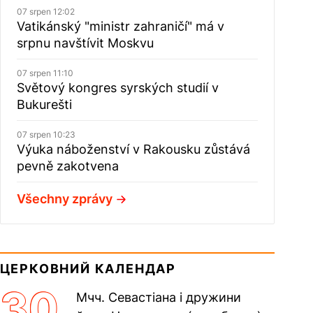
07 srpen 12:02
Vatikánský "ministr zahraničí" má v
srpnu navštívit Moskvu
07 srpen 11:10
Světový kongres syrských studií v
Bukurešti
07 srpen 10:23
Výuka náboženství v Rakousku zůstává
pevně zakotvena
Všechny zprávy
ЦЕРКОВНИЙ КАЛЕНДАР
30
Мчч. Севастіана і дружини