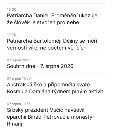
13:30
Patriarcha Daniel: Proměnění ukazuje,
že člověk je stvořen pro nebe
12:06
Patriarcha Bartoloměj: Dějiny se měří
věrností víře, ne počtem věřících
07 srpen 20:30
Souhrn dne - 7. srpna 2026
07 srpen 19:50
Australská škola připomněla svaté
Kosmu a Damiána týdnem plným aktivit
07 srpen 18:55
Srbský prezident Vučić navštívil
eparchii Bihać-Petrovac a monastýr
Rmanj