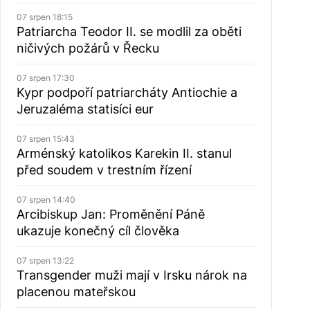
07 srpen 18:15
Patriarcha Teodor II. se modlil za oběti
ničivých požárů v Řecku
07 srpen 17:30
Kypr podpoří patriarcháty Antiochie a
Jeruzaléma statisíci eur
07 srpen 15:43
Arménský katolikos Karekin II. stanul
před soudem v trestním řízení
07 srpen 14:40
Arcibiskup Jan: Proměnění Páně
ukazuje konečný cíl člověka
07 srpen 13:22
Transgender muži mají v Irsku nárok na
placenou mateřskou