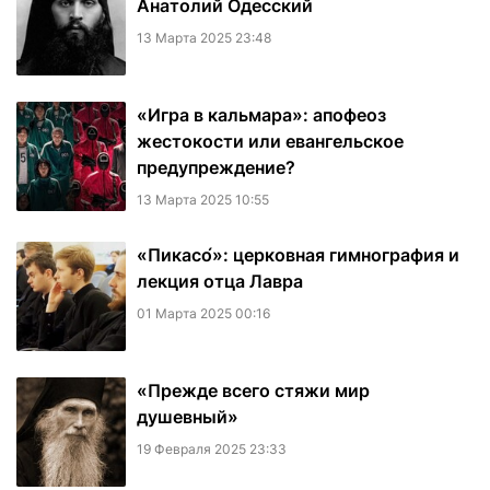
Анатолий Одесский
13 Марта 2025 23:48
«Игра в кальмара»: апофеоз
жестокости или евангельское
предупреждение?
13 Марта 2025 10:55
«Пикасо́»: церковная гимнография и
лекция отца Лавра
01 Марта 2025 00:16
«Прежде всего стяжи мир
душевный»
19 Февраля 2025 23:33