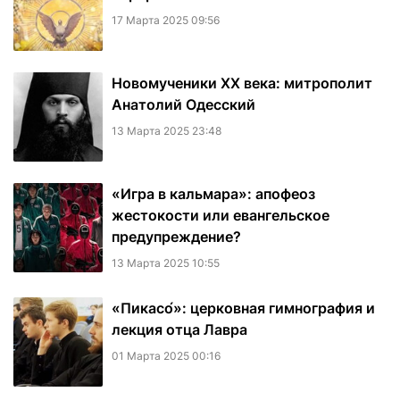
17 Марта 2025 09:56
Новомученики XX века: митрополит
Анатолий Одесский
13 Марта 2025 23:48
«Игра в кальмара»: апофеоз
жестокости или евангельское
предупреждение?
13 Марта 2025 10:55
«Пикасо́»: церковная гимнография и
лекция отца Лавра
01 Марта 2025 00:16