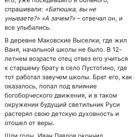
его, уже поседевшего и больного,
спрашивали:
«Батюшка, вы не
унываете?» «А зачем?»
– отвечал он, и
все улыбались.
В деревне Маковские Выселки, где жил
Ваня, начальной школы не было. В 12-
летнем возрасте отец отвез его учиться
к старшему брату в село Пустотино, где
тот работал завучем школы. Брат его, как
оказалось, попал под влияние
богоборческого движения, и в таком
окружении будущий светильник Руси
растерял свою детскую духовность и
отошел от веры.
Шли годы. Иван Павлов окончил