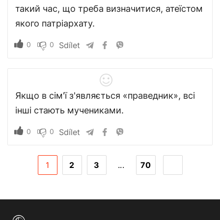
такий час, що треба визначитися, атеїстом
якого патріархату.
0
0
Sdílet
Якщо в сім'ї з'являється «праведник», всі
інші стають мучениками.
0
0
Sdílet
1
2
3
...
70