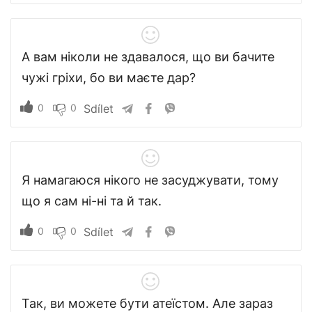
А вам ніколи не здавалося, що ви бачите
чужі гріхи, бо ви маєте дар?
0
0
Sdílet
Я намагаюся нікого не засуджувати, тому
що я сам ні-ні та й так.
0
0
Sdílet
Так, ви можете бути атеїстом. Але зараз