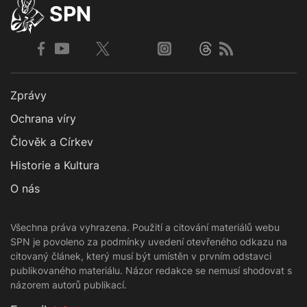
SPN
Zprávy
Ochrana víry
Člověk a Církev
Historie a Kultura
O nás
Všechna práva vyhrazena. Použití a citování materiálů webu
SPN je povoleno za podmínky uvedení otevřeného odkazu na
citovaný článek, který musí být umístěn v prvním odstavci
publikovaného materiálu. Názor redakce se nemusí shodovat s
názorem autorů publikací.