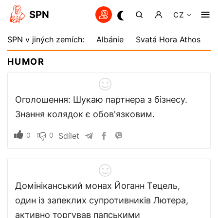
SPN
CZ
SPN v jiných zemích:
Albánie
Svatá Hora Athos
B
HUMOR
Оголошення: Шукаю партнера з бізнесу.
Знання колядок є обов'язковим.
0
0
Sdílet
Домініканський монах Йоганн Тецель,
один із запеклих супротивників Лютера,
активно торгував папськими