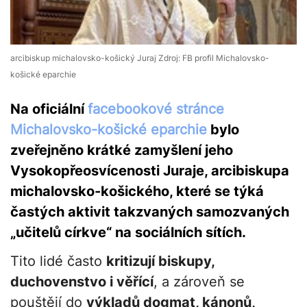
arcibiskup michalovsko-košický Juraj Zdroj: FB profil Michalovsko-
košické eparchie
Na oficiální
facebookové stránce
Michalovsko-košické eparchie
bylo
zveřejněno krátké zamyšlení jeho
Vysokopřeosvícenosti Juraje, arcibiskupa
michalovsko-košického, které se týká
častých aktivit takzvaných samozvaných
„učitelů církve“ na sociálních sítích.
Tito lidé často
kritizují biskupy,
duchovenstvo i věřící
, a zároveň se
pouštějí do
výkladů dogmat, kánonů,