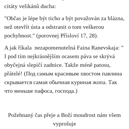
citáty velikánů ducha:
"Občas je lépe být ticho a být považován za blázna,
než otevřít ústa a odstranit o tom veškerou
pochybnost." (porovnej Přísloví 17, 28).
A jak říkala nezapomenutelná Faina Ranevskaja: "
I pod tím nejkrásnějším ocasem páva se skrývá
obyčejná slepičí zadnice. Takže méně patosu,
přátelé! (Под самым красивым хвостом павлина
скрывается самая обычная куриная жопа. Так
что меньше пафоса, господа.)
Požehnaný čas přeje a Boží moudrost nám všem
vyprošuje