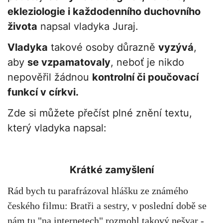
ekleziologie i každodenního duchovního
života
napsal vladyka Juraj.
Vladyka
takové osoby důrazně
vyzývá
,
aby
se vzpamatovaly
, neboť je nikdo
nepověřil žádnou
kontrolní či poučovací
funkcí v církvi.
Zde si můžete přečíst plné znění textu,
který vladyka napsal:
Krátké zamyšlení
Rád bych tu parafrázoval hlášku ze známého
českého filmu: Bratři a sestry, v poslední době se
nám tu "na internetech" rozmohl takový nešvar -