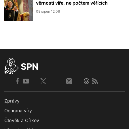
věrností víře, ne počtem věřících
08 srpen 12:06
SPN
Zprávy
Ochrana víry
Člověk a Církev