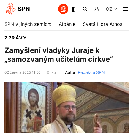
SPN
CZ
SPN v jiných zemích:
Albánie
Svatá Hora Athos
B
ZPRÁVY
Zamyšlení vladyky Juraje k
„samozvaným učitelům církve“
Autor:
Redakce SPN
75
02 června 2025 11:50