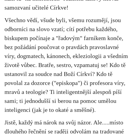
samozvaní učitelé Církve!
Všechno vědí, všude byli, všemu rozumějí, jsou
odborníci na slovo vzatí; cítí potřebu každého,
biskupem počínaje a "řadovým" farníkem konče,
bez požádání poučovat o pravdách pravoslavné
víry, dogmatech, kánonech, ekleziologii a všedním
životě vůbec. Bratře, sestro, vzpamatuj se! Kdo tě
ustanovil za soudce nad Boží Církví? Kdo tě
povolal za dozorce ("episkopa") či profesora víry,
mravů a teologie? Ti inteligentnější alespoň píší
sami; ti jednodušší si berou na pomoc umělou
inteligenci (jak je to okaté a směšné).
Jistě, každý má nárok na svůj názor. Ale.....místo
dlouhého řečnění se raději odvolám na tradované