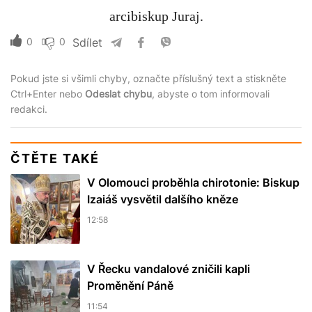
arcibiskup Juraj.
0
0
Sdílet
Pokud jste si všimli chyby, označte příslušný text a stiskněte
Ctrl+Enter nebo
Odeslat chybu
, abyste o tom informovali
redakci.
ČTĚTE TAKÉ
V Olomouci proběhla chirotonie: Biskup
Izaiáš vysvětil dalšího kněze
12:58
V Řecku vandalové zničili kapli
Proměnění Páně
11:54