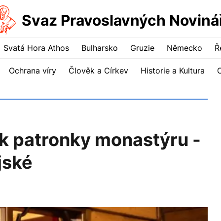
Svaz Pravoslavných Noviná
Svatá Hora Athos
Bulharsko
Gruzie
Německo
Ř
Ochrana víry
Člověk a Církev
Historie a Kultura
ek patronky monastýru -
jské