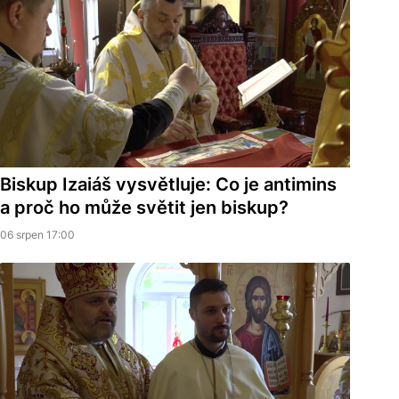
Biskup Izaiáš vysvětluje: Co je antimins
a proč ho může světit jen biskup?
06 srpen 17:00