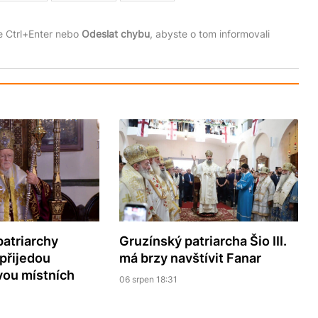
te Ctrl+Enter nebo
Odeslat chybu
, abyste o tom informovali
patriarchy
Gruzínský patriarcha Šio III.
přijedou
má brzy navštívit Fanar
vou místních
06 srpen 18:31