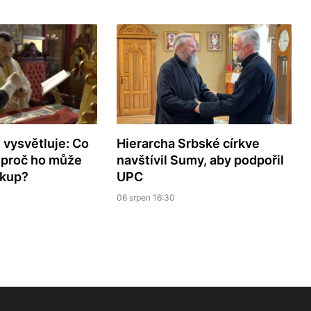
 vysvětluje: Co
Hierarcha Srbské církve
a proč ho může
navštívil Sumy, aby podpořil
skup?
UPC
06 srpen 16:30