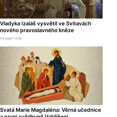
Vladyka Izaiáš vysvětil ve Svitavách
nového pravoslavného kněze
04 srpen 12:55
Svatá Marie Magdaléna: Věrná učednice
a první svědkyně Vzkříšení