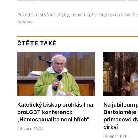
Pokud jste si všimli chyby, označte příslušný text a stiskně
redakci.
ČTĚTE TAKÉ
Katolický biskup prohlásil na
Na jubileum 
proLGBT konferenci:
Bartoloměje 
„Homosexualita není hřích"
primasové d
církví
06 srpen 20:00
06 srpen 19:15