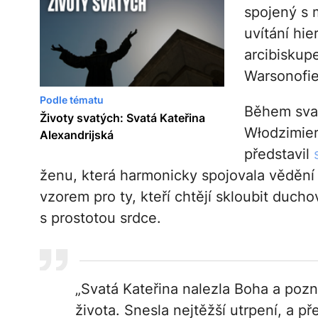
spojený s 
uvítání hi
arcibiskup
Warsonofi
Podle tématu
Během svat
Životy svatých: Svatá Kateřina
Włodzimier
Alexandrijská
představil
ženu, která harmonicky spojovala vědění 
vzorem pro ty, kteří chtějí skloubit duchov
s prostotou srdce.
„Svatá Kateřina nalezla Boha a pozna
života. Snesla nejtěžší utrpení, a p