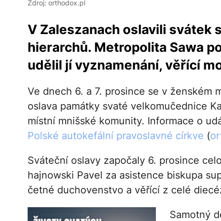
Zdroj: orthodox.pl
V Zaleszanach oslavili svátek s
hierarchů. Metropolita Sawa p
udělil jí vyznamenání, věřící mo
Ve dnech 6. a 7. prosince se v ženském 
oslava památky svaté velkomučednice Kat
místní mnišské komunity. Informace o udál
Polské autokefální pravoslavné církve
(
or
Sváteční oslavy započaly 6. prosince ce
hajnowski Pavel za asistence biskupa su
četné duchovenstvo a věřící z celé diecé
Samotný de