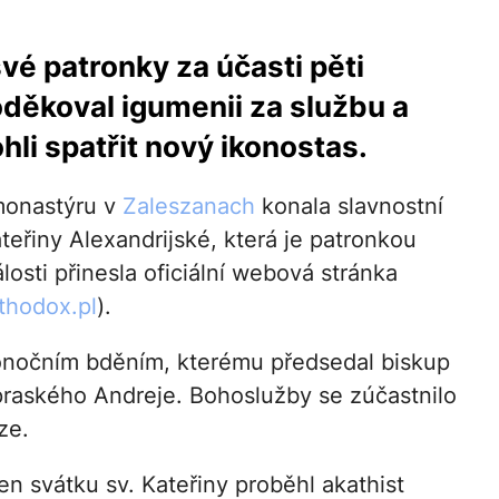
vé patronky za účasti pěti
oděkoval igumenii za službu a
hli spatřit nový ikonostas.
monastýru v
Zaleszanach
konala slavnostní
eřiny Alexandrijské, která je patronkou
osti přinesla oficiální webová stránka
thodox.pl
).
lonočním bděním, kterému předsedal biskup
praského Andreje. Bohoslužby se zúčastnilo
ze.
n svátku sv. Kateřiny proběhl akathist