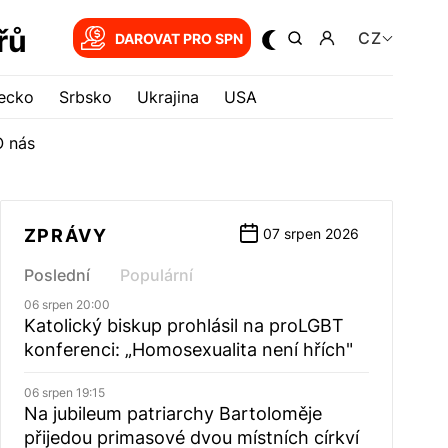
řů
CZ
DAROVAT PRO SPN
ecko
Srbsko
Ukrajina
USA
O nás
ZPRÁVY
07 srpen 2026
Poslední
Populární
06 srpen 20:00
Katolický biskup prohlásil na proLGBT
konferenci: „Homosexualita není hřích"
06 srpen 19:15
Na jubileum patriarchy Bartoloměje
přijedou primasové dvou místních církví