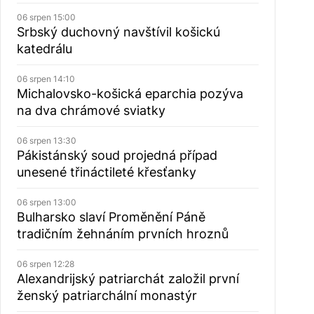
06 srpen 15:00
Srbský duchovný navštívil košickú
katedrálu
06 srpen 14:10
Michalovsko-košická eparchia pozýva
na dva chrámové sviatky
06 srpen 13:30
Pákistánský soud projedná případ
unesené třináctileté křesťanky
06 srpen 13:00
Bulharsko slaví Proměnění Páně
tradičním žehnáním prvních hroznů
06 srpen 12:28
Alexandrijský patriarchát založil první
ženský patriarchální monastýr