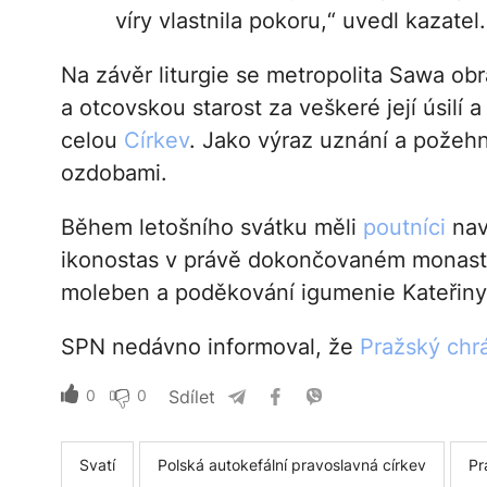
víry vlastnila pokoru,“ uvedl kazatel.
Na závěr liturgie se metropolita Sawa obrá
a otcovskou starost za veškeré její úsilí
celou
Církev
. Jako výraz uznání a požehn
ozdobami.
Během letošního svátku měli
poutníci
nav
ikonostas v právě dokončovaném monast
moleben a poděkování igumenie Kateřiny
SPN nedávno informoval, že
Pražský chrá
0
0
Sdílet
Svatí
Polská autokefální pravoslavná církev
Pr