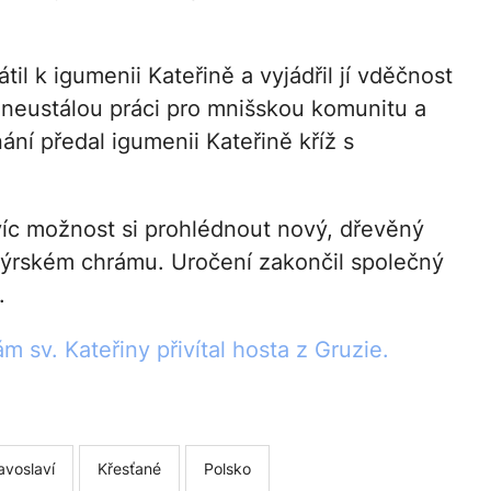
til k igumenii Kateřině a vyjádřil jí vděčnost
 a neustálou práci pro mnišskou komunitu a
ání předal igumenii Kateřině kříž s
íc možnost si prohlédnout nový, dřevěný
ýrském chrámu. Uročení zakončil společný
.
m sv. Kateřiny přivítal hosta z Gruzie.
avoslaví
Křesťané
Polsko