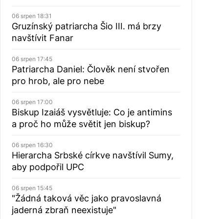
06 srpen 18:31
Gruzínský patriarcha Šio III. má brzy
navštívit Fanar
06 srpen 17:45
Patriarcha Daniel: Člověk není stvořen
pro hrob, ale pro nebe
06 srpen 17:00
Biskup Izaiáš vysvětluje: Co je antimins
a proč ho může světit jen biskup?
06 srpen 16:30
Hierarcha Srbské církve navštívil Sumy,
aby podpořil UPC
06 srpen 15:45
"Žádná taková věc jako pravoslavná
jaderná zbraň neexistuje"