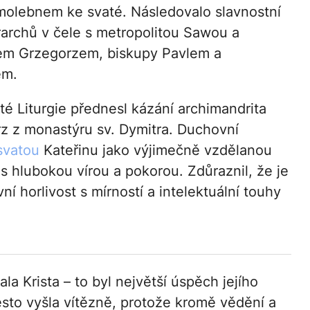
molebnem ke svaté. Následovalo slavnostní
erarchů v čele s metropolitou Sawou a
em Grzegorzem, biskupy Pavlem a
em.
é Liturgie přednesl kázání archimandrita
z z monastýru sv. Dymitra. Duchovní
svatou
Kateřinu jako výjimečně vzdělanou
s hlubokou vírou a pokorou. Zdůraznil, že je
ní horlivost s mírností a intelektuální touhy
la Krista – to byl největší úspěch jejího
řesto vyšla vítězně, protože kromě vědění a