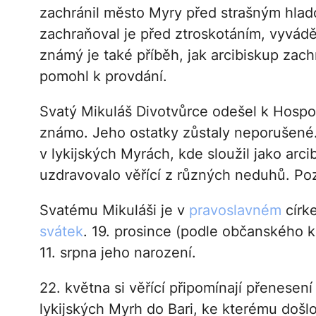
zachránil město Myry před strašným hlad
zachraňoval je před ztroskotáním, vyvád
známý je také příběh, jak arcibiskup zachr
pomohl k provdání.
Svatý Mikuláš Divotvůrce odešel k Hospo
známo. Jeho ostatky zůstaly neporušené
v lykijských Myrách, kde sloužil jako arci
uzdravovalo věřící z různých neduhů. Pozd
Svatému Mikuláši je v
pravoslavném
círk
svátek
. 19. prosince (podle občanského 
11. srpna jeho narození.
22. května si věřící připomínají přenesen
lykijských Myrh do Bari, ke kterému došlo