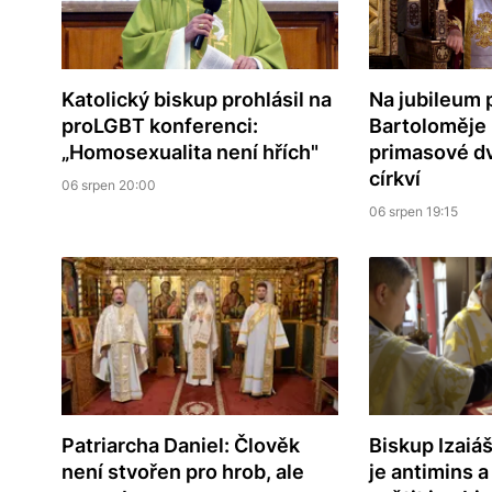
Katolický biskup prohlásil na
Na jubileum 
proLGBT konferenci:
Bartoloměje 
„Homosexualita není hřích"
primasové d
církví
06 srpen 20:00
06 srpen 19:15
Patriarcha Daniel: Člověk
Biskup Izaiáš
není stvořen pro hrob, ale
je antimins 