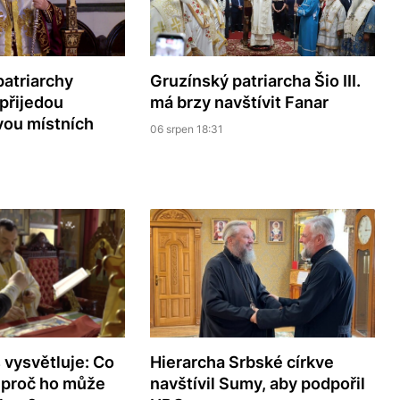
patriarchy
Gruzínský patriarcha Šio III.
přijedou
má brzy navštívit Fanar
vou místních
06 srpen 18:31
 vysvětluje: Co
Hierarcha Srbské církve
a proč ho může
navštívil Sumy, aby podpořil