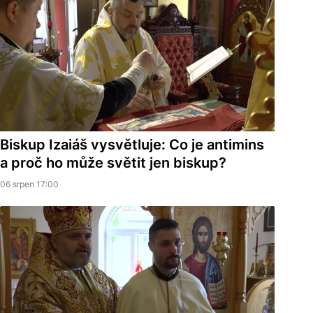
Biskup Izaiáš vysvětluje: Co je antimins
a proč ho může světit jen biskup?
06 srpen 17:00