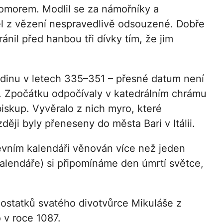
omorem. Modlil se za námořníky a
ěl z vězení nespravedlivě odsouzené. Dobře
ánil před hanbou tři dívky tím, že jim
dinu v letech 335–351 – přesné datum není
. Zpočátku odpočívaly v katedrálním chrámu
biskup. Vyvěralo z nich myro, které
ěji byly přeneseny do města Bari v Itálii.
evním kalendáři věnován více než jeden
kalendáře) si připomínáme den úmrtí světce,
í ostatků svatého divotvůrce Mikuláše z
 v roce 1087.