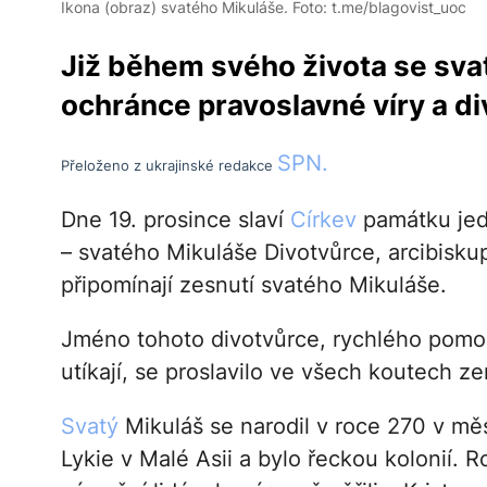
Ikona (obraz) svatého Mikuláše. Foto: t.me/blagovist_uoc
Již během svého života se svatý
ochránce pravoslavné víry a di
SPN.
Přeloženo z ukrajinské redakce
Dne 19. prosince slaví
Církev
památku jedn
– svatého Mikuláše Divotvůrce, arcibiskup
připomínají zesnutí svatého Mikuláše.
Jméno tohoto divotvůrce, rychlého pomoc
utíkají, se proslavilo ve všech koutech
Svatý
Mikuláš se narodil v roce 270 v měs
Lykie v Malé Asii a bylo řeckou kolonií. 