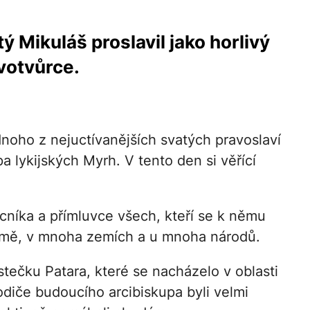
 Mikuláš proslavil jako horlivý
votvůrce.
oho z nejuctívanějších svatých pravoslaví
a lykijských Myrh. V tento den si věřící
níka a přímluvce všech, kteří se k němu
 země, v mnoha zemích a u mnoha národů.
tečku Patara, které se nacházelo v oblasti
Rodiče budoucího arcibiskupa byli velmi