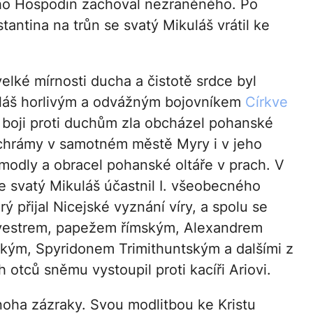
ho Hospodin zachoval nezraněného. Po
ntina na trůn se svatý Mikuláš vrátil ke
elké mírnosti ducha a čistotě srdce byl
láš horlivým a odvážným bojovníkem
Církve
V boji proti duchům zla obcházel pohanské
chrámy v samotném městě Myry i v jeho
l modly a obracel pohanské oltáře v prach. V
e svatý Mikuláš účastnil I. všeobecného
ý přijal Nicejské vyznání víry, a spolu se
vestrem, papežem římským, Alexandrem
ským, Spyridonem Trimithuntským a dalšími z
 otců sněmu vystoupil proti kacíři Ariovi.
noha zázraky. Svou modlitbou ke Kristu