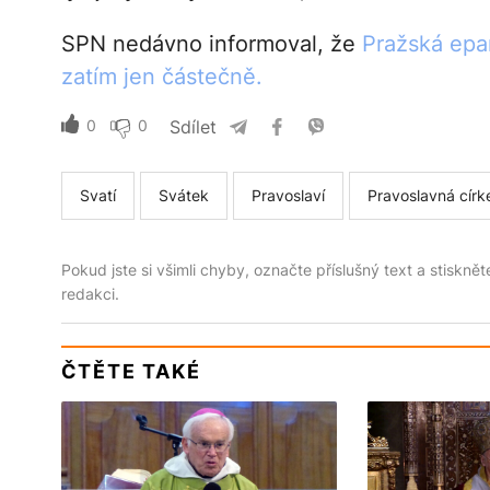
SPN nedávno informoval, že
Pražská epa
zatím jen částečně.
0
0
Sdílet
Svatí
Svátek
Pravoslaví
Pravoslavná círk
Pokud jste si všimli chyby, označte příslušný text a stiskně
redakci.
ČTĚTE TAKÉ