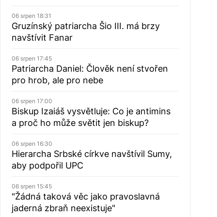
06 srpen 18:31
Gruzínský patriarcha Šio III. má brzy
navštívit Fanar
06 srpen 17:45
Patriarcha Daniel: Člověk není stvořen
pro hrob, ale pro nebe
06 srpen 17:00
Biskup Izaiáš vysvětluje: Co je antimins
a proč ho může světit jen biskup?
06 srpen 16:30
Hierarcha Srbské církve navštívil Sumy,
aby podpořil UPC
06 srpen 15:45
"Žádná taková věc jako pravoslavná
jaderná zbraň neexistuje"