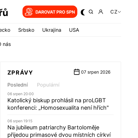
řů
CZ
DAROVAT PRO SPN
ecko
Srbsko
Ukrajina
USA
O nás
ZPRÁVY
07 srpen 2026
Poslední
Populární
06 srpen 20:00
Katolický biskup prohlásil na proLGBT
konferenci: „Homosexualita není hřích"
06 srpen 19:15
Na jubileum patriarchy Bartoloměje
přijedou primasové dvou místních církví