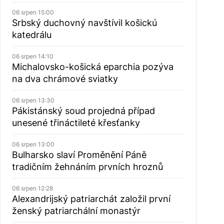
06 srpen 15:00
Srbský duchovný navštívil košickú
katedrálu
06 srpen 14:10
Michalovsko-košická eparchia pozýva
na dva chrámové sviatky
06 srpen 13:30
Pákistánský soud projedná případ
unesené třináctileté křesťanky
06 srpen 13:00
Bulharsko slaví Proměnění Páně
tradičním žehnáním prvních hroznů
06 srpen 12:28
Alexandrijský patriarchát založil první
ženský patriarchální monastýr