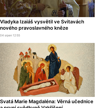
Vladyka Izaiáš vysvětil ve Svitavách
nového pravoslavného kněze
04 srpen 12:55
Svatá Marie Magdaléna: Věrná učednice
a první svědkyně Vzkříšení