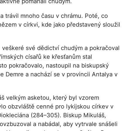
 a aktivně pomáhali chudým.
e a trávil mnoho času v chrámu. Poté, co
ězem v církvi, kde jako představený sloužil
e veškeré své dědictví chudým a pokračoval
 římských císařů ke křesťanům stal
sto pokračovalo, nastoupil na biskupský
e Demre a nachází se v provincii Antalya v
láš velkým asketou, který byl vzorem
bylo obzvláště cenné pro lykijskou církev v
iokleciána (284–305). Biskup Mikuláš,
ovzbuzoval a nabádal, aby vytrvale snášeli