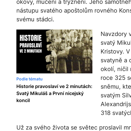
okovy, mučení a trýznění. Jeho samotné
nástupu svatého apoštolům rovného Konsta
svému stádci.
Navzdory v
svatý Miku
Kristovy. 
svatyně a 
okolí, niči
roce 325 s
Podle tématu
sněmu, kter
Historie pravoslaví ve 2 minutách:
Svatý Mikuláš a První nicejský
svatým Sil
koncil
Alexandrij
318 svatých
Už za svého života se světec proslavil m