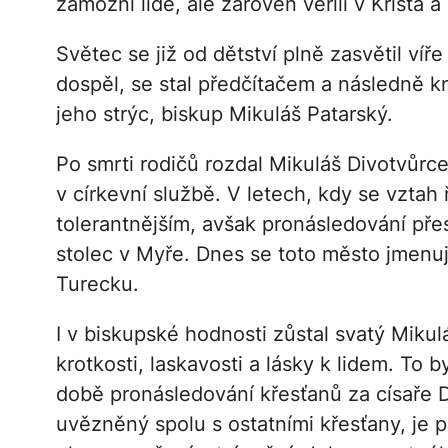
zámožní lidé, ale zároveň věřili v Krista
Světec se již od dětství plně zasvětil víř
dospěl, se stal předčítačem a následně kn
jeho strýc, biskup Mikuláš Patarský.
Po smrti rodičů rozdal Mikuláš Divotvůrc
v církevní službě. V letech, kdy se vztah
tolerantnějším, avšak pronásledování pře
stolec v Myře. Dnes se toto město jmenuj
Turecku.
I v biskupské hodnosti zůstal svatý Miku
krotkosti, laskavosti a lásky k lidem. To 
době pronásledování křesťanů za císaře D
uvězněný spolu s ostatními křesťany, je p