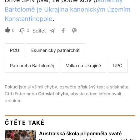
Dříve SPN psal, že podle slov p
atriarchy
Bartolomě je Ukrajina kanonickým územím
Konstantinopole
.
0
0
Sdílet
PCU
Ekumenický patriarchát
Patriarcha Bartoloměj
Válka na Ukrajině
UPC
Pokud jste si všimli chyby, označte příslušný text a stiskněte
Ctrl+Enter nebo
Odeslat chybu
, abyste o tom informovali
redakci.
ČTĚTE TAKÉ
Australská škola připomněla svaté