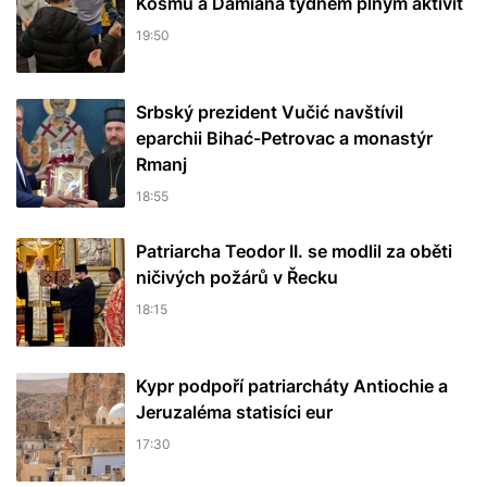
Kosmu a Damiána týdnem plným aktivit
19:50
Srbský prezident Vučić navštívil
eparchii Bihać-Petrovac a monastýr
Rmanj
18:55
Patriarcha Teodor II. se modlil za oběti
ničivých požárů v Řecku
18:15
Kypr podpoří patriarcháty Antiochie a
Jeruzaléma statisíci eur
17:30