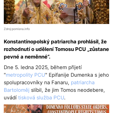
Zdroj:pomisna.info
Konstantinopolský patriarcha prohlásil, že
rozhodnutí o udělení Tomosu PCU „zůstane
pevné a neměnné“.
Dne 5. ledna 2025, během přijetí
"
metropolity PCU
" Epifanije Dumenka s jeho
spolupracovníky na Fanaru,
patriarcha
Bartoloměj
slíbil, že jim Tomos neodebere,
uvádí
tisková služba PCU
.