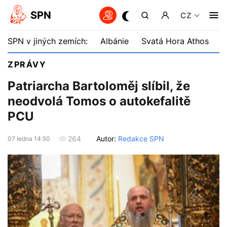
SPN
CZ
SPN v jiných zemích:
Albánie
Svatá Hora Athos
B
ZPRÁVY
Patriarcha Bartoloměj slíbil, že
neodvolá Tomos o autokefalitě
PCU
Autor:
Redakce SPN
264
07 ledna 14:50