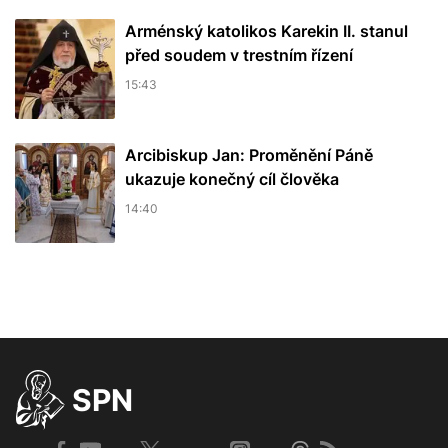
Arménský katolikos Karekin II. stanul
před soudem v trestním řízení
15:43
Arcibiskup Jan: Proměnění Páně
ukazuje konečný cíl člověka
14:40
SPN