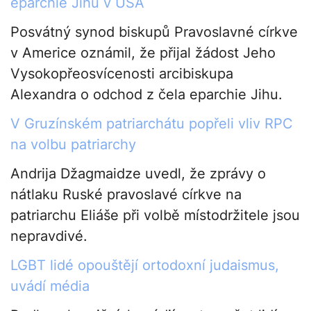
eparchie Jihu v USA
Posvátný synod biskupů Pravoslavné církve
v Americe oznámil, že přijal žádost Jeho
Vysokopřeosvícenosti arcibiskupa
Alexandra o odchod z čela eparchie Jihu.
V Gruzínském patriarchátu popřeli vliv RPC
na volbu patriarchy
Andrija Džagmaidze uvedl, že zprávy o
nátlaku Ruské pravoslavé církve na
patriarchu Eliáše při volbě místodržitele jsou
nepravdivé.
LGBT lidé opouštějí ortodoxní judaismus,
uvádí média