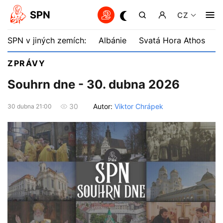
SPN
CZ
SPN v jiných zemích:
Albánie
Svatá Hora Athos
B
ZPRÁVY
Souhrn dne - 30. dubna 2026
Autor:
Viktor Chrápek
30
30 dubna 21:00