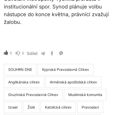
institucionální spor. Synod plánuje volbu
nástupce do konce května, právníci zvažují
žalobu.
0
0
Sdílet
SOUHRN DNE
Kyprská Pravoslavná Církev
Anglikánska církev
Arménská apoštolská církev
Gruzínská Pravoslavná Církev
Muslimská komunita
Izrael
Židé
Katolická církev
Pravoslaví