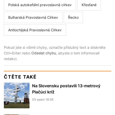
Polská autokefální pravoslavná církev
Křesťané
Bulharská Pravoslavná Církev
Řecko
Antiochijská Pravoslavná Církev
Pokud jste si všimli chyby, označte příslušný text a stiskněte
Ctrl+Enter nebo
Odeslat chybu
, abyste o tom informovali
redakci.
ČTĚTE TAKÉ
Na Slovensku postavili 13-metrový
Plačúci kríž
05 srpen 18:36