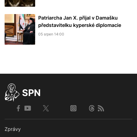
Patriarcha Jan X. přijal v Damašku
představitelku kyperské diplomacie
05 srpen 14:00
SPN
Zprávy