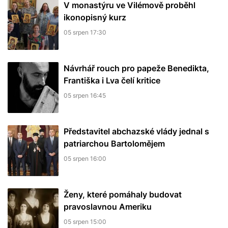
V monastýru ve Vilémově proběhl
ikonopisný kurz
05 srpen 17:30
Návrhář rouch pro papeže Benedikta,
Františka i Lva čelí kritice
05 srpen 16:45
Představitel abchazské vlády jednal s
patriarchou Bartolomějem
05 srpen 16:00
Ženy, které pomáhaly budovat
pravoslavnou Ameriku
05 srpen 15:00