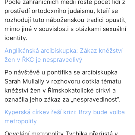
Podle zahraničních médií roste počet lidí z
prostředí ortodoxního judaismu, kteří se
rozhodují tuto náboženskou tradici opustit,
mimo jiné v souvislosti s otázkami sexuální
identity.
Anglikánská arcibiskupka: Zákaz kněžství
žen v ŘKC je nespravedlivý
Po návštěvě u pontifika se arcibiskupka
Sarah Mullally v rozhovoru dotkla tématu
kněžství žen v Římskokatolické církvi a
označila jeho zákaz za „nespravedlnost“.
Kyperská církev řeší krizi: Brzy bude volba
metropolity
Odvolání metropolity Tychika přerůstá v