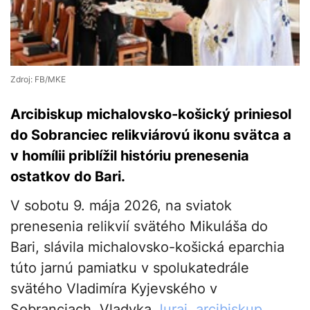
Zdroj: FB/MKE
Arcibiskup michalovsko-košický priniesol
do Sobranciec relikviárovú ikonu svätca a
v homílii priblížil históriu prenesenia
ostatkov do Bari.
V sobotu 9. mája 2026, na sviatok
prenesenia relikvií svätého Mikuláša do
Bari, slávila michalovsko-košická eparchia
túto jarnú pamiatku v spolukatedrále
svätého Vladimíra Kyjevského v
Sobranciach. Vladyka
Juraj, arcibiskup