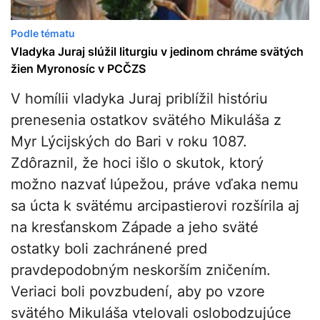
Podle tématu
Vladyka Juraj slúžil liturgiu v jedinom chráme svätých
žien Myronosíc v PCČZS
V homílii vladyka Juraj priblížil históriu
prenesenia ostatkov svätého Mikuláša z
Myr Lýcijských do Bari v roku 1087.
Zdôraznil, že hoci išlo o skutok, ktorý
možno nazvať lúpežou, práve vďaka nemu
sa úcta k svätému arcipastierovi rozšírila aj
na kresťanskom Západe a jeho sväté
ostatky boli zachránené pred
pravdepodobným neskorším zničením.
Veriaci boli povzbudení, aby po vzore
svätého Mikuláša vtelovali oslobodzujúce