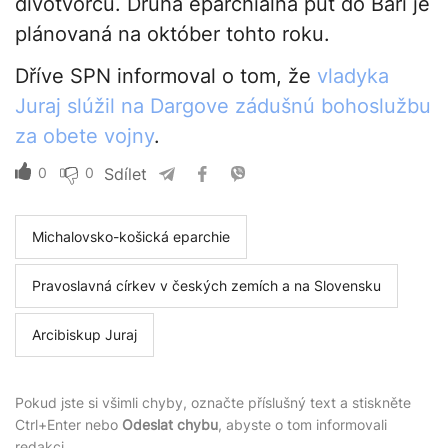
divotvorcu. Druhá eparchiálna púť do Bari je
plánovaná na október tohto roku.
Dříve SPN informoval o tom, že
vladyka
Juraj slúžil na Dargove zádušnú bohoslužbu
za obete vojny
.
0
0
Sdílet
Michalovsko-košická eparchie
Pravoslavná církev v českých zemích a na Slovensku
Arcibiskup Juraj
Pokud jste si všimli chyby, označte příslušný text a stiskněte
Ctrl+Enter nebo
Odeslat chybu
, abyste o tom informovali
redakci.