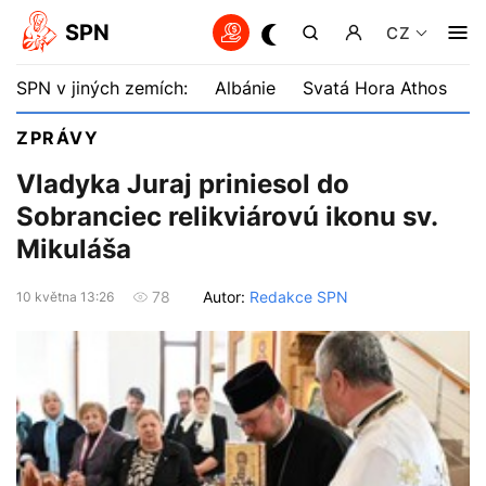
SPN
CZ
SPN v jiných zemích:
Albánie
Svatá Hora Athos
B
ZPRÁVY
Vladyka Juraj priniesol do
Sobranciec relikviárovú ikonu sv.
Mikuláša
Autor:
Redakce SPN
78
10 května 13:26