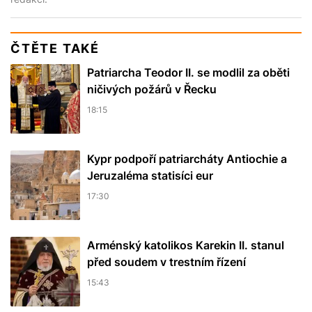
ČTĚTE TAKÉ
Patriarcha Teodor II. se modlil za oběti
ničivých požárů v Řecku
18:15
Kypr podpoří patriarcháty Antiochie a
Jeruzaléma statisíci eur
17:30
Arménský katolikos Karekin II. stanul
před soudem v trestním řízení
15:43