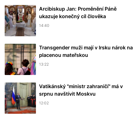
Arcibiskup Jan: Proměnění Páně
ukazuje konečný cíl člověka
14:40
Transgender muži mají v Irsku nárok na
placenou mateřskou
13:22
Vatikánský "ministr zahraničí" má v
srpnu navštívit Moskvu
12:02