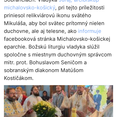
michalovsko-košický
, pri tejto príležitosti
priniesol relikviárovú ikonu svätého
Mikuláša, aby bol svätec prítomný nielen
duchovne, ale aj telesne, ako
informuje
facebooková stránka Michalovsko-košickej
eparchie. Božskú liturgiu vladyka slúžil
spoločne s miestnym duchovným správcom
mitr. prot. Bohuslavom Seničom a
sobranským diakonom Matúšom
Kostičákom.