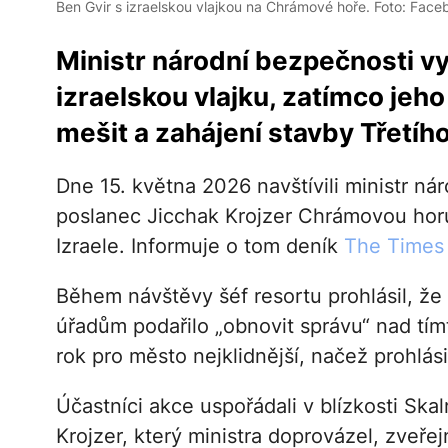
Ben Gvir s izraelskou vlajkou na Chrámové hoře. Foto: Face
Ministr národní bezpečnosti v
izraelskou vlajku, zatímco jeho
mešit a zahájení stavby Třetíh
Dne 15. května 2026 navštívili ministr n
poslanec Jicchak Krojzer Chrámovou horu 
Izraele. Informuje o tom deník
The Times 
Během návštěvy šéf resortu prohlásil, že 
úřadům podařilo „obnovit správu“ nad tím
rok pro město nejklidnější, načež prohlási
Účastníci akce uspořádali v blízkosti Ska
Krojzer, který ministra doprovázel, zveřejn