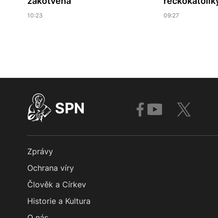
zakotvena
řeckokatolík
10:23
09:27
SPN
Zprávy
Ochrana víry
Člověk a Církev
Historie a Kultura
O nás