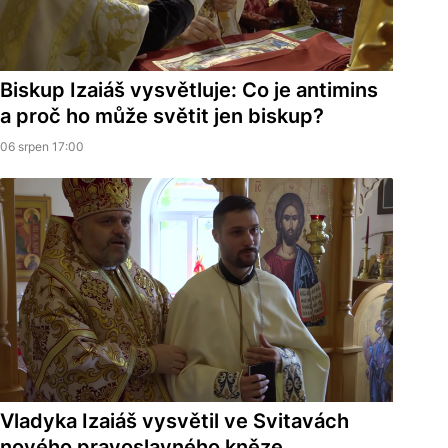
Biskup Izaiáš vysvětluje: Co je antimins
a proč ho může světit jen biskup?
06 srpen 17:00
Vladyka Izaiáš vysvětil ve Svitavách
nového pravoslavného kněze