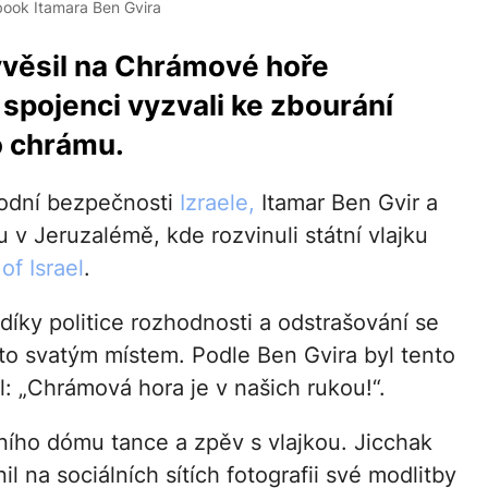
book Itamara Ben Gvira
yvěsil na Chrámové hoře
 spojenci vyzvali ke zbourání
o chrámu.
árodní bezpečnosti
Izraele,
Itamar Ben Gvir a
v Jeruzalémě, kde rozvinuli státní vlajku
of Israel
.
díky politice rozhodnosti a odstrašování se
to svatým místem. Podle Ben Gvira byl tento
l: „Chrámová hora je v našich rukou!“.
lního dómu tance a zpěv s vlajkou. Jicchak
il na sociálních sítích fotografii své modlitby