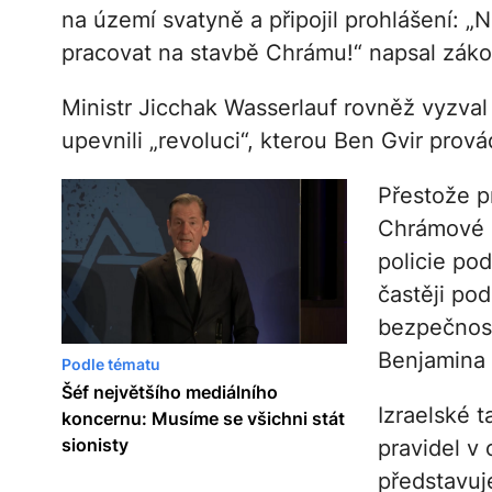
na území svatyně a připojil prohlášení: „N
pracovat na stavbě Chrámu!“ napsal zák
Ministr Jicchak Wasserlauf rovněž vyzval
upevnili „revoluci“, kterou Ben Gvir prová
Přestože pr
Chrámové h
policie po
častěji pod
bezpečnost
Benjamina 
Podle tématu
Šéf největšího mediálního
Izraelské 
koncernu: Musíme se všichni stát
sionisty
pravidel v 
představuj