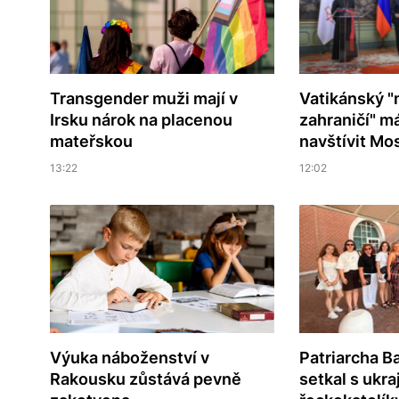
Transgender muži mají v
Vatikánský "
Irsku nárok na placenou
zahraničí" m
mateřskou
navštívit Mo
13:22
12:02
Výuka náboženství v
Patriarcha B
Rakousku zůstává pevně
setkal s ukra