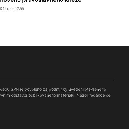
04 srpen 12:55
lů webu SPN je povoleno za podmínky uvedení otevřeného
prvním odstavci publikovaného materiálu. Názor redakce se