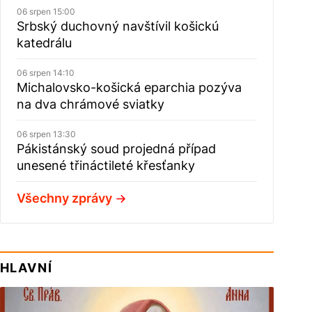
06 srpen 15:00
Srbský duchovný navštívil košickú
katedrálu
06 srpen 14:10
Michalovsko-košická eparchia pozýva
na dva chrámové sviatky
06 srpen 13:30
Pákistánský soud projedná případ
unesené třináctileté křesťanky
Všechny zprávy
HLAVNÍ