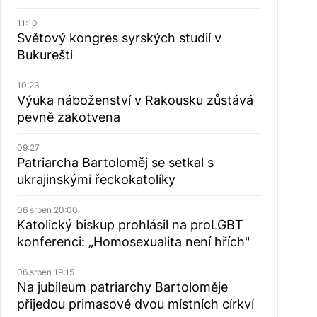
11:10
Světový kongres syrských studií v
Bukurešti
10:23
Výuka náboženství v Rakousku zůstává
pevně zakotvena
09:27
Patriarcha Bartoloměj se setkal s
ukrajinskými řeckokatolíky
06 srpen 20:00
Katolický biskup prohlásil na proLGBT
konferenci: „Homosexualita není hřích"
06 srpen 19:15
Na jubileum patriarchy Bartoloměje
přijedou primasové dvou místních církví