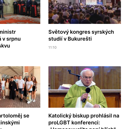
ministr
Světový kongres syrských
á v srpnu
studií v Bukurešti
skvu
11:10
artoloměj se
Katolický biskup prohlásil na
jinskými
proLGBT konferenci: