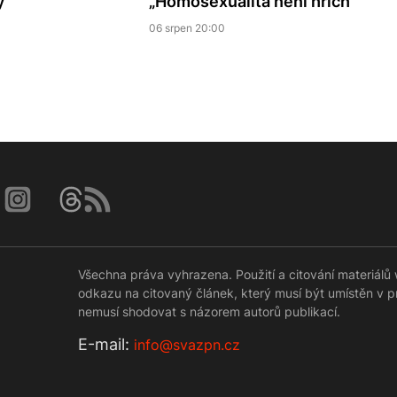
y
„Homosexualita není hřích"
06 srpen 20:00
Všechna práva vyhrazena. Použití a citování materiá
odkazu na citovaný článek, který musí být umístěn v 
nemusí shodovat s názorem autorů publikací.
Е-mail:
info@svazpn.cz