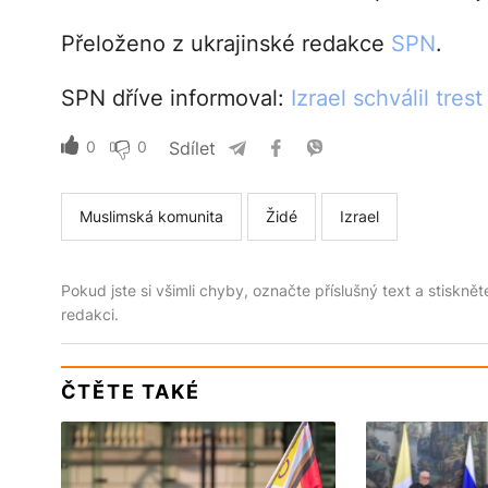
Přeloženo z ukrajinské redakce
SPN
.
SPN dříve informoval:
Izrael schválil tres
0
0
Sdílet
Muslimská komunita
Židé
Izrael
Pokud jste si všimli chyby, označte příslušný text a stiskně
redakci.
ČTĚTE TAKÉ