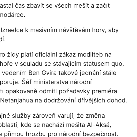
astal čas zbavit se všech mešit a začít
onodárce.
 Izraelce k masivním návštěvám hory, aby
dí.
o židy platí oficiální zákaz modliteb na
oře v souladu se stávajícím statusem quo,
d vedením Ben Gvira takové jednání stále
poruje. Šéf ministerstva národní
i opakovaně odmítl požadavky premiéra
Netanjahua na dodržování dřívějších dohod.
tajné služby zároveň varují, že změna
oblasti, kde se nachází mešita Al-Aksá,
e přímou hrozbu pro národní bezpečnost.