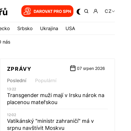
řů
CZ
DAROVAT PRO SPN
ecko
Srbsko
Ukrajina
USA
O nás
ZPRÁVY
07 srpen 2026
Poslední
Populární
13:22
Transgender muži mají v Irsku nárok na
placenou mateřskou
12:02
Vatikánský "ministr zahraničí" má v
srpnu navštívit Moskvu