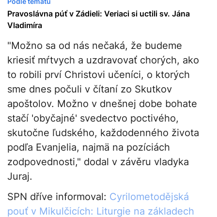
Podle tématu
Pravoslávna púť v Zádieli: Veriaci si uctili sv. Jána
Vladimíra
"Možno sa od nás nečaká, že budeme
kriesiť mŕtvych a uzdravovať chorých, ako
to robili prví Christovi učeníci, o ktorých
sme dnes počuli v čítaní zo Skutkov
apoštolov. Možno v dnešnej dobe bohate
stačí 'obyčajné' svedectvo poctivého,
skutočne ľudského, každodenného života
podľa Evanjelia, najmä na pozíciách
zodpovednosti," dodal v závěru vladyka
Juraj.
SPN dříve informoval:
Cyrilometodějská
pouť v Mikulčicích: Liturgie na základech