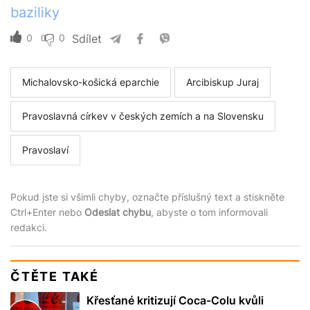
baziliky
0
0
Sdílet
Michalovsko-košická eparchie
Arcibiskup Juraj
Pravoslavná církev v českých zemích a na Slovensku
Pravoslaví
Pokud jste si všimli chyby, označte příslušný text a stiskněte
Ctrl+Enter nebo
Odeslat chybu
, abyste o tom informovali
redakci.
ČTĚTE TAKÉ
Křesťané kritizují Coca-Colu kvůli