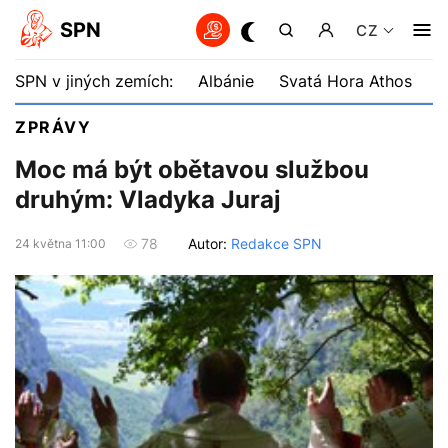
SPN
CZ
SPN v jiných zemích:
Albánie
Svatá Hora Athos
B
ZPRÁVY
Moc má být obětavou službou
druhým: Vladyka Juraj
Autor:
Redakce SPN
78
24 května 11:00