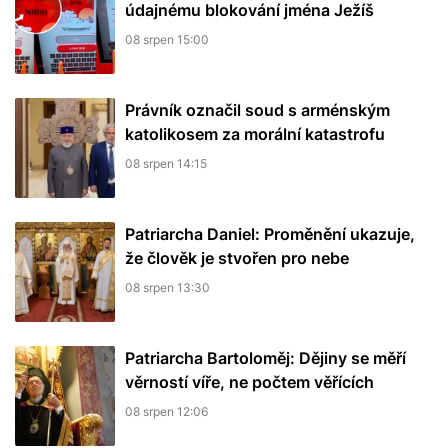
údajnému blokování jména Ježíš
08 srpen 15:00
Právník označil soud s arménským
katolikosem za morální katastrofu
08 srpen 14:15
Patriarcha Daniel: Proměnění ukazuje,
že člověk je stvořen pro nebe
08 srpen 13:30
Patriarcha Bartoloměj: Dějiny se měří
věrností víře, ne počtem věřících
08 srpen 12:06