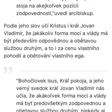
stoja na akejkoľvek pozícii
zodpovednosti,"uvedl arcibiskup.
Podle jeho slov učí Kristus i král Jovan
Vladimír, že jakákoliv forma moci a vlády má
být především odpovědnou a obětavou
službou druhým, a to i za cenu vlastního
pohodlí a obětování vlastního ega.
"Bohočlovek Isus, Kráľ pokoja, a jeho
verný svedok kráľ Jovan Vladimír nás
učia, že akákoľvek forma moci a vlády
má byť predovšetkým zodpovednou a
obetavou službou druhým, niekedy aj