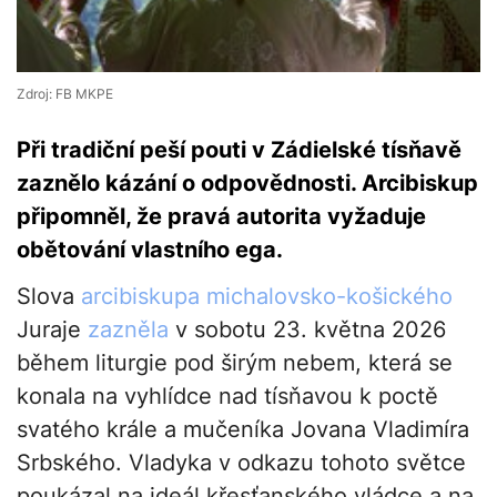
Zdroj: FB MKPE
Při tradiční peší pouti v Zádielské tísňavě
zaznělo kázání o odpovědnosti. Arcibiskup
připomněl, že pravá autorita vyžaduje
obětování vlastního ega.
Slova
arcibiskupa michalovsko-košického
Juraje
zazněla
v sobotu 23. května 2026
během liturgie pod širým nebem, která se
konala na vyhlídce nad tísňavou k poctě
svatého krále a mučeníka Jovana Vladimíra
Srbského. Vladyka v odkazu tohoto světce
poukázal na ideál křesťanského vládce a na