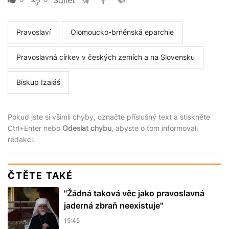
Sdílet
Pravoslaví
Olomoucko-brněnská eparchie
Pravoslavná církev v českých zemích a na Slovensku
Biskup Izaiáš
Pokud jste si všimli chyby, označte příslušný text a stiskněte
Ctrl+Enter nebo
Odeslat chybu
, abyste o tom informovali
redakci.
ČTĚTE TAKÉ
"Žádná taková věc jako pravoslavná
jaderná zbraň neexistuje"
15:45