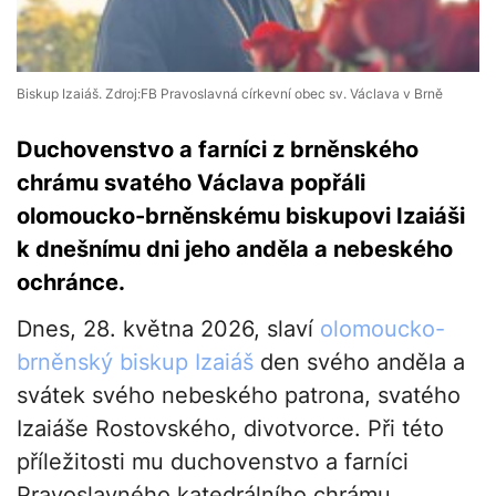
Biskup Izaiáš. Zdroj:FB Pravoslavná církevní obec sv. Václava v Brně
Duchovenstvo a farníci z brněnského
chrámu svatého Václava popřáli
olomoucko-brněnskému biskupovi Izaiáši
k dnešnímu dni jeho anděla a nebeského
ochránce.
Dnes, 28. května 2026, slaví
olomoucko-
brněnský biskup Izaiáš
den svého anděla a
svátek svého nebeského patrona, svatého
Izaiáše Rostovského, divotvorce. Při této
příležitosti mu duchovenstvo a farníci
Pravoslavného katedrálního chrámu