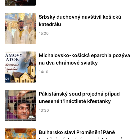
Srbský duchovný navštívil košickú
katedrálu
15:00
Michalovsko-košická eparchia pozýva
na dva chrámové sviatky
14:10
Pákistánský soud projedná případ
unesené třináctileté křesťanky
13:30
Bulharsko slaví Proměnění Páně