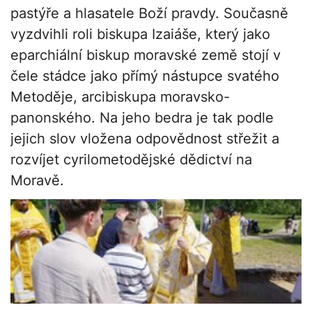
pastýře a hlasatele Boží pravdy. Současně
vyzdvihli roli biskupa Izaiáše, který jako
eparchiální biskup moravské země stojí v
čele stádce jako přímý nástupce svatého
Metoděje, arcibiskupa moravsko-
panonského. Na jeho bedra je tak podle
jejich slov vložena odpovědnost střežit a
rozvíjet cyrilometodějské dědictví na
Moravě.