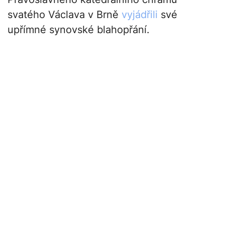
svatého Václava v Brně
vyjádřili
své
upřímné synovské blahopřání.