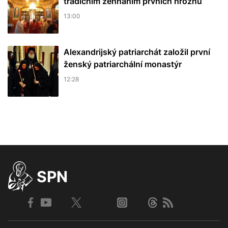
tradičním žehnáním prvních hroznů
13:00
Alexandrijský patriarchát založil první
ženský patriarchální monastýr
12:28
SPN