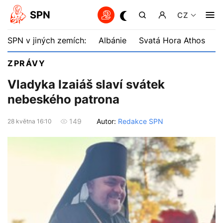
SPN
CZ
SPN v jiných zemích:
Albánie
Svatá Hora Athos
B
ZPRÁVY
Vladyka Izaiáš slaví svátek
nebeského patrona
Autor:
Redakce SPN
149
28 května 16:10