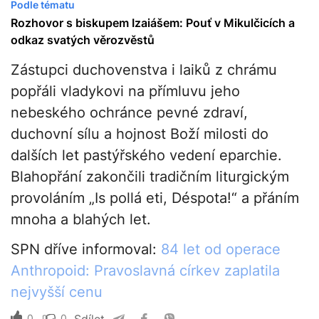
Podle tématu
Rozhovor s biskupem Izaiášem: Pouť v Mikulčicích a
odkaz svatých věrozvěstů
Zástupci duchovenstva i laiků z chrámu
popřáli vladykovi na přímluvu jeho
nebeského ochránce pevné zdraví,
duchovní sílu a hojnost Boží milosti do
dalších let pastýřského vedení eparchie.
Blahopřání zakončili tradičním liturgickým
provoláním „Is pollá eti, Déspota!“ a přáním
mnoha a blahých let.
SPN dříve informoval:
84 let od operace
Anthropoid: Pravoslavná církev zaplatila
nejvyšší cenu
0
0