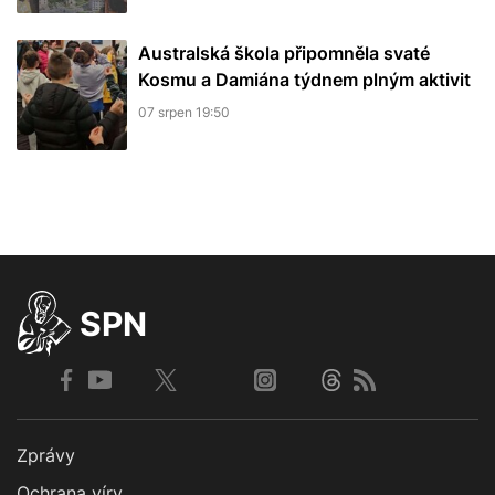
Australská škola připomněla svaté
Kosmu a Damiána týdnem plným aktivit
07 srpen 19:50
SPN
Zprávy
Ochrana víry