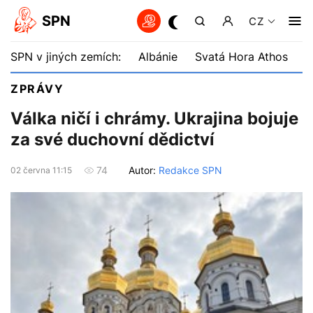
SPN
CZ
SPN v jiných zemích:
Albánie
Svatá Hora Athos
B
ZPRÁVY
Válka ničí i chrámy. Ukrajina bojuje
za své duchovní dědictví
Autor:
Redakce SPN
74
02 června 11:15