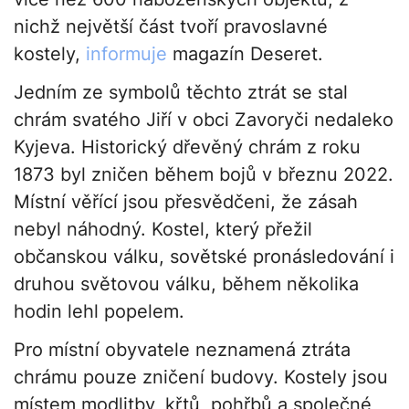
nichž největší část tvoří pravoslavné
kostely,
informuje
magazín Deseret.
Jedním ze symbolů těchto ztrát se stal
chrám svatého Jiří v obci Zavoryči nedaleko
Kyjeva. Historický dřevěný chrám z roku
1873 byl zničen během bojů v březnu 2022.
Místní věřící jsou přesvědčeni, že zásah
nebyl náhodný. Kostel, který přežil
občanskou válku, sovětské pronásledování i
druhou světovou válku, během několika
hodin lehl popelem.
Pro místní obyvatele neznamená ztráta
chrámu pouze zničení budovy. Kostely jsou
místem modlitby, křtů, pohřbů a společné