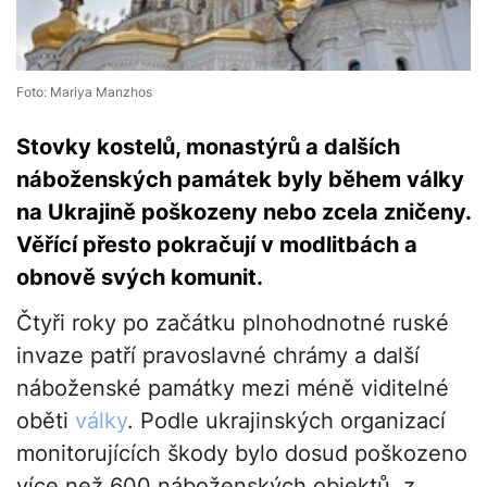
Foto: Mariya Manzhos
Stovky kostelů, monastýrů a dalších
náboženských památek byly během války
na Ukrajině poškozeny nebo zcela zničeny.
Věřící přesto pokračují v modlitbách a
obnově svých komunit.
Čtyři roky po začátku plnohodnotné ruské
invaze patří pravoslavné chrámy a další
náboženské památky mezi méně viditelné
oběti
války
. Podle ukrajinských organizací
monitorujících škody bylo dosud poškozeno
více než 600 náboženských objektů, z