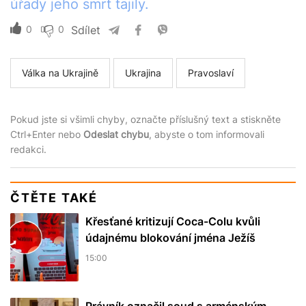
úřady jeho smrt tajily.
0
0
Sdílet
Válka na Ukrajině
Ukrajina
Pravoslaví
Pokud jste si všimli chyby, označte příslušný text a stiskněte
Ctrl+Enter nebo
Odeslat chybu
, abyste o tom informovali
redakci.
ČTĚTE TAKÉ
Křesťané kritizují Coca-Colu kvůli
údajnému blokování jména Ježíš
15:00