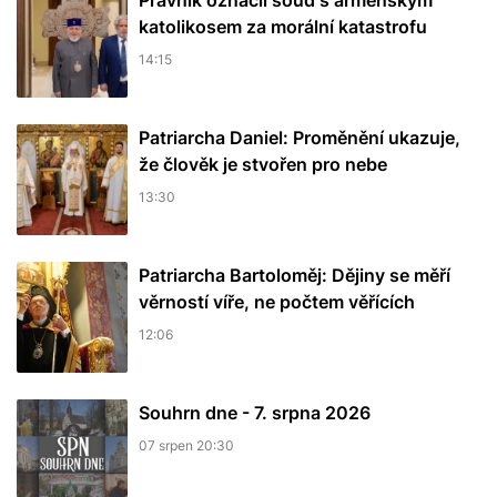
Právník označil soud s arménským
katolikosem za morální katastrofu
14:15
Patriarcha Daniel: Proměnění ukazuje,
že člověk je stvořen pro nebe
13:30
Patriarcha Bartoloměj: Dějiny se měří
věrností víře, ne počtem věřících
12:06
Souhrn dne - 7. srpna 2026
07 srpen 20:30