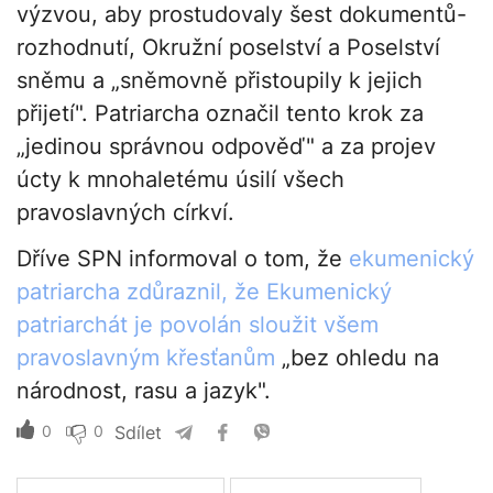
výzvou, aby prostudovaly šest dokumentů-
rozhodnutí, Okružní poselství a Poselství
sněmu a „sněmovně přistoupily k jejich
přijetí". Patriarcha označil tento krok za
„jedinou správnou odpověď" a za projev
úcty k mnohaletému úsilí všech
pravoslavných církví.
Dříve SPN informoval o tom, že
ekumenický
patriarcha zdůraznil, že Ekumenický
patriarchát je povolán sloužit všem
pravoslavným křesťanům
„bez ohledu na
národnost, rasu a jazyk".
0
0
Sdílet