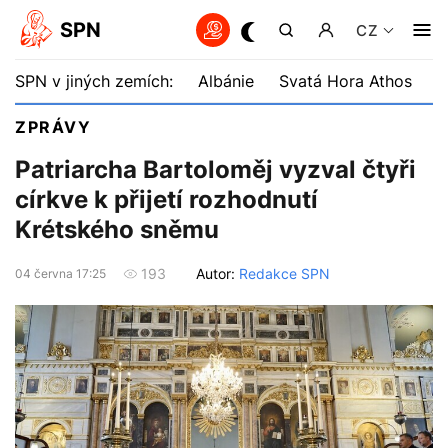
SPN
CZ
SPN v jiných zemích:
Albánie
Svatá Hora Athos
B
ZPRÁVY
Patriarcha Bartoloměj vyzval čtyři
církve k přijetí rozhodnutí
Krétského sněmu
Autor:
Redakce SPN
193
04 června 17:25