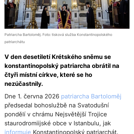
Patriarcha Bartoloměj. Foto: tisková služba Konstantinopolského
patriarchátu
V den desetiletí Krétského sněmu se
konstantinopolský patriarcha obrátil na
čtyři místní církve, které se ho
nezúčastnily.
Dne 1. června 2026
patriarcha Bartoloměj
předsedal bohoslužbě na Svatodušní
pondělí v chrámu Nejsvětější Trojice
staurodromiijské obce v Istanbulu, jak
informuje
Konstantinopolský patriarchát.