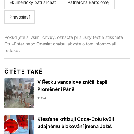
Ekumenický patriarchát
Patriarcha Bartoloměj
Pravoslaví
Pokud jste si všimli chyby, označte příslušný text a stiskněte
Ctrl+Enter nebo
Odeslat chybu
, abyste o tom informovali
redakci.
ČTĚTE TAKÉ
V Řecku vandalové zničili kapli
Proměnění Páně
11:54
Křesťané kritizují Coca-Colu kvůli
údajnému blokování jména Ježíš