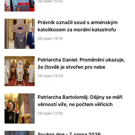
08 srpen 15:00
Právník označil soud s arménským
katolikosem za morální katastrofu
08 srpen 14:15
Patriarcha Daniel: Proměnění ukazuje,
že člověk je stvořen pro nebe
08 srpen 13:30
Patriarcha Bartoloměj: Dějiny se měří
věrností víře, ne počtem věřících
08 srpen 12:06
Souhrn dne - 7. srpna 2026