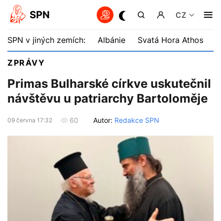
SPN
CZ
SPN v jiných zemích:
Albánie
Svatá Hora Athos
B
ZPRÁVY
Primas Bulharské církve uskutečnil
návštěvu u patriarchy Bartoloměje
Autor:
Redakce SPN
60
09 června 17:32