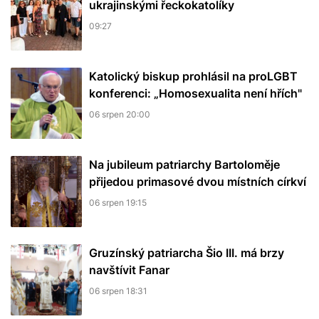
ukrajinskými řeckokatolíky
09:27
Katolický biskup prohlásil na proLGBT
konferenci: „Homosexualita není hřích"
06 srpen 20:00
Na jubileum patriarchy Bartoloměje
přijedou primasové dvou místních církví
06 srpen 19:15
Gruzínský patriarcha Šio III. má brzy
navštívit Fanar
06 srpen 18:31