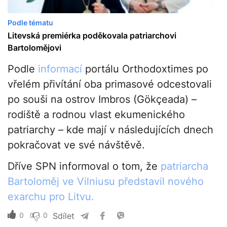
Podle tématu
Litevská premiérka poděkovala patriarchovi
Bartolomějovi
Podle
informací
portálu Orthodoxtimes po
vřelém přivítání oba primasové odcestovali
po souši na ostrov Imbros (Gökçeada) –
rodiště a rodnou vlast ekumenického
patriarchy – kde mají v následujících dnech
pokračovat ve své návštěvě.
Dříve SPN informoval o tom, že
patriarcha
Bartoloměj ve Vilniusu představil nového
exarchu pro Litvu.
0
0
Sdílet