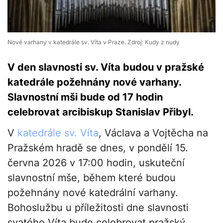
Nové varhany v katedrále sv. Víta v Praze. Zdroj: Kudy z nudy
V den slavnosti sv. Víta budou v pražské
katedrále požehnány nové varhany.
Slavnostní mši bude od 17 hodin
celebrovat arcibiskup Stanislav Přibyl.
V
katedrále sv. Víta
, Václava a Vojtěcha na
Pražském hradě se dnes, v pondělí 15.
června 2026 v 17:00 hodin, uskuteční
slavnostní mše, během které budou
požehnány nové katedrální varhany.
Bohoslužbu u příležitosti dne slavnosti
svatého Víta bude celebrovat pražský