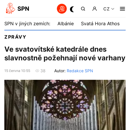
SPN
CZ
SPN v jiných zemích:
Albánie
Svatá Hora Athos
B
ZPRÁVY
Ve svatovítské katedrále dnes
slavnostně požehnají nové varhany
Autor:
Redakce SPN
38
15 června 10:55