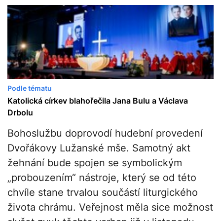
Podle tématu
Katolická církev blahořečila Jana Bulu a Václava
Drbolu
Bohoslužbu doprovodí hudební provedení
Dvořákovy Lužanské mše. Samotný akt
žehnání bude spojen se symbolickým
„probouzením“ nástroje, který se od této
chvíle stane trvalou součástí liturgického
života chrámu. Veřejnost měla sice možnost