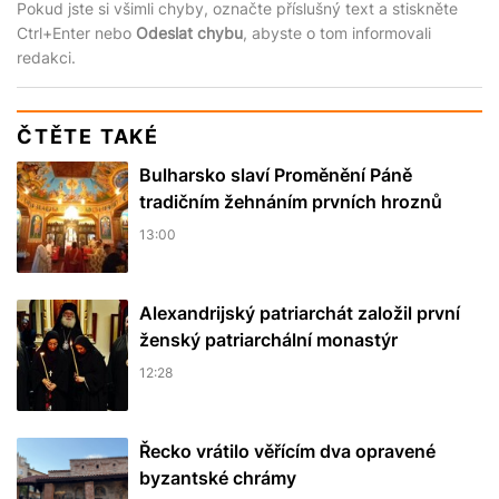
Pokud jste si všimli chyby, označte příslušný text a stiskněte
Ctrl+Enter nebo
Odeslat chybu
, abyste o tom informovali
redakci.
ČTĚTE TAKÉ
Bulharsko slaví Proměnění Páně
tradičním žehnáním prvních hroznů
13:00
Alexandrijský patriarchát založil první
ženský patriarchální monastýr
12:28
Řecko vrátilo věřícím dva opravené
byzantské chrámy