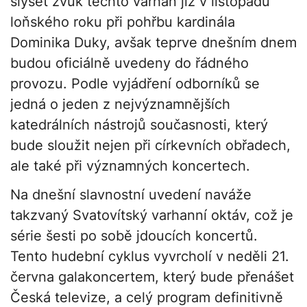
slyšet zvuk těchto varhan již v listopadu
loňského roku při pohřbu kardinála
Dominika Duky, avšak teprve dnešním dnem
budou oficiálně uvedeny do řádného
provozu. Podle vyjádření odborníků se
jedná o jeden z nejvýznamnějších
katedrálních nástrojů současnosti, který
bude sloužit nejen při církevních obřadech,
ale také při významných koncertech.
Na dnešní slavnostní uvedení naváže
takzvaný Svatovítský varhanní oktáv, což je
série šesti po sobě jdoucích koncertů.
Tento hudební cyklus vyvrcholí v neděli 21.
června galakoncertem, který bude přenášet
Česká televize, a celý program definitivně