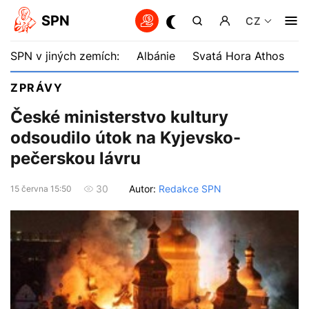
SPN
CZ
SPN v jiných zemích:
Albánie
Svatá Hora Athos
B
ZPRÁVY
České ministerstvo kultury
odsoudilo útok na Kyjevsko-
pečerskou lávru
Autor:
Redakce SPN
30
15 června 15:50