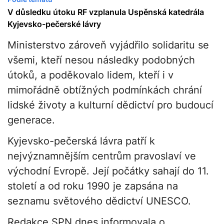
V důsledku útoku RF vzplanula Uspěnská katedrála
Kyjevsko-pečerské lávry
Ministerstvo zároveň vyjádřilo solidaritu se
všemi, kteří nesou následky podobných
útoků, a poděkovalo lidem, kteří i v
mimořádně obtížných podmínkách chrání
lidské životy a kulturní dědictví pro budoucí
generace.
Kyjevsko-pečerská lávra patří k
nejvýznamnějším centrům pravoslaví ve
východní Evropě. Její počátky sahají do 11.
století a od roku 1990 je zapsána na
seznamu světového dědictví UNESCO.
Redakce SPN dnes informovala o