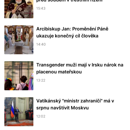
15:43
Arcibiskup Jan: Proměnění Páně
ukazuje konečný cíl člověka
14:40
Transgender muži mají v Irsku nárok na
placenou mateřskou
13:22
Vatikánský "ministr zahraničí" má v
srpnu navštívit Moskvu
12:02