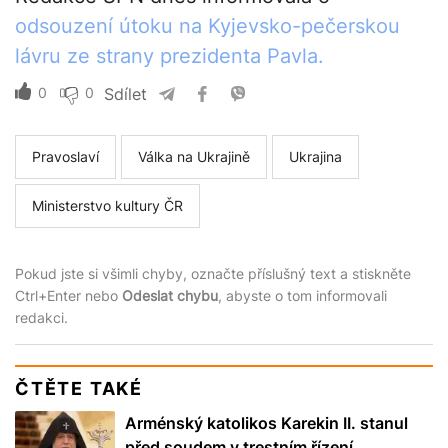
odsouzení útoku na Kyjevsko-pečerskou
lávru ze strany prezidenta Pavla.
0
0
Sdílet
Pravoslaví
Válka na Ukrajině
Ukrajina
Ministerstvo kultury ČR
Pokud jste si všimli chyby, označte příslušný text a stiskněte
Ctrl+Enter nebo
Odeslat chybu
, abyste o tom informovali
redakci.
ČTĚTE TAKÉ
Arménský katolikos Karekin II. stanul
před soudem v trestním řízení