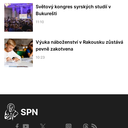
Světový kongres syrských studií v
Bukurešti
11:10
Výuka náboženství v Rakousku zůstává
pevně zakotvena
10:23
SPN