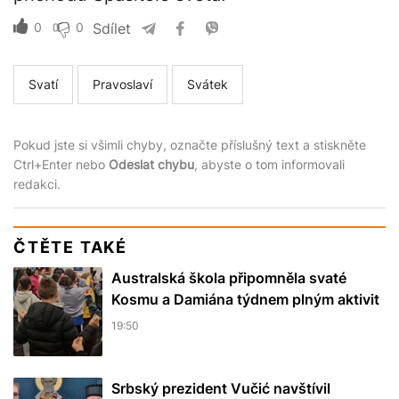
0
0
Sdílet
Svatí
Pravoslaví
Svátek
Pokud jste si všimli chyby, označte příslušný text a stiskněte
Ctrl+Enter nebo
Odeslat chybu
, abyste o tom informovali
redakci.
ČTĚTE TAKÉ
Australská škola připomněla svaté
Kosmu a Damiána týdnem plným aktivit
19:50
Srbský prezident Vučić navštívil