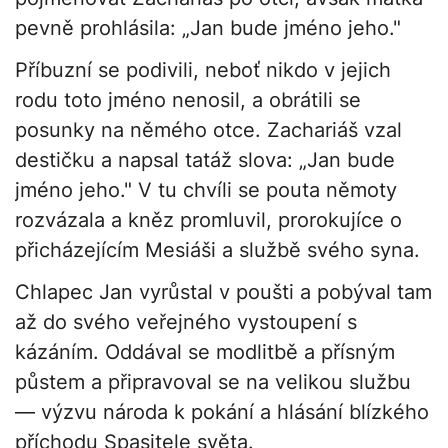
pevně prohlásila: „Jan bude jméno jeho."
Příbuzní se podivili, neboť nikdo v jejich
rodu toto jméno nenosil, a obrátili se
posunky na němého otce. Zachariáš vzal
destičku a napsal tatáž slova: „Jan bude
jméno jeho." V tu chvíli se pouta němoty
rozvázala a kněz promluvil, prorokujíce o
přicházejícím Mesiáši a službě svého syna.
Chlapec Jan vyrůstal v poušti a pobýval tam
až do svého veřejného vystoupení s
kázáním. Oddával se modlitbě a přísným
půstem a připravoval se na velikou službu
— výzvu národa k pokání a hlásání blízkého
příchodu Spasitele světa.