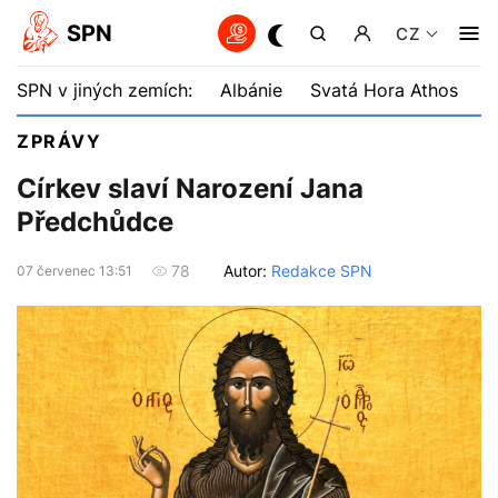
SPN
CZ
SPN v jiných zemích:
Albánie
Svatá Hora Athos
B
ZPRÁVY
Církev slaví Narození Jana
Předchůdce
Autor:
Redakce SPN
78
07 červenec 13:51