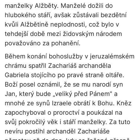
manželky Alžběty. Manželé dožili do
hlubokého stáří, avšak zůstávali bezdětní
kvůli Alžbětině neplodnosti, což bylo v
tehdejší době mezi židovským národem
považováno za pohanění.
Během konání bohoslužby v jeruzalémském
chrámu spatřil Zachariáš archanděla
Gabriela stojícího po pravé straně oltáře.
Boží posel oznámil, že se mu narodí syn
Jan, který bude „veliký před Pánem" a
mnohé ze synů Izraele obrátí k Bohu. Kněz
zapochyboval o proroctví a poukázal na
svůj pokročilý věk i stáří manželky. Za tuto
nevíru postihl archanděl Zachariáše