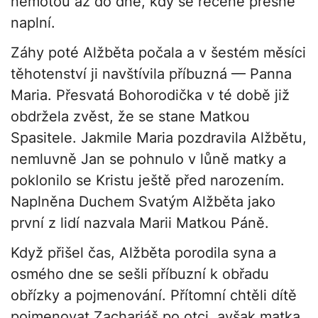
němotou až do dne, kdy se řečené přesně
naplní.
Záhy poté Alžběta počala a v šestém měsíci
těhotenství ji navštívila příbuzná — Panna
Maria. Přesvatá Bohorodička v té době již
obdržela zvěst, že se stane Matkou
Spasitele. Jakmile Maria pozdravila Alžbětu,
nemluvně Jan se pohnulo v lůně matky a
poklonilo se Kristu ještě před narozením.
Naplněna Duchem Svatým Alžběta jako
první z lidí nazvala Marii Matkou Páně.
Když přišel čas, Alžběta porodila syna a
osmého dne se sešli příbuzní k obřadu
obřízky a pojmenování. Přítomní chtěli dítě
pojmenovat Zachariáš po otci, avšak matka