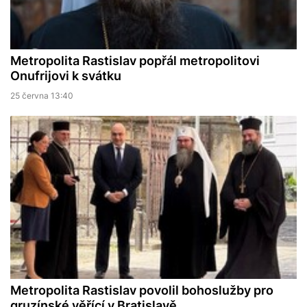
Metropolita Rastislav popřál metropolitovi
Onufrijovi k svátku
25 června 13:40
Metropolita Rastislav povolil bohoslužby pro
gruzínské věřící v Bratislavě