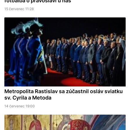
fotoalba o pravoslaví u nás
15 červenec 11:28
Metropolita Rastislav sa zúčastnil osláv sviatku
sv. Cyrila a Metoda
14 červenec 19:00