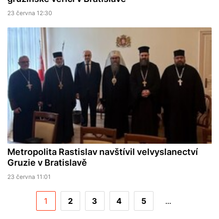
23 června 12:30
Metropolita Rastislav navštívil velvyslanectví
Gruzie v Bratislavě
23 června 11:01
1
2
3
4
5
...