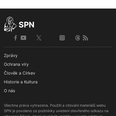
SPN
Zprávy
Ochrana víry
Člověk a Církev
Historie a Kultura
O nás
Všechna práva vyhrazena. Použití a citování materiálů webu
SPN je povoleno za podmínky uvedení otevřeného odkazu na