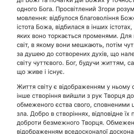
дії Божі та початки дій Божих у точнос
одного Бога. Просвітлений Згори розу
мовлення: відбулося благовоління Бож
істота Божа, відбилася в інших істотах
яких воно торкається променями. Для ц
світ, в якому вони мешкають, потім чу
за душею до сотворених духів, що нале
світу чуттєвого. Бог, будучи життям, 
що живе і існує.
Життя світу є відображенням у ньому са
інше створіння вийшли з рук Творця 
обмеженого єства свого, сповненими ц
зла. Добро в створіннях, відповідне ї
доброти безмежного Творця. Обмежена
відображенням вседосконалої досконал