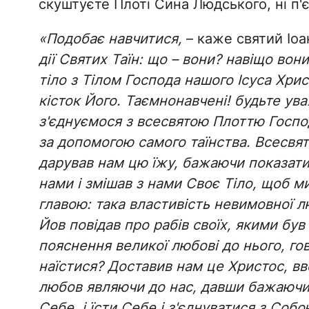
скуштуєте Плоті Сина Людського, ні п'є
«Подобає навчитися,
– каже святий Іоа
дії Святих Таїн: що – вони? навіщо вон
тіло з Тілом Господа нашого Ісуса Христа
кісток Його. Таємнонавчені! будьте ува
з'єднуємося з всесвятою Плоттю Господ
за допомогою самого таїнства. Всесвят
дарував нам цю їжу, бажаючи показати 
нами і змішав з нами Своє Тіло, щоб ми 
главою: така властивість невимовної 
Йов повідав про рабів своїх, якими бу
пояснення великої любові до нього, гов
наїстися? Доставив нам це Христос, вв
любов являючи до нас, давши бажаючим
Себе, і їсти Себе і з'єднуватися з Соб