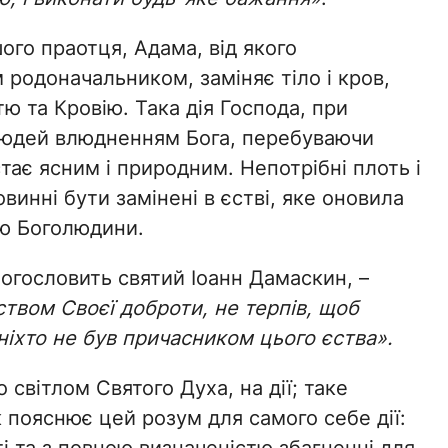
го праотця, Адама, від якого
родоначальником, заміняє тіло і кров,
ю та Кровію. Така дія Господа, при
людей влюдненням Бога, перебуваючи
ає ясним і природним. Непотрібні плоть і
винні бути замінені в єстві, яке оновила
ію Боголюдини.
огословить святий Іоанн Дамаскин, –
ством Своєї доброти, не терпів, щоб
 ніхто не був причасником цього єства».
світлом Святого Духа, на дії; таке
 пояснює цей розум для самого себе дії: