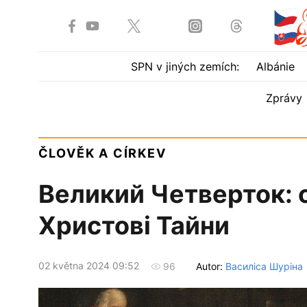
SPN v jiných zemích:
Albánie
Zprávy
ČLOVĚK A CÍRKEV
Великий Четверток: 
Христові Тайни
02 května 2024 09:52
Autor:
Василіса Шуріна
96