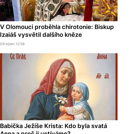
V Olomouci proběhla chirotonie: Biskup
Izaiáš vysvětil dalšího kněze
09 srpen 12:58
Babička Ježíše Krista: Kdo byla svatá
Anna a proč ji uctíváme?