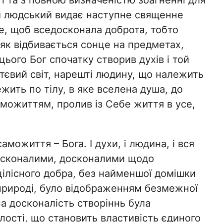
ті та з повною визначеністю збагненні для
м людський видає наступне священне
е, щоб вседосконала доброта, тобто
, як відбивається сонце на предметах,
ього Бог спочатку створив духів і той
ттєвий світ, нарешті людину, що належить
жить по тілу, в яке вселена душа, до
саможиттям, пролив із Себе життя в усе,
можиття – Бога. І духи, і людина, і вся
досконалими, досконалими щодо
ілісного добра, без найменшої домішки
х природі, було відображенням безмежної
 досконалість створіннь була
ості, що становить властивість єдиного