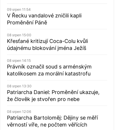
09 srpen 11:54
V Řecku vandalové zničili kapli
Proměnění Páně
08 srpen 15:00
Křesťané kritizují Coca-Colu kvůli
údajnému blokování jména Ježíš
08 srpen 14:15
Právník označil soud s arménským
katolikosem za morální katastrofu
08 srpen 13:30
Patriarcha Daniel: Proměnění ukazuje,
že člověk je stvořen pro nebe
08 srpen 12:06
Patriarcha Bartoloměj: Dějiny se měří
věrností víře, ne počtem věřících