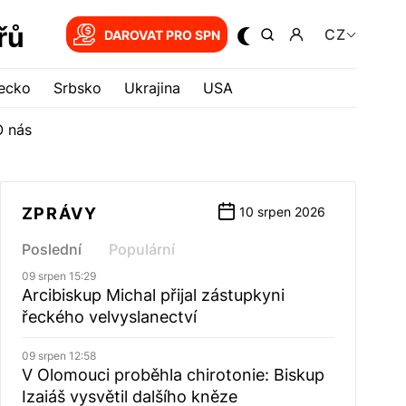
řů
CZ
DAROVAT PRO SPN
ecko
Srbsko
Ukrajina
USA
O nás
ZPRÁVY
10 srpen 2026
Poslední
Populární
09 srpen 15:29
Arcibiskup Michal přijal zástupkyni
řeckého velvyslanectví
09 srpen 12:58
V Olomouci proběhla chirotonie: Biskup
Izaiáš vysvětil dalšího kněze