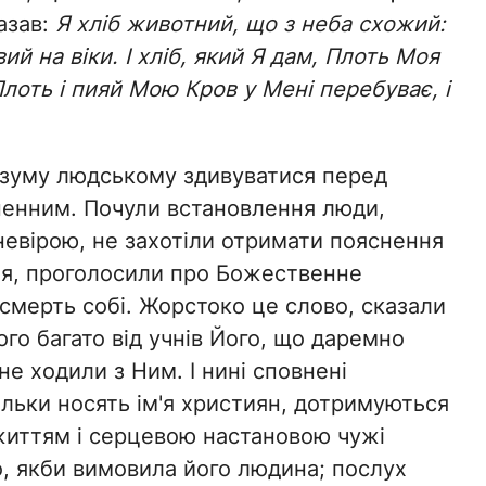
казав:
Я хліб животний, що з неба схожий:
ий на віки. І хліб, який Я дам, Плоть Моя
Плоть і пияй Мою Кров у Мені перебуває, і
озуму людському здивуватися перед
енним. Почули встановлення люди,
невірою, не захотіли отримати пояснення
ня, проголосили про Божественне
 смерть собі. Жорстоко це слово, сказали
ого багато від учнів Його, що даремно
 не ходили з Ним. І нині сповнені
тільки носять ім'я християн, дотримуються
 життям і серцевою настановою чужі
, якби вимовила його людина; послух