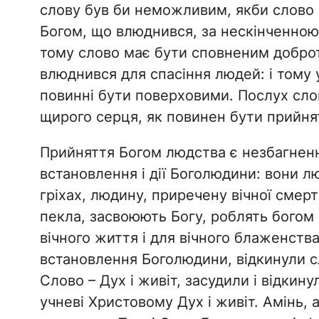
слову був би неможливим, якби слово
Богом, що влюднився, за нескінченною
тому слово має бути сповненим добро
влюднився для спасіння людей: і тому 
повинні бути поверховими. Послух сло
щирого серця, як повинен бути прийнят
Прийняття Богом людства є незбагненн
встановлення і дії Боголюдини: вони л
гріхах, людину, приречену вічної смерт
пекла, засвоюють Богу, роблять богом 
вічного життя і для вічного блаженства 
встановлення Боголюдини, відкинули сл
Слово – Дух і живіт, засудили і відкин
учневі Христовому Дух і живіт. Амінь, 