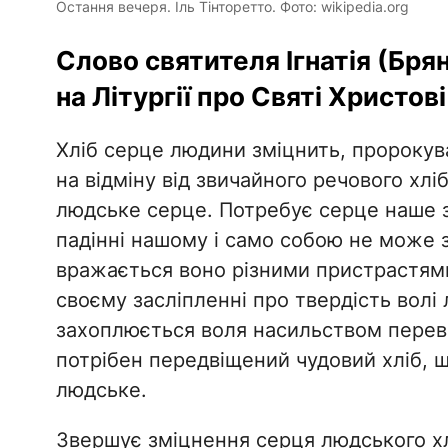
Остання вечеря. Іль Тінторетто. Фото: wikipedia.org
Слово святителя Ігнатія (Бря
на Літургії про Святі Христові
Хліб серце людини зміцнить, пророкува
на відміну від звичайного речового хлі
людське серце. Потребує серце наше 
падінні нашому і само собою не може 
вражається воно різними пристрастями
своєму засліпленні про твердість волі 
захоплюється воля насильством перева
потрібен передвіщений чудовий хліб, 
людське.
Звершує зміцнення серця людського хлі