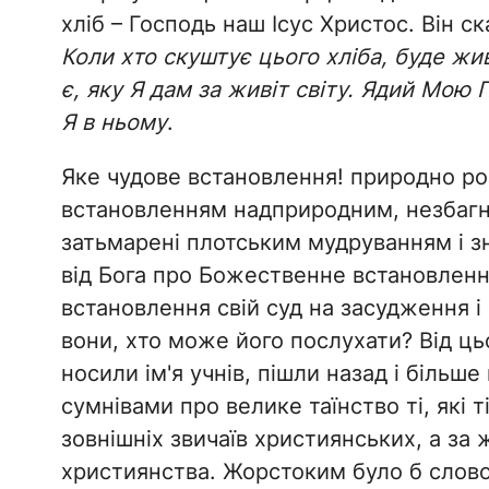
хліб – Господь наш Ісус Христос. Він с
Коли хто скуштує цього хліба, буде жив
є, яку Я дам за живіт світу. Ядий Мою 
Я в ньому
.
Яке чудове встановлення! природно р
встановленням надприродним, незбагн
затьмарені плотським мудруванням і з
від Бога про Божественне встановлен
встановлення свій суд на засудження і
вони, хто може його послухати? Від ць
носили ім'я учнів, пішли назад і більше
сумнівами про велике таїнство ті, які 
зовнішніх звичаїв християнських, а за
християнства. Жорстоким було б слово