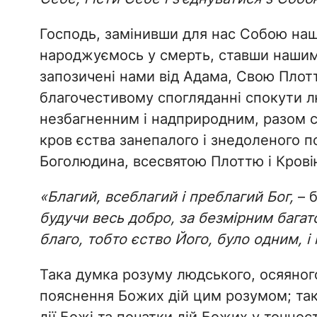
Господь, замінивши для нас Собою нашо
народжуємось у смерть, ставши нашим 
запозичені нами від Адама, Свою Плотт
благочестивому спогляданні спокути 
незбагненним і надприродним, разом ст
кров єства занепалого і знедоленого по
Боголюдина, всесвятою Плоттю і Кров
«Благий, всеблагий і преблагий Бог,
– б
будучи весь добро, за безмірним багат
благо, тобто єство Його, було одним, і
Така думка розуму людського, осяяного 
пояснення Божих дій цим розумом; так