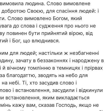
 вимовила людина. Слово вимовлене
 добротою Своєю, для спасіння людей: і
ти. Слово вимовлено Богом, який
увага до слова і судження про нього не
ву повинен бути прийнятий вірою, від
ий і Бог, що влюднився.
им для людей; настільки ж незбагненні
юдину, зачату в беззаконнях і народжену в
і й вічному томлінню в темницях і прірвах
за благодаттю, зводять на небо для
на небі. Ті, хто засудив слово і
ово і встановлення, засудили і відкинули
ули встановлення, яким викладається
амінь кажу вам, сказав Господь, якщо не