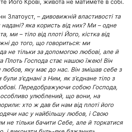
те Його Крові, живота не матимете в собі.
нн Златоуст, –
дивовижній властивості та
и надані? яка користь від них? Ми – одне
, ми – тіло від плоті Його, кістка від
жні до того, що говориться: ми
а не тільки за допомогою любові, але й
а Плоть Господа стає нашою їжею! Він
любов, яку має до нас. Він змішав себе з
були з'єднані з Ним, як з'єднане тіло з
любові. Передображуючи собою Господа,
в особливо улюблений, що вони, на
орили: хто ж дав би нам від плоті його
одячи нас у найбільшу любов, і Свою
 не тільки бачити Себе, але й торкатися
ою, і виконати будь-яке бажання»
.