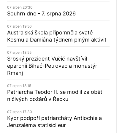
07 srpen 20:30
Souhrn dne - 7. srpna 2026
07 srpen 19:50
Australská škola připomněla svaté
Kosmu a Damiána týdnem plným aktivit
07 srpen 18:55
Srbský prezident Vučić navštívil
eparchii Bihać-Petrovac a monastýr
Rmanj
07 srpen 18:15
Patriarcha Teodor II. se modlil za oběti
ničivých požárů v Řecku
07 srpen 17:30
Kypr podpoří patriarcháty Antiochie a
Jeruzaléma statisíci eur