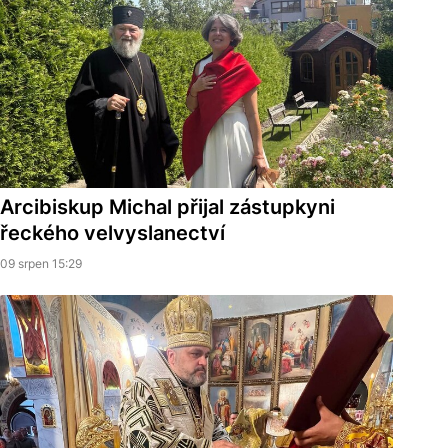
Arcibiskup Michal přijal zástupkyni
řeckého velvyslanectví
09 srpen 15:29