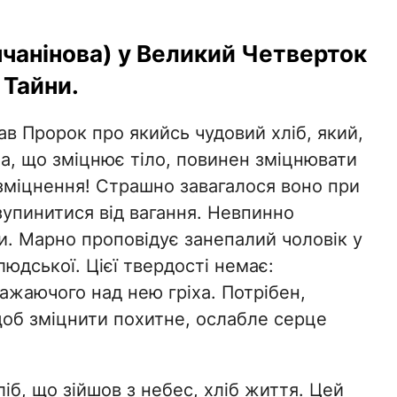
нчанінова) у Великий Четверток
 Тайни.
в Пророк про якийсь чудовий хліб, який,
ба, що зміцнює тіло, повинен зміцнювати
зміцнення! Страшно завагалося воно при
зупинитися від вагання. Невпинно
. Марно проповідує занепалий чоловік у
людської. Цієї твердості немає:
жаючого над нею гріха. Потрібен,
щоб зміцнити похитне, ослабле серце
б, що зійшов з небес, хліб життя. Цей