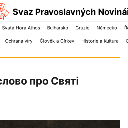
Svaz Pravoslavných Noviná
Svatá Hora Athos
Bulharsko
Gruzie
Německo
Ř
Ochrana víry
Člověk a Církev
Historie a Kultura
слово про Святі