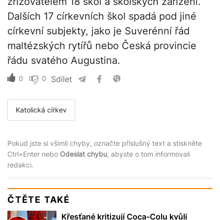
zřizovatelem 18 škol a školských zařízení.
Dalších 17 církevních škol spadá pod jiné
církevní subjekty, jako je Suverénní řád
maltézských rytířů nebo Česká provincie
řádu svatého Augustina.
0
0
Sdílet
Katolická církev
Pokud jste si všimli chyby, označte příslušný text a stiskněte
Ctrl+Enter nebo
Odeslat chybu
, abyste o tom informovali
redakci.
ČTĚTE TAKÉ
Křesťané kritizují Coca-Colu kvůli