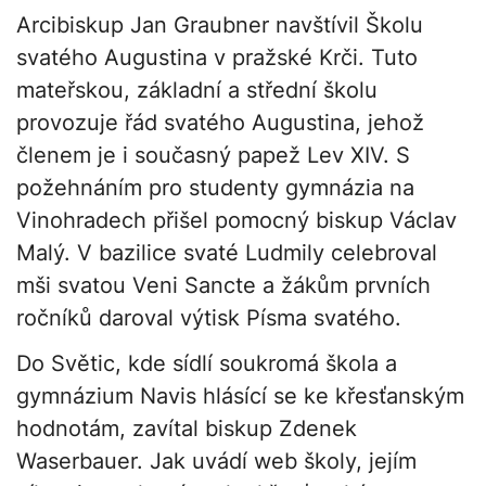
Arcibiskup Jan Graubner navštívil Školu
svatého Augustina v pražské Krči. Tuto
mateřskou, základní a střední školu
provozuje řád svatého Augustina, jehož
členem je i současný papež Lev XIV. S
požehnáním pro studenty gymnázia na
Vinohradech přišel pomocný biskup Václav
Malý. V bazilice svaté Ludmily celebroval
mši svatou Veni Sancte a žákům prvních
ročníků daroval výtisk Písma svatého.
Do Světic, kde sídlí soukromá škola a
gymnázium Navis hlásící se ke křesťanským
hodnotám, zavítal biskup Zdenek
Waserbauer. Jak uvádí web školy, jejím