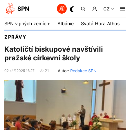
SPN
CZ
SPN v jiných zemích:
Albánie
Svatá Hora Athos
B
ZPRÁVY
Katoličtí biskupové navštívili
pražské církevní školy
Autor:
Redakce SPN
21
02 září 2025 16:27